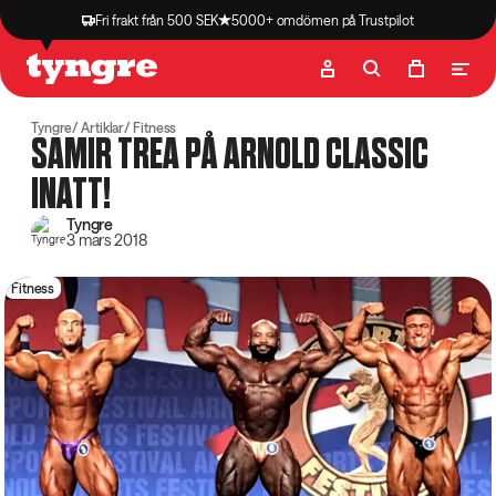
Fri frakt från 500 SEK
5000+ omdömen på Trustpilot
Butik
Recept
Podcast
Artiklar
Tyngre
Artiklar
Fitness
SAMIR TREA PÅ ARNOLD CLASSIC
INATT!
Tyngre
3 mars 2018
Fitness