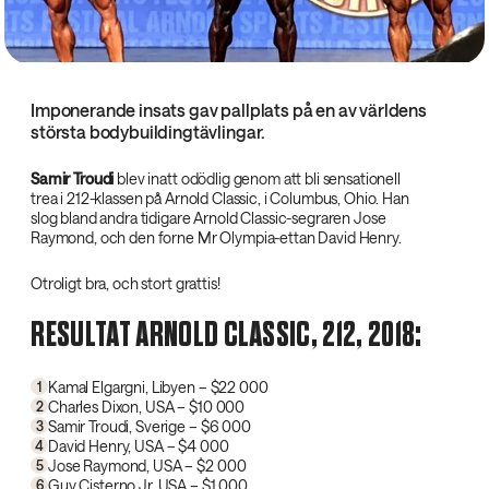
Imponerande insats gav pallplats på en av världens
största bodybuildingtävlingar.
Samir Troudi
blev inatt odödlig genom att bli sensationell
trea i 212-klassen på Arnold Classic, i Columbus, Ohio. Han
slog bland andra tidigare Arnold Classic-segraren Jose
Raymond, och den forne Mr Olympia-ettan David Henry.
Otroligt bra, och stort grattis!
RESULTAT ARNOLD CLASSIC, 212, 2018:
Kamal Elgargni, Libyen – $22 000
1
Charles Dixon, USA – $10 000
2
Samir Troudi, Sverige – $6 000
3
David Henry, USA – $4 000
4
Jose Raymond, USA – $2 000
5
Guy Cisterno Jr, USA – $1 000
6