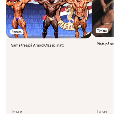
Tävling
Fitness
Plats på sc
Samir trea på Arnold Classic inatt!
Tyngre
Tyngre