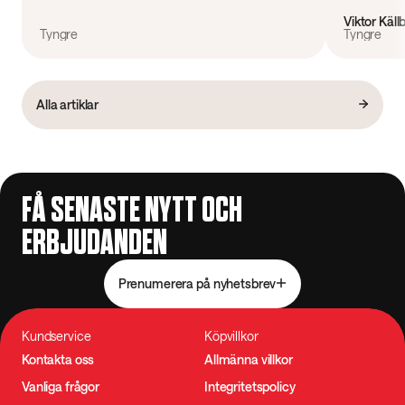
Viktor Käl
Tyngre
Tyngre
Alla artiklar
FÅ SENASTE NYTT OCH
ERBJUDANDEN
Prenumerera på nyhetsbrev
Kundservice
Köpvillkor
Kontakta oss
Allmänna villkor
Vanliga frågor
Integritetspolicy