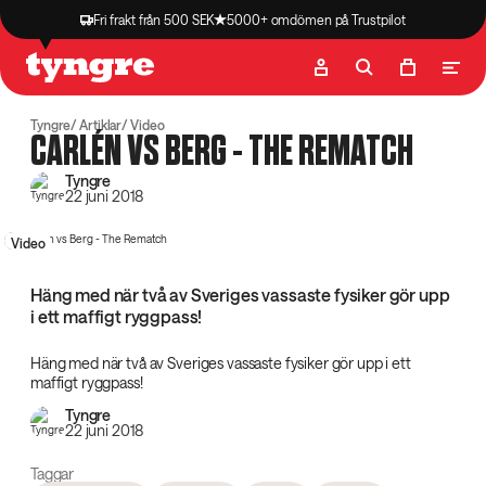
Fri frakt från 500 SEK
5000+ omdömen på Trustpilot
Butik
Recept
Podcast
Artiklar
Tyngre
Artiklar
Video
CARLÉN VS BERG - THE REMATCH
Tyngre
22 juni 2018
Video
Häng med när två av Sveriges vassaste fysiker gör upp
i ett maffigt ryggpass!
Häng med när två av Sveriges vassaste fysiker gör upp i ett
maffigt ryggpass!
Tyngre
22 juni 2018
Taggar