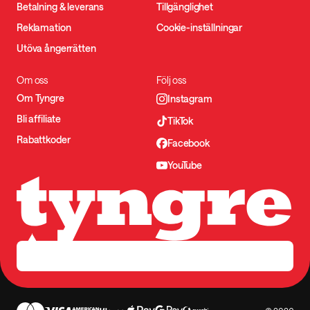
Betalning & leverans
Tillgänglighet
Reklamation
Cookie-inställningar
Utöva ångerrätten
Om oss
Följ oss
Om Tyngre
Instagram
Bli affiliate
TikTok
Rabattkoder
Facebook
YouTube