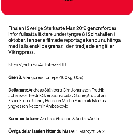
Finalen i Sverige Starkaste Man 2019 genomfördes
inför fullsatta läktare under tyngre 8 i Solnahallen i
oktober. I en serie filmade reportage kan du nu hänga
med i alla enskilda grenar. I den tredje delen gäller
Vikingpress.
https://youtu.be/4sHt4mvzzUU
Gren 3:
Vikingpress för reps (160 kg, 60 s)
Deltagare:
Andreas Ståhlberg Cim Johansson Fredrik
Johansson Fredrik Svensson Gustav Stonegård Johan
Espenkrona Johnny Hansson Martin Forsmark Markus
yngvesson Nedzmin Ambeskovic
Kommentatorer:
Andreas Guiance & Anders Axklo
Övriga delar i serien hittar du här
Del 1:
Marklyft
Del 2: