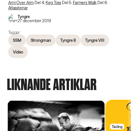
Arm Over Arm
Del 4:
Keg Toss
Del 5:
Farmers Walk
Del 6:
Atlasstenar
Tyngre
27 december 2019
Taggar
SSM
Strongman
Tyngre 8
Tyngre VIII
Video
LIKNANDE ARTIKLAR
Tävling