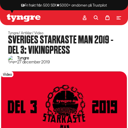
Fri frakt från 500 SEK
5000+ omdömen på Trustpilot
Butik
Recept
Podcast
Artiklar
Tyngre
Artiklar
Video
SVERIGES STARKASTE MAN 2019 -
DEL 3: VIKINGPRESS
Tyngre
27 december 2019
Video