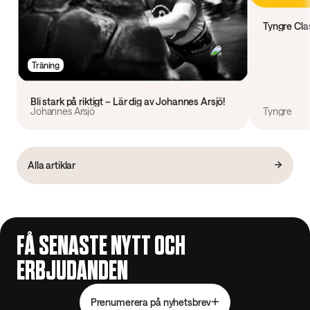
Tyngre Clas
Träning
Bli stark på riktigt – Lär dig av Johannes Årsjö!
Johannes Årsjö
Tyngre
Alla artiklar
FÅ SENASTE NYTT OCH
ERBJUDANDEN
Prenumerera på nyhetsbrev