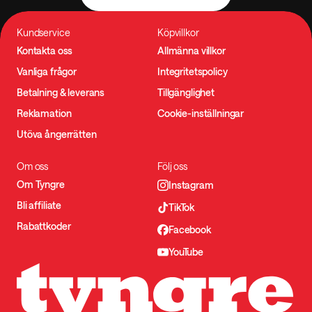
Kundservice
Köpvillkor
Kontakta oss
Allmänna villkor
Vanliga frågor
Integritetspolicy
Betalning & leverans
Tillgänglighet
Reklamation
Cookie-inställningar
Utöva ångerrätten
Om oss
Följ oss
Om Tyngre
Instagram
Bli affiliate
TikTok
Rabattkoder
Facebook
YouTube