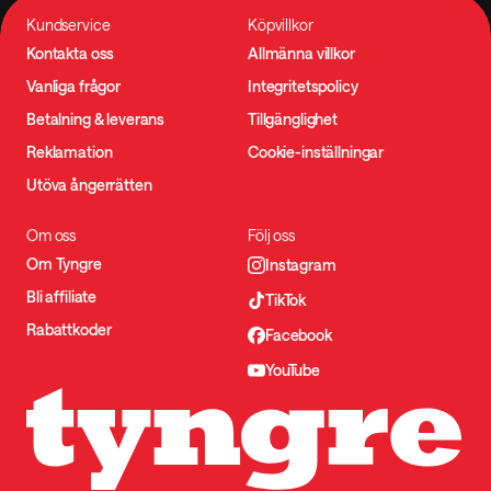
Kundservice
Köpvillkor
Kontakta oss
Allmänna villkor
Vanliga frågor
Integritetspolicy
Betalning & leverans
Tillgänglighet
Reklamation
Cookie-inställningar
Utöva ångerrätten
Om oss
Följ oss
Om Tyngre
Instagram
Bli affiliate
TikTok
Rabattkoder
Facebook
YouTube