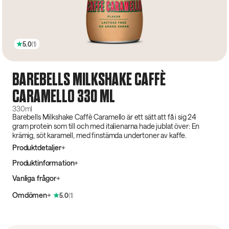
5.0
(
1
)
BAREBELLS MILKSHAKE CAFFÈ
CARAMELLO 330 ML
330ml
Barebells Milkshake Caffè Caramello är ett sätt att få i sig 24
gram protein som till och med italienarna hade jublat över: En
krämig, söt karamell, med finstämda undertoner av kaffe.
Produktdetaljer
Produktinformation
Vanliga frågor
Omdömen
5.0
(
1
)