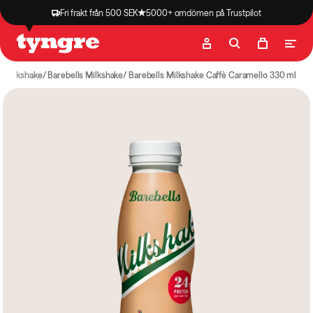
Fri frakt från 500 SEK
5000+ omdömen på Trustpilot
Butik
Recept
Podcast
Artiklar
s Milkshake
Barebells Milkshake
Barebells Milkshake Caffè Caramello 330 ml