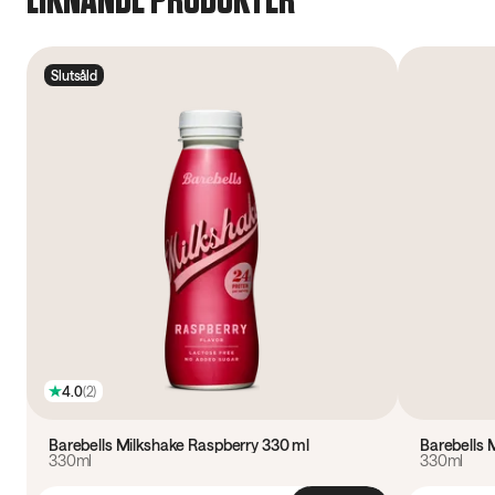
Slutsåld
4.0
(
2
)
Barebells Milkshake Raspberry 330 ml
Barebells 
330ml
330ml