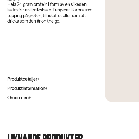
Hela 24 gram protein i form av en silkeslen
laktosfri vaniljmilkshake. Fungerar lika bra som
topping på gröten, till iskaffet eller som att
dricka som den är on the go.
Produktdetaljer
Produktinformation
Omdömen
LIKNANDE PRODUKTER