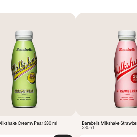
Milkshake Creamy Pear 330 ml
Barebells Milkshake Strawbe
330ml