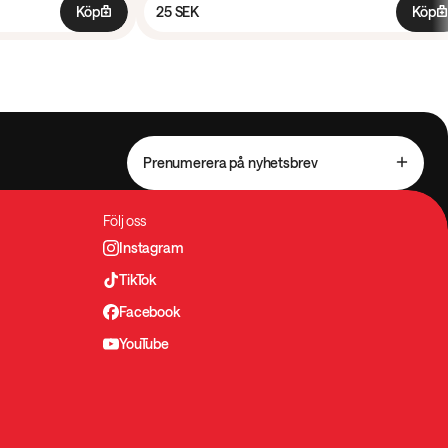
Köp
25 SEK
Köp
Prenumerera på nyhetsbrev
Följ oss
Instagram
TikTok
Facebook
YouTube