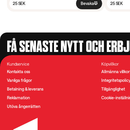
25 SEK
Bevaka
25 SEK
FÅ SENASTE NYTT OCH ERB
Kundservice
Köpvillkor
Kontakta oss
Allmänna villkor
Vanliga frågor
Integritetspolic
Betalning & leverans
Tillgänglighet
Reklamation
Cookie-inställn
Utöva ångerrätten