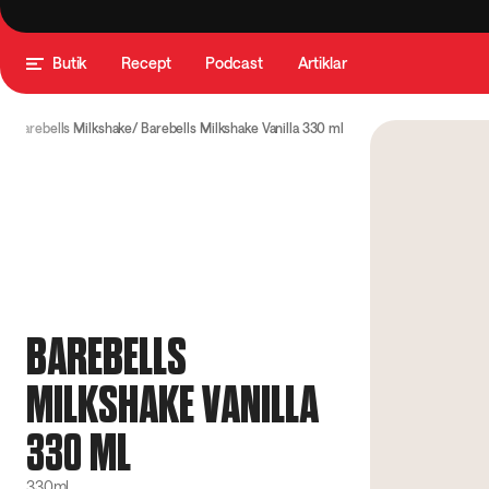
Butik
Recept
Podcast
Artiklar
e
Barebells Milkshake
Barebells Milkshake Vanilla 330 ml
BAREBELLS
MILKSHAKE VANILLA
330 ML
330ml