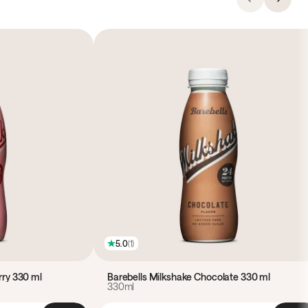
5.0
(
1
)
rry 330 ml
Barebells Milkshake Chocolate 330 ml
330ml