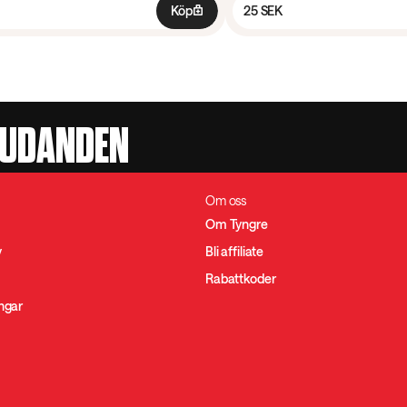
Köp
25 SEK
JUDANDEN
Om oss
Om Tyngre
y
Bli affiliate
Rabattkoder
ingar