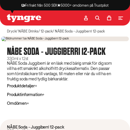
Fri frakt från 500 SEK
5000+ omdömen på Trustpilot
Butik
Recept
Podcast
Artiklar
Dryck
NÅBE Drinks
12-pack
NÅBE Soda - Juggiberri 12-pack
Nyhet
NÅBE SODA - JUGGIBERRI 12-PACK
12 pack
330ml x 12st
NÅBE Soda Juggiberri är en läsk med bärig smak för dig som
vill ha ett smakrikt alkoholfritt dryckesalternativ. Den passar
som törstsläckare till vardags, till maten eller när du vill ha en
fruktig soda med tydlig bärkaraktär.
Produktdetaljer
Produktinformation
Omdömen
NÅBE Soda - Juggiberri 12-pack