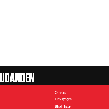
JUDANDEN
Om oss
Om Tyngre
y
Bli affiliate