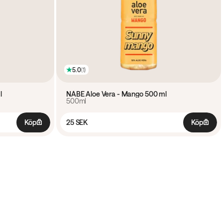
5.0
(
1
)
l
NÅBE Aloe Vera - Mango 500 ml
500ml
Köp
25 SEK
Köp