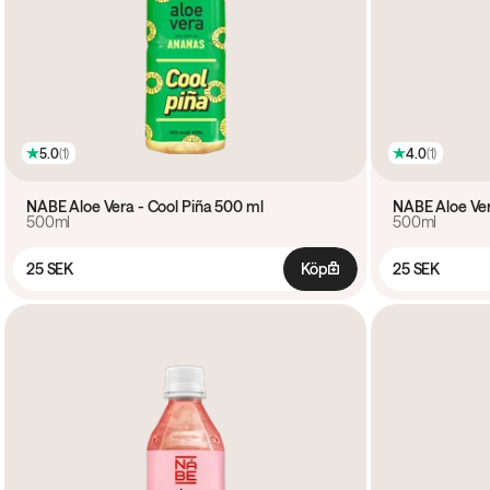
5.0
(
1
)
4.0
(
1
)
NÅBE Aloe Vera - Cool Piña 500 ml
NÅBE Aloe Ve
500ml
500ml
25 SEK
Köp
25 SEK