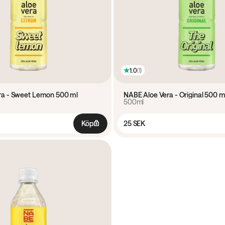
1.0
(
1
)
ra - Sweet Lemon 500 ml
NÅBE Aloe Vera - Original 500 m
500ml
Köp
25 SEK