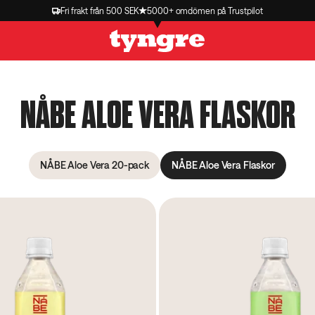
Fri frakt från 500 SEK
5000+ omdömen på Trustpilot
NÅBE ALOE VERA FLASKOR
NÅBE Aloe Vera 20-pack
NÅBE Aloe Vera Flaskor