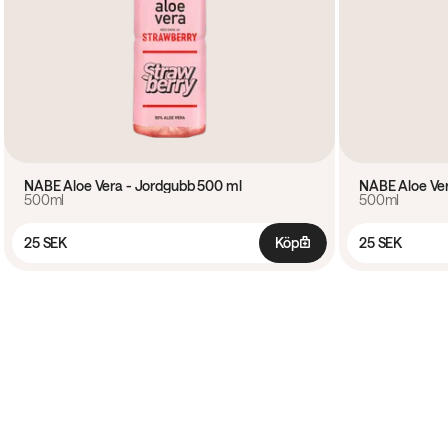
NÅBE Aloe Vera - Jordgubb 500 ml
NÅBE Aloe Ver
500ml
500ml
25 SEK
Köp
25 SEK