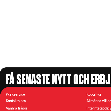
FÅ SENASTE NYTT OCH ERB
Kundservice
Köpvillkor
Kontakta oss
Allmänna villkor
Vanliga frågor
Integritetspolic