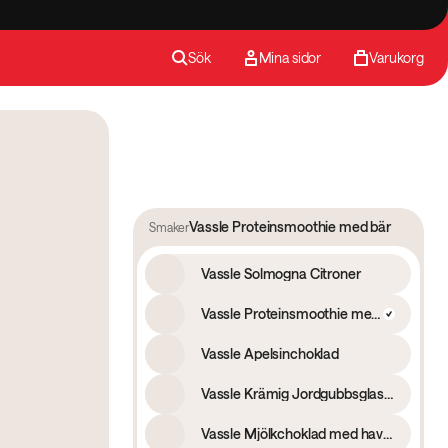
Sök
Mina sidor
Varukorg
Vassle Proteinsmoothie med bär
Smaker
Vassle Solmogna Citroner
Vassle Proteinsmoothie med bär
Vassle Apelsinchoklad
Vassle Krämig Jordgubbsglass 400g
Vassle Mjölkchoklad med havssalt 400g