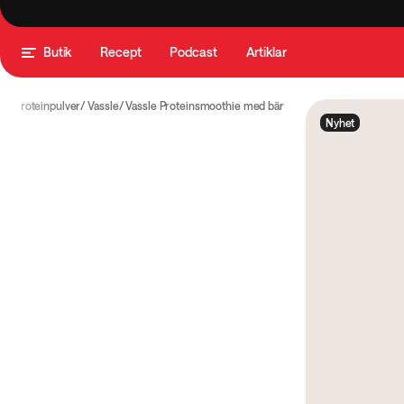
Butik
Recept
Podcast
Artiklar
ng
Proteinpulver
Vassle
Vassle Proteinsmoothie med bär
Nyhet