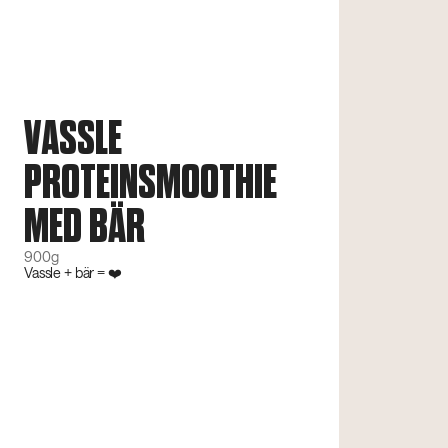
VASSLE
PROTEINSMOOTHIE
MED BÄR
900g
Vassle + bär = ❤️