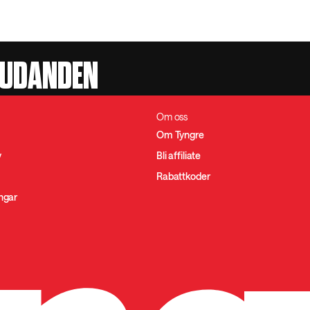
JUDANDEN
Om oss
Om Tyngre
y
Bli affiliate
Rabattkoder
ingar