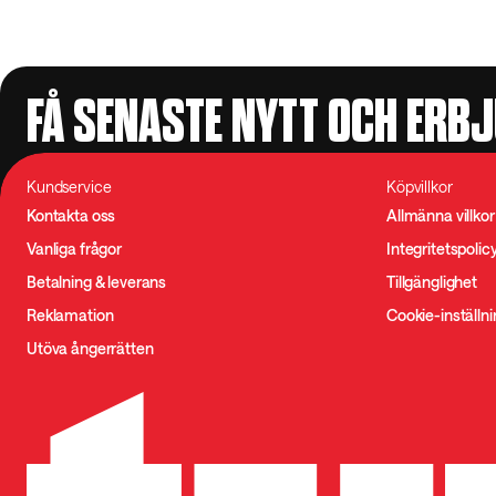
FÅ SENASTE NYTT OCH ERB
Kundservice
Köpvillkor
Kontakta oss
Allmänna villkor
Vanliga frågor
Integritetspolic
Betalning & leverans
Tillgänglighet
Reklamation
Cookie-inställn
Utöva ångerrätten