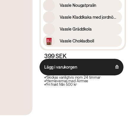
Vassle Nougatpralin
Vassle Kladdkaka med jordnötssmör och kolasås
Vassle Gräddkola
Vassle Chokladboll
399 SEK
Lägg i varukorgen
Skickas vanligtvis inom 24 timmar
Hemlevernas med Airmee
Fri frakt från 500 kr