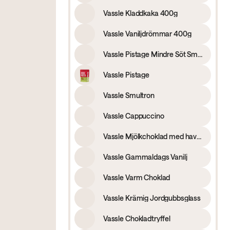
Vassle Kladdkaka 400g
Vassle Vaniljdrömmar 400g
Vassle Pistage Mindre Söt Smak
Vassle Pistage
Vassle Smultron
Vassle Cappuccino
Vassle Mjölkchoklad med havssalt
Vassle Gammaldags Vanilj
Vassle Varm Choklad
Vassle Krämig Jordgubbsglass
Vassle Chokladtryffel