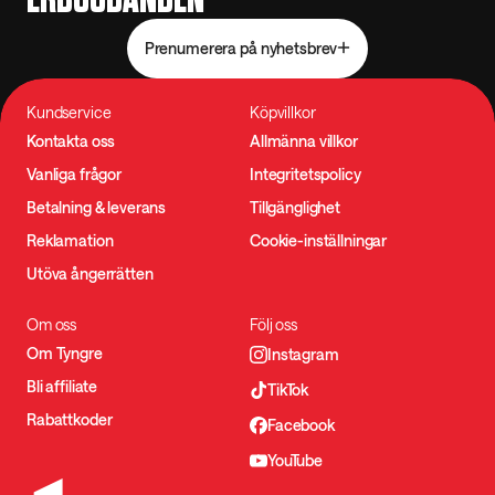
Prenumerera på nyhetsbrev
Kundservice
Köpvillkor
Kontakta oss
Allmänna villkor
Vanliga frågor
Integritetspolicy
Betalning & leverans
Tillgänglighet
Reklamation
Cookie-inställningar
Utöva ångerrätten
Om oss
Följ oss
Om Tyngre
Instagram
Bli affiliate
TikTok
Rabattkoder
Facebook
YouTube