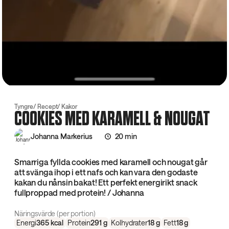
Tyngre
Recept
Kakor
COOKIES MED KARAMELL & NOUGAT
Johanna Markerius
20 min
Smarriga fyllda cookies med karamell och nougat går
att svänga ihop i ett nafs och kan vara den godaste
kakan du nånsin bakat! Ett perfekt energirikt snack
fullproppad med protein! / Johanna
Näringsvärde (per portion)
Energi
365
kcal
Protein
291
g
Kolhydrater
18
g
Fett
18
g