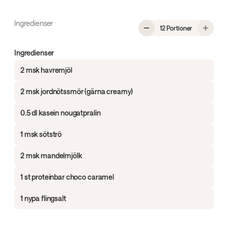
Ingredienser
, Cookies me
12 Portioner
Ingredienser
2 msk havremjöl
2 msk jordnötssmör (gärna creamy)
0.5 dl kasein nougatpralin
1 msk sötströ
2 msk mandelmjölk
1 st proteinbar choco caramel
1 nypa flingsalt