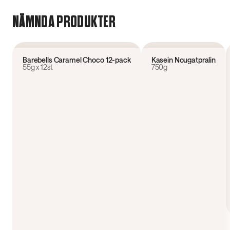
NÄMNDA PRODUKTER
4.8
(
74
)
4.4
(
27
)
Barebells Caramel Choco 12-pack
Kasein Nougatpralin
55g x 12st
750g
12 pack