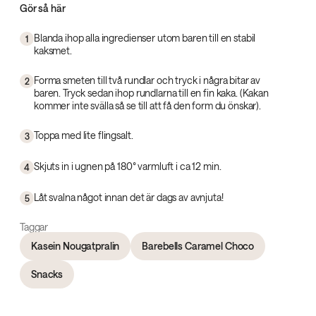
Gör så här
Blanda ihop alla ingredienser utom baren till en stabil
1
kaksmet.
Forma smeten till två rundlar och tryck i några bitar av
2
baren. Tryck sedan ihop rundlarna till en fin kaka. (Kakan
kommer inte svälla så se till att få den form du önskar).
Toppa med lite flingsalt.
3
Skjuts in i ugnen på 180° varmluft i ca 12 min.
4
Låt svalna något innan det är dags av avnjuta!
5
Taggar
Kasein Nougatpralin
Barebells Caramel Choco
Snacks