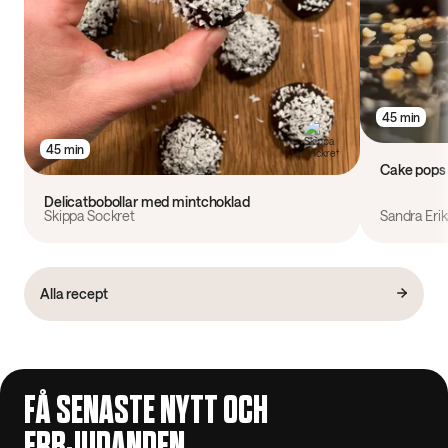
45 min
45 min
Cake pops
Delicatbobollar med mintchoklad
Skippa Sockret
Sandra Eri
Alla recept
FÅ SENASTE NYTT OCH
ERBJUDANDEN