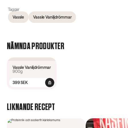
Taggar
Vassle
Vassle Vaniljdrömmar
NÄMNDA PRODUKTER
4.5
(
233
)
Vassle Vaniljdrömmar
900g
399 SEK
LIKNANDE RECEPT
50 min