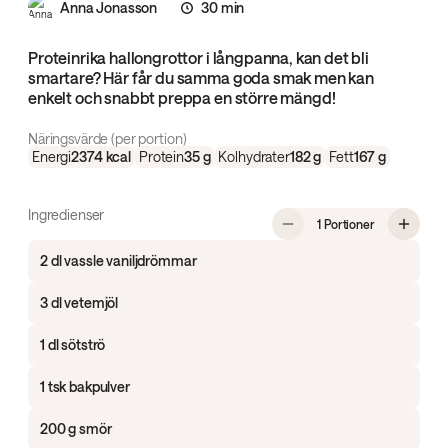
Anna Jonasson
30 min
Proteinrika hallongrottor i långpanna, kan det bli
smartare? Här får du samma goda smak men kan
enkelt och snabbt preppa en större mängd!
Näringsvärde (per portion)
Energi
2374
kcal
Protein
35
g
Kolhydrater
182
g
Fett
167
g
Ingredienser
, Proteinrika 
1 Portioner
2 dl vassle vaniljdrömmar
3 dl vetemjöl
1 dl sötströ
1 tsk bakpulver
200 g smör