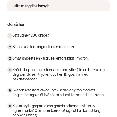
1 valfri mängd hallonsylt
Gör så här
Sätt ugnen 200 grader.
1
Blanda alla torra ingredienser i en bunke.
2
Smält smöret i en kastrull eller försiktigt i micron.
3
Knåda ihop alla ingredienser (utom sylten) till en lite kladdig
4
deg som du sen trycker ut på en långpanna med
bakplåtspapper.
Skär önskat stora kakor. Tryck sedan en grop med ett
5
finger, förslagsvis åt två håll så att det formar ett litet hjärta.
Klicka i sylt i groparna och grädda kakorna i mitten av
6
ugnen i cirka 10 minuter (beror på ugn så håll koll på färg
och konsistens).