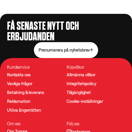
FÅ SENASTE NYTT OCH
ERBJUDANDEN
Prenumerera på nyhetsbrev
Kundservice
Köpvillkor
Kontakta oss
Allmänna villkor
Vanliga frågor
Integritetspolicy
Betalning & leverans
Tillgänglighet
Reklamation
Cookie-inställningar
Utöva ångerrätten
Om oss
Följ oss
Om Tyngre
Instagram