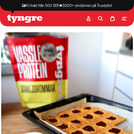
Fri frakt från 500 SEK
5000+ omdömen på Trustpilot
Butik
Recept
Podcast
Artiklar