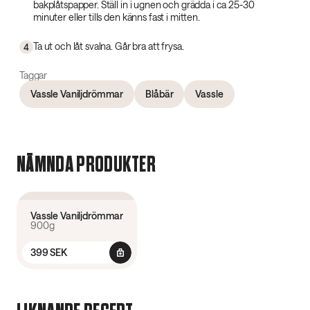
bakplåtspapper. Ställ in i ugnen och grädda i ca 25-30
minuter eller tills den känns fast i mitten.
Ta ut och låt svalna. Går bra att frysa.
4
Taggar
Vassle Vaniljdrömmar
Blåbär
Vassle
NÄMNDA PRODUKTER
4.5
(
233
)
Vassle Vaniljdrömmar
900g
399 SEK