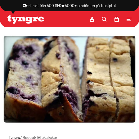
Fri frakt från 500 SEK
5000+ omdömen på Trustpilot
Butik
Recept
Podcast
Artiklar
Tyngre
Recept
Mjuka kakor