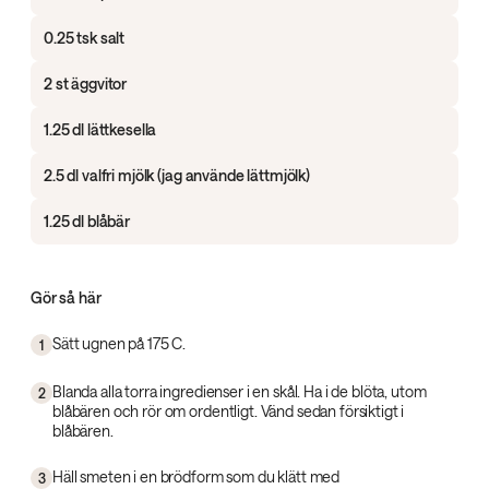
0.25 tsk salt
2 st äggvitor
1.25 dl lättkesella
2.5 dl valfri mjölk (jag använde lättmjölk)
1.25 dl blåbär
Gör så här
Sätt ugnen på 175 C.
1
Blanda alla torra ingredienser i en skål. Ha i de blöta, utom
2
blåbären och rör om ordentligt. Vänd sedan försiktigt i
blåbären.
Häll smeten i en brödform som du klätt med
3