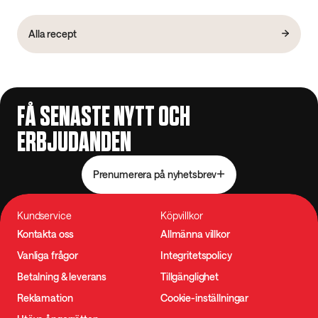
Alla recept
FÅ SENASTE NYTT OCH
ERBJUDANDEN
Prenumerera på nyhetsbrev
Kundservice
Köpvillkor
Kontakta oss
Allmänna villkor
Vanliga frågor
Integritetspolicy
Betalning & leverans
Tillgänglighet
Reklamation
Cookie-inställningar