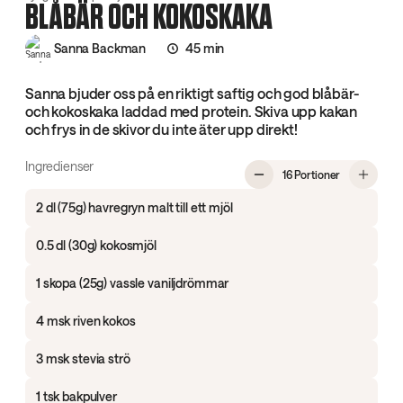
BLÅBÄR OCH KOKOSKAKA
Sanna Backman
45 min
Sanna bjuder oss på en riktigt saftig och god blåbär-
och kokoskaka laddad med protein. Skiva upp kakan
och frys in de skivor du inte äter upp direkt!
Ingredienser
, Blåbär och
16 Portioner
2 dl (75g) havregryn malt till ett mjöl
0.5 dl (30g) kokosmjöl
1 skopa (25g) vassle vaniljdrömmar
4 msk riven kokos
3 msk stevia strö
1 tsk bakpulver