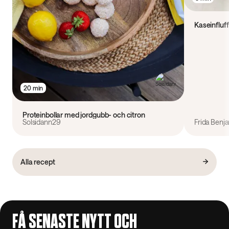
Kaseinfluf
20 min
Proteinbollar med jordgubb- och citron
Solsidann29
Frida Benj
Alla recept
FÅ SENASTE NYTT OCH