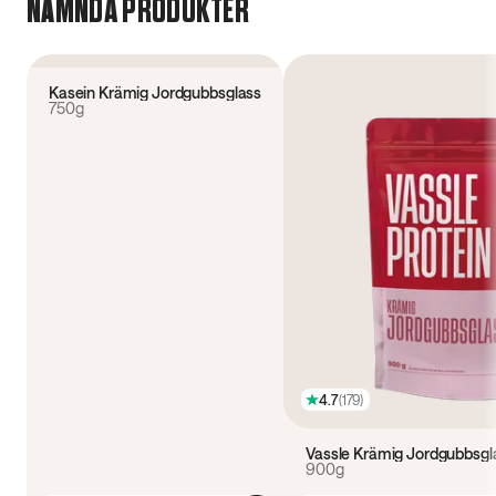
NÄMNDA PRODUKTER
4.7
(
93
)
Kasein Krämig Jordgubbsglass
750g
4.7
(
179
)
Vassle Krämig Jordgubbsgl
900g