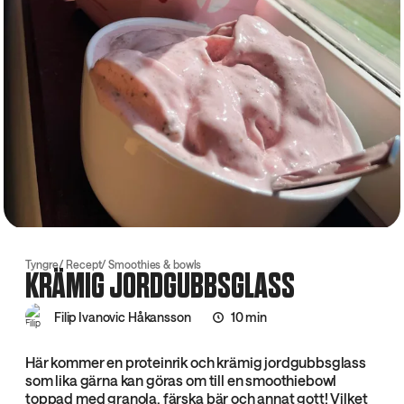
Tyngre
Recept
Smoothies & bowls
KRÄMIG JORDGUBBSGLASS
Filip Ivanovic Håkansson
10 min
Här kommer en proteinrik och krämig jordgubbsglass
som lika gärna kan göras om till en smoothiebowl
toppad med granola, färska bär och annat gott! Vilket