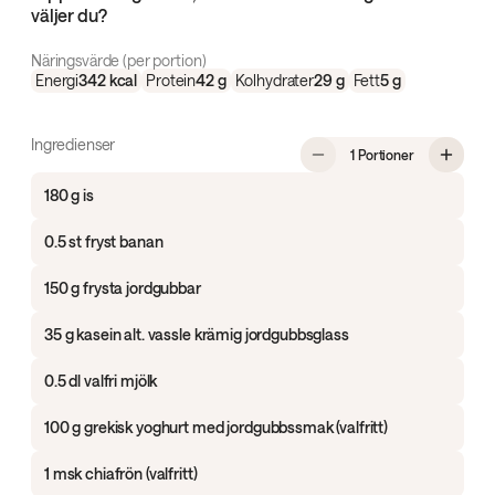
väljer du?
Näringsvärde (per portion)
Energi
342
kcal
Protein
42
g
Kolhydrater
29
g
Fett
5
g
Ingredienser
, Krämig jord
1 Portioner
180 g is
0.5 st fryst banan
150 g frysta jordgubbar
35 g kasein alt. vassle krämig jordgubbsglass
0.5 dl valfri mjölk
100 g grekisk yoghurt med jordgubbssmak (valfritt)
1 msk chiafrön (valfritt)