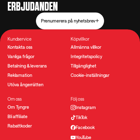
ERBJUDANDEN
Prenumerera på nyhetsbrev
Kundservice
Köpvillkor
Kontakta oss
Allmänna villkor
Vanliga frågor
Integritetspolicy
Betalning & leverans
Tillgänglighet
Reklamation
Cookie-inställningar
Utöva ångerrätten
Om oss
Följ oss
Om Tyngre
Instagram
Bli affiliate
TikTok
Rabattkoder
Facebook
YouTube