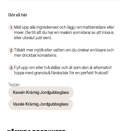
Gör så här
Mät upp alla ingredienser och lägg i en matberedare eller
1
mixer. (Se till att du har en maskin som klarar av att mixa is
eller uteslut just isen).
Tillsätt mer mjölk eller vatten om du önskar en lösare och
2
mer drickbar konsistens.
Fyll upp i en eller två skålar och ät som den är alternativt
3
toppa med granola & färska bär för en perfekt frukost!
Taggar
Kasein Krämig Jordgubbsglass
Vassle Krämig Jordgubbsglass