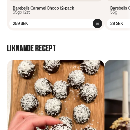
Barebells Caramel Choco 12-pack
Barebells
55g x 12st
55g
259 SEK
29 SEK
LIKNANDE RECEPT