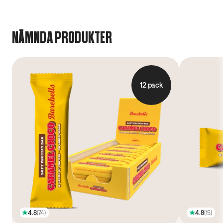
NÄMNDA PRODUKTER
12 pack
4.8
(
74
)
4.8
(
15
)