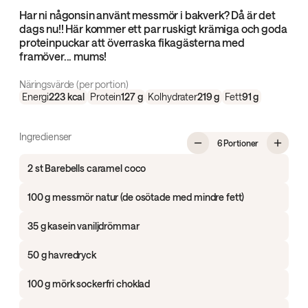
Har ni någonsin använt messmör i bakverk? Då är det
dags nu!! Här kommer ett par ruskigt krämiga och goda
proteinpuckar att överraska fikagästerna med
framöver... mums!
Näringsvärde (per portion)
Energi
223
kcal
Protein
127
g
Kolhydrater
219
g
Fett
91
g
Ingredienser
, Proteinpuck
6 Portioner
2 st Barebells caramel coco
100 g messmör natur (de osötade med mindre fett)
35 g kasein vaniljdrömmar
50 g havredryck
100 g mörk sockerfri choklad