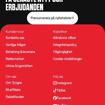
ERBJUDANDEN
Prenumerera på nyhetsbrev
Kundservice
Köpvillkor
Kontakta oss
Allmänna villkor
Vanliga frågor
Integritetspolicy
Betalning & leverans
Tillgänglighet
Reklamation
Cookie-inställningar
Utöva ångerrätten
Om oss
Följ oss
Om Tyngre
Instagram
Bli affiliate
TikTok
Rabattkoder
Facebook