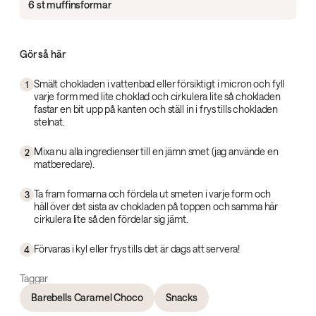
6 st muffinsformar
Gör så här
Smält chokladen i vattenbad eller försiktigt i micron och fyll
1
varje form med lite choklad och cirkulera lite så chokladen
fastar en bit upp på kanten och ställ in i frys tills chokladen
stelnat.
Mixa nu alla ingredienser till en jämn smet (jag använde en
2
matberedare).
Ta fram formarna och fördela ut smeten i varje form och
3
häll över det sista av chokladen på toppen och samma här
cirkulera lite så den fördelar sig jämt.
Förvaras i kyl eller frys tills det är dags att servera!
4
Taggar
Barebells Caramel Choco
Snacks