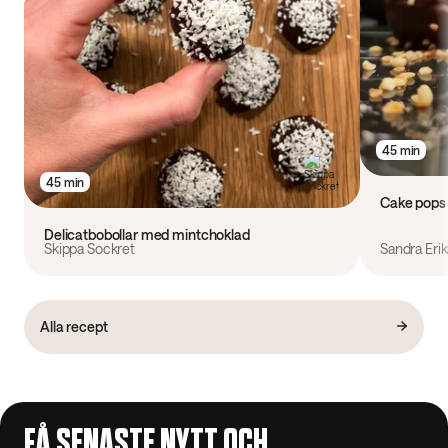
45 min
45 min
Cake pops
Delicatbobollar med mintchoklad
Skippa Sockret
Sandra Eri
Alla recept
FÅ SENASTE NYTT OCH