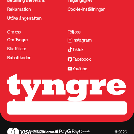
Betalning & leverans
Tillgänglighet
Reklamation
Cookie-inställningar
Utöva ångerrätten
Om oss
Följ oss
Om Tyngre
Instagram
Bli affiliate
TikTok
Rabattkoder
Facebook
YouTube
© 2026