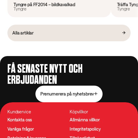
Tyngre på FF2014 – bildkavalkad
Träffa Tyng
Tyngre
Tyngre
Alla artiklar
FÅ SENASTE NYTT OCH
ERBJUDANDEN
Prenumerera på nyhetsbrev
Kundservice
Köpvillkor
Kontakta oss
Allmänna villkor
Vanliga frågor
Integritetspolicy