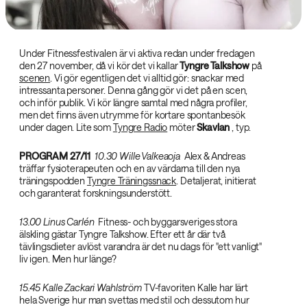
Under Fitnessfestivalen är vi aktiva redan under fredagen
den 27 november, då vi kör det vi kallar
Tyngre Talkshow‌
på
scenen
. Vi gör egentligen det vi alltid gör: snackar med
intressanta personer. Denna gång gör vi det på en scen,
och inför publik. Vi kör längre samtal med några profiler,
men det finns även utrymme för kortare spontanbesök
under dagen. Lite som
Tyngre Radio
möter
Skavlan‌
, typ.
PROGRAM 27/11
‌
10.30 Wille Valkeaoja
‌ Alex & Andreas
träffar fysioterapeuten och en av värdarna till den nya
träningspodden
Tyngre Träningssnack
. Detaljerat, initierat
och garanterat forskningsunderstött.
13.00 Linus Carlén
‌ Fitness- och byggarsveriges stora
älskling gästar Tyngre Talkshow. Efter ett år där två
tävlingsdieter avlöst varandra är det nu dags för "ett vanligt"
liv igen. Men hur länge?
15.45 Kalle Zackari Wahlström‌
TV-favoriten Kalle har lärt
hela Sverige hur man svettas med stil och dessutom hur