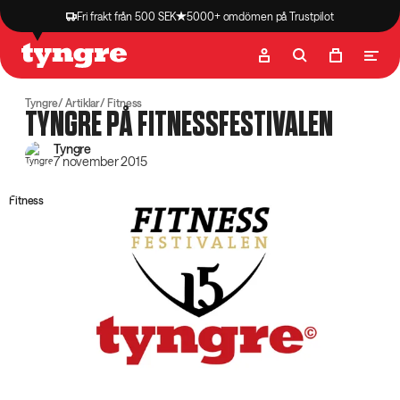
Fri frakt från 500 SEK
5000+ omdömen på Trustpilot
Butik
Recept
Podcast
Artiklar
Tyngre
Artiklar
Fitness
TYNGRE PÅ FITNESSFESTIVALEN
Tyngre
7 november 2015
Fitness