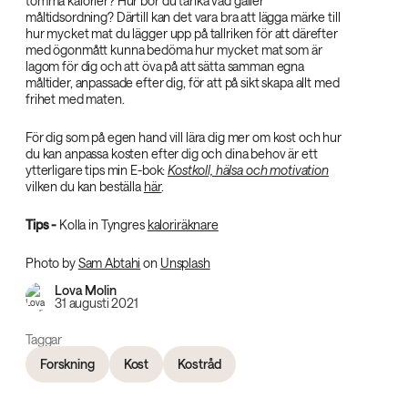
tomma kalorier? Hur bör du tänka vad gäller
måltidsordning? Därtill kan det vara bra att lägga märke till
hur mycket mat du lägger upp på tallriken för att därefter
med ögonmått kunna bedöma hur mycket mat som är
lagom för dig och att öva på att sätta samman egna
måltider, anpassade efter dig, för att på sikt skapa allt med
frihet med maten.
För dig som på egen hand vill lära dig mer om kost och hur
du kan anpassa kosten efter dig och dina behov är ett
ytterligare tips min E-bok:
Kostkoll, hälsa och motivation
vilken du kan beställa
här
.
Tips -
Kolla in Tyngres
kaloriräknare
Photo by
Sam Abtahi
on
Unsplash
Lova Molin
31 augusti 2021
Taggar
Forskning
Kost
Kostråd