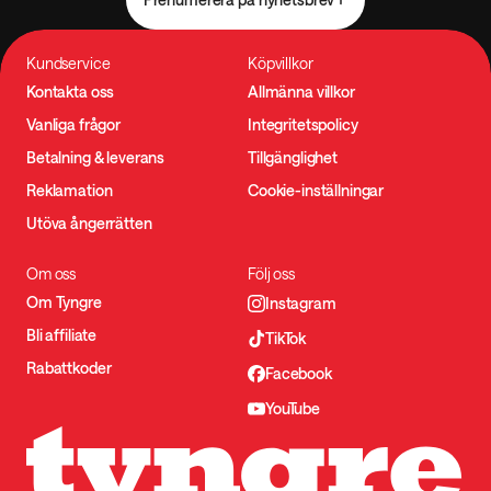
Kundservice
Köpvillkor
Kontakta oss
Allmänna villkor
Vanliga frågor
Integritetspolicy
Betalning & leverans
Tillgänglighet
Reklamation
Cookie-inställningar
Utöva ångerrätten
Om oss
Följ oss
Om Tyngre
Instagram
Bli affiliate
TikTok
Rabattkoder
Facebook
YouTube