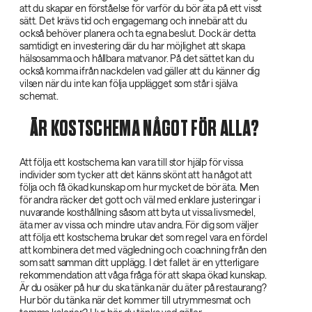
att du skapar en förståelse för varför du bör äta på ett visst
sätt. Det krävs tid och engagemang och innebär att du
också behöver planera och ta egna beslut. Dock är detta
samtidigt en investering där du har möjlighet att skapa
hälsosamma och hållbara matvanor. På det sättet kan du
också komma ifrån nackdelen vad gäller att du känner dig
vilsen när du inte kan följa upplägget som står i själva
schemat.
ÄR KOSTSCHEMA NÅGOT FÖR ALLA?
Att följa ett kostschema kan vara till stor hjälp för vissa
individer som tycker att det känns skönt att ha något att
följa och få ökad kunskap om hur mycket de bör äta. Men
för andra räcker det gott och väl med enklare justeringar i
nuvarande kosthållning såsom att byta ut vissa livsmedel,
äta mer av vissa och mindre utav andra. För dig som väljer
att följa ett kostschema brukar det som regel vara en fördel
att kombinera det med vägledning och coachning från den
som satt samman ditt upplägg. I det fallet är en ytterligare
rekommendation att våga fråga för att skapa ökad kunskap.
Är du osäker på hur du ska tänka när du äter på restaurang?
Hur bör du tänka när det kommer till utrymmesmat och