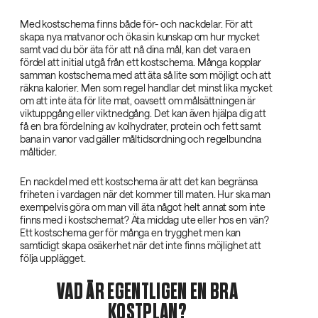
Med kostschema finns både för- och nackdelar. För att
skapa nya matvanor och öka sin kunskap om hur mycket
samt vad du bör äta för att nå dina mål, kan det vara en
fördel att initial utgå från ett kostschema. Många kopplar
samman kostschema med att äta så lite som möjligt och att
räkna kalorier. Men som regel handlar det minst lika mycket
om att inte äta för lite mat, oavsett om målsättningen är
viktuppgång eller viktnedgång. Det kan även hjälpa dig att
få en bra fördelning av kolhydrater, protein och fett samt
bana in vanor vad gäller måltidsordning och regelbundna
måltider.
En nackdel med ett kostschema är att det kan begränsa
friheten i vardagen när det kommer till maten. Hur ska man
exempelvis göra om man vill äta något helt annat som inte
finns med i kostschemat? Äta middag ute eller hos en vän?
Ett kostschema ger för många en trygghet men kan
samtidigt skapa osäkerhet när det inte finns möjlighet att
följa upplägget.
VAD ÄR EGENTLIGEN EN BRA
KOSTPLAN?