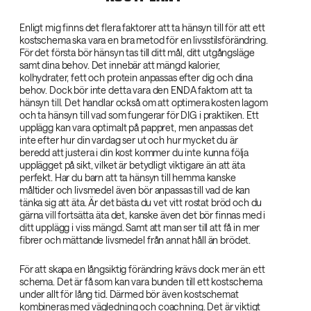
Enligt mig finns det flera faktorer att ta hänsyn till för att ett
kostschema ska vara en bra metod för en livsstilsförändring.
För det första bör hänsyn tas till ditt mål, ditt utgångsläge
samt dina behov. Det innebär att mängd kalorier,
kolhydrater, fett och protein anpassas efter dig och dina
behov. Dock bör inte detta vara den ENDA faktorn att ta
hänsyn till. Det handlar också om att optimera kosten lagom
och ta hänsyn till vad som fungerar för DIG i praktiken. Ett
upplägg kan vara optimalt på pappret, men anpassas det
inte efter hur din vardag ser ut och hur mycket du är
beredd att justera i din kost kommer du inte kunna följa
upplägget på sikt, vilket är betydligt viktigare än att äta
perfekt. Har du barn att ta hänsyn till hemma kanske
måltider och livsmedel även bör anpassas till vad de kan
tänka sig att äta. Är det bästa du vet vitt rostat bröd och du
gärna vill fortsätta äta det, kanske även det bör finnas med i
ditt upplägg i viss mängd. Samt att man ser till att få in mer
fibrer och mättande livsmedel från annat håll än brödet.
För att skapa en långsiktig förändring krävs dock mer än ett
schema. Det är få som kan vara bunden till ett kostschema
under allt för lång tid. Därmed bör även kostschemat
kombineras med vägledning och coachning. Det är viktigt