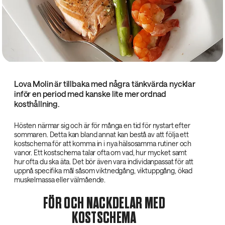
Lova Molin är tillbaka med några tänkvärda nycklar
inför en period med kanske lite mer ordnad
kosthållning.
Hösten närmar sig och är för många en tid för nystart efter
sommaren. Detta kan bland annat kan bestå av att följa ett
kostschema för att komma in i nya hälsosamma rutiner och
vanor. Ett kostschema talar ofta om vad, hur mycket samt
hur ofta du ska äta. Det bör även vara individanpassat för att
uppnå specifika mål såsom viktnedgång, viktuppgång, ökad
muskelmassa eller välmående.
FÖR OCH NACKDELAR MED
KOSTSCHEMA