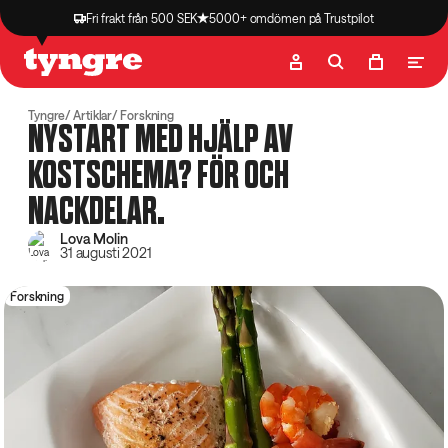
Fri frakt från 500 SEK
5000+ omdömen på Trustpilot
Butik
Recept
Podcast
Artiklar
Tyngre
Artiklar
Forskning
NYSTART MED HJÄLP AV
KOSTSCHEMA? FÖR OCH
NACKDELAR.
Lova Molin
31 augusti 2021
Forskning