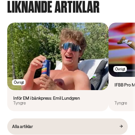
LIKNANDE ARTIKLAR
Övrigt
Övrigt
IFBB Pro M
Inför EM i bänkpress: Emil Lundgren
Tyngre
Tyngre
Alla artiklar