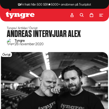
Fri frakt från 500 SEK
5000+ omdömen på Trustpilot
Butik
Recept
Podcast
Artiklar
Tyngre
Artiklar
Övrigt
ANDREAS INTERVJUAR ALEX
Tyngre
26 november 2020
Övrigt