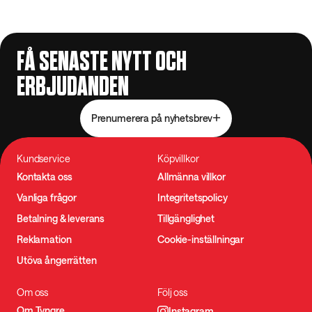
FÅ SENASTE NYTT OCH
ERBJUDANDEN
Prenumerera på nyhetsbrev
Kundservice
Köpvillkor
Kontakta oss
Allmänna villkor
Vanliga frågor
Integritetspolicy
Betalning & leverans
Tillgänglighet
Reklamation
Cookie-inställningar
Utöva ångerrätten
Om oss
Följ oss
Om Tyngre
Instagram