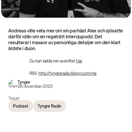
Andreas ville veta mer om sin parhäst Alex och sjösatte
därför idén om en regelrätt intervjupodd. Det
resulterar i massor av personliga detaljer om den klart
äldste i duon.
Du kan ladda ner avsnittet
h
är
.
RSS:
http://tyngreradio.libsyn.com/rss
Tyngre
26 november 2020
Taggar
Podcast
Tyngre Radio