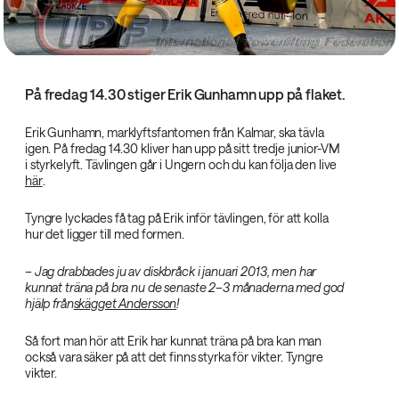
På fredag 14.30 stiger Erik Gunhamn upp på flaket.
Erik Gunhamn, marklyftsfantomen från Kalmar, ska tävla
igen. På fredag 14.30 kliver han upp på sitt tredje junior-VM
i styrkelyft. Tävlingen går i Ungern och du kan följa den live
här
.
Tyngre lyckades få tag på Erik inför tävlingen, för att kolla
hur det ligger till med formen.
– Jag drabbades ju av diskbråck i januari 2013, men har
kunnat träna på bra nu de senaste 2–3 månaderna med god
hjälp från
skägget Andersson
!‌
Så fort man hör att Erik har kunnat träna på bra kan man
också vara säker på att det finns styrka för vikter. Tyngre
vikter.