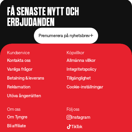
FÅ SENASTE NYTT OCH
ERBJUDANDEN
Prenumerera på nyhetsbrev
Kundservice
Köpvillkor
Kontakta oss
Allmänna villkor
Vanliga frågor
Integritetspolicy
Betalning & leverans
Tillgänglighet
Reklamation
Cookie-inställningar
Utöva ångerrätten
Om oss
Följ oss
Om Tyngre
Instagram
Bli affiliate
TikTok