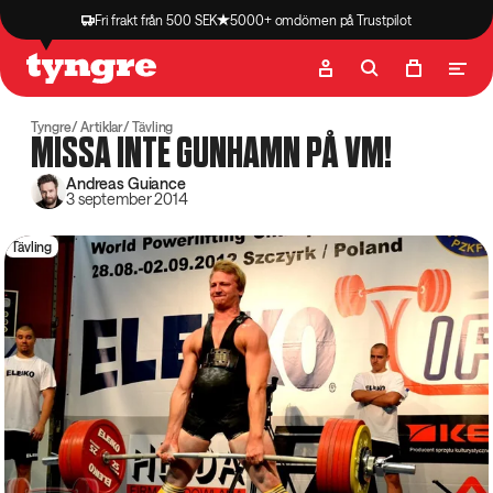
Fri frakt från 500 SEK
5000+ omdömen på Trustpilot
Butik
Recept
Podcast
Artiklar
Tyngre
Artiklar
Tävling
MISSA INTE GUNHAMN PÅ VM!
Andreas Guiance
3 september 2014
Tävling