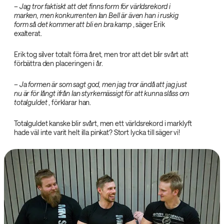
– Jag tror faktiskt att det finns form för världsrekord i
marken, men konkurrenten Ian Bell är även han i ruskig
form så det kommer att bli en bra kamp‌
, säger Erik
exalterat.
Erik tog silver totalt förra året, men tror att det blir svårt att
förbättra den placeringen i år.
– Ja formen är som sagt god, men jag tror ändå att jag just
nu är för långt ifrån Ian styrkemässigt för att kunna slåss om
totalguldet‌
, förklarar han.
Totalguldet kanske blir svårt, men ett världsrekord i marklyft
hade väl inte varit helt illa pinkat? Stort lycka till säger vi!