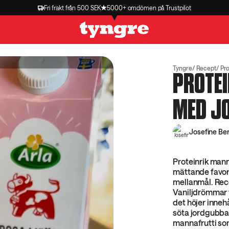
Fri frakt från 500 SEK
5000+ omdömen på Trustpilot
Tyngre
Recept
Pro
PROTE
MED J
Josefine Be
Proteinrik man
mättande favori
mellanmål. Rec
Vaniljdrömmar v
det höjer inneh
söta jordgubbar
mannafrutti so