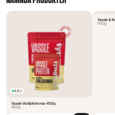
NÄMNDA PRODUKTER
4.8
(
11
)
Vassle & K
900g
5.0
(
3
)
Vassle Vaniljdrömmar 400g
400g