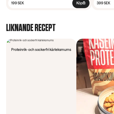
199 SEK
Köp
399 SEK
LIKNANDE RECEPT
50 min
Proteinrik- och sockerfri kärleksmums