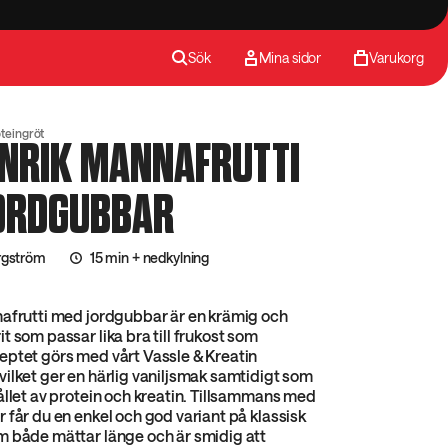
Sök
Mina sidor
Varukorg
teingröt
INRIK MANNAFRUTTI
ORDGUBBAR
rgström
15 min + nedkylning
nafrutti med jordgubbar är en krämig och
t som passar lika bra till frukost som
eptet görs med vårt Vassle & Kreatin
ilket ger en härlig vaniljsmak samtidigt som
ållet av protein och kreatin. Tillsammans med
 får du en enkel och god variant på klassisk
m både mättar länge och är smidig att