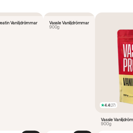
4.5
(
233
)
reatin Vaniljdrömmar
Vassle Vaniljdrömmar
900g
4.4
(
27
)
Vassle Vaniljdr
900g