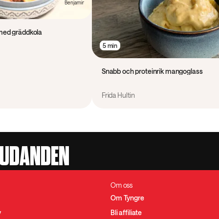
 med gräddkola
5 min
Snabb och proteinrik mangoglass
Frida Hultin
JUDANDEN
Om oss
Om Tyngre
y
Bli affiliate