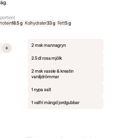
väg.
portion)
rotein
18.5
g
Kolhydrater
33
g
Fett
5
g
2 msk mannagryn
 Proteinrik mannafrutti med jordgubbar
2.5 dl rosa mjölk
2 msk vassle & kreatin
vaniljdrömmar
1 nypa salt
1 valfri mängd jordgubbar