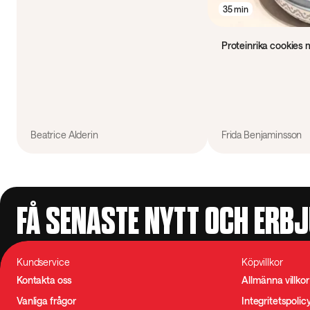
35 min
Proteinrika cookies
Beatrice Alderin
Frida Benjaminsson
FÅ SENASTE NYTT OCH ERB
Kundservice
Köpvillkor
Kontakta oss
Allmänna villkor
Vanliga frågor
Integritetspolic