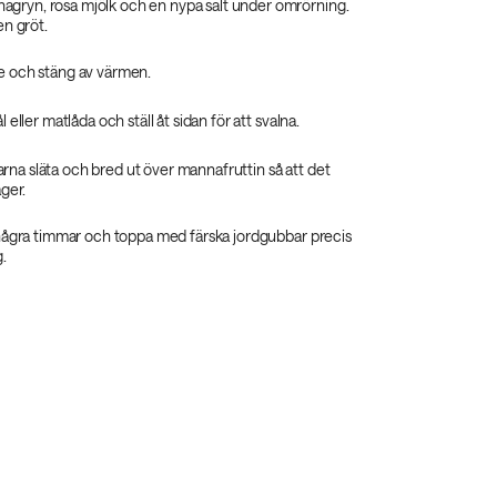
gryn, rosa mjölk och en nypa salt under omrörning.
 en gröt.
le och stäng av värmen.
ål eller matlåda och ställ åt sidan för att svalna.
rna släta och bred ut över mannafruttin så att det
ager.
n några timmar och toppa med färska jordgubbar precis
g.