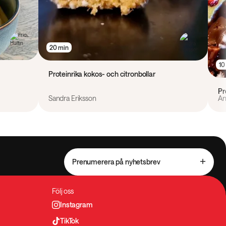
20 min
10
Proteinrika kokos- och citronbollar
Pr
Sandra Eriksson
An
Prenumerera på nyhetsbrev
Följ oss
Instagram
TikTok