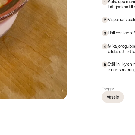
Koka upp manna
1
Låt tjockna till
Vispa ner vass
2
Häll ner i en sk
3
Mixa jordgubba
4
bildas ett fint l
Ställ in i kyle
5
innan serverin
Taggar
Vassle