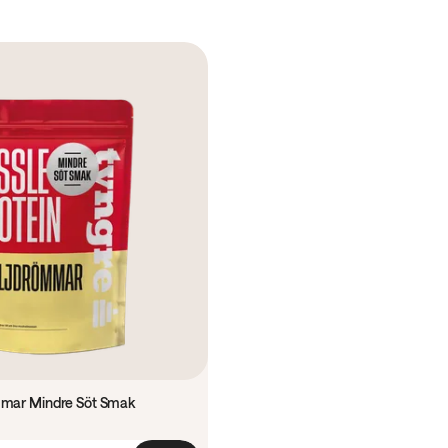
ömmar Mindre Söt Smak