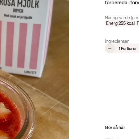
förbereda i för
Näringsvärde (per 
Energi
255
kcal
P
Ingredienser
,
1 Portioner
Gör så här