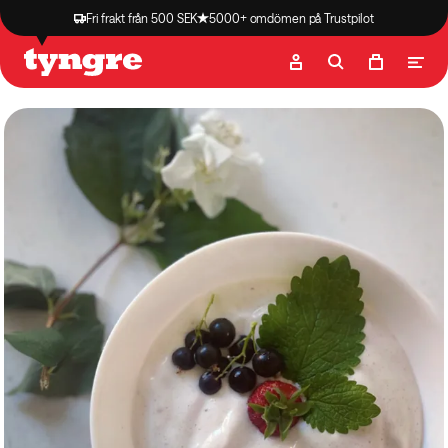
Fri frakt från 500 SEK
5000+ omdömen på Trustpilot
Butik
Recept
Podcast
Artiklar