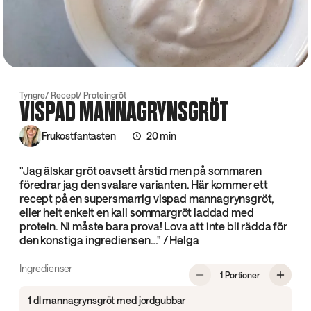
Tyngre
Recept
Proteingröt
VISPAD MANNAGRYNSGRÖT
Frukostfantasten
20 min
"Jag älskar gröt oavsett årstid men på sommaren
föredrar jag den svalare varianten. Här kommer ett
recept på en supersmarrig vispad mannagrynsgröt,
eller helt enkelt en kall sommargröt laddad med
protein. Ni måste bara prova! Lova att inte bli rädda för
den konstiga ingrediensen…" / Helga
Ingredienser
, Vispad man
1 Portioner
1 dl mannagrynsgröt med jordgubbar