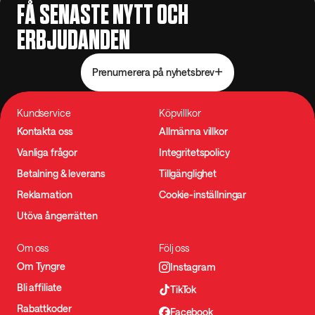
FÅ SENASTE NYTT OCH
ERBJUDANDEN
Prenumerera på nyhetsbrev
Kundservice
Köpvillkor
Kontakta oss
Allmänna villkor
Vanliga frågor
Integritetspolicy
Betalning & leverans
Tillgänglighet
Reklamation
Cookie-inställningar
Utöva ångerrätten
Om oss
Följ oss
Om Tyngre
Instagram
Bli affiliate
TikTok
Rabattkoder
Facebook