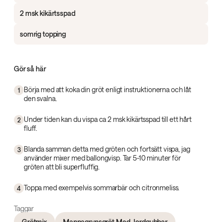
2 msk kikärtsspad
somrig topping
Gör så här
Börja med att koka din gröt enligt instruktionerna och låt
1
den svalna.
Under tiden kan du vispa ca 2 msk kikärtsspad till ett hårt
2
fluff.
Blanda samman detta med gröten och fortsätt vispa, jag
3
använder mixer med ballongvisp. Tar 5-10 minuter för
gröten att bli superfluffig.
Toppa med exempelvis sommarbär och citronmeliss.
4
Taggar
Grötmix
Mannagrynsgröt Med Jordgubbar