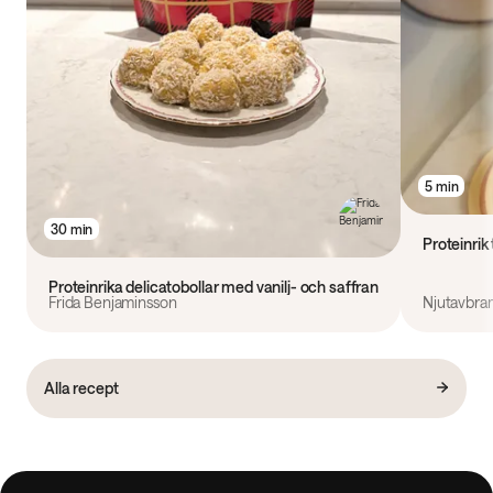
5 min
30 min
Proteinrik
Proteinrika delicatobollar med vanilj- och saffran
Frida Benjaminsson
Njutavbra
Alla recept