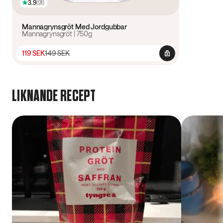
3.9
(
91
)
Mannagrynsgröt Med Jordgubbar
Mannagrynsgröt | 750g
119 SEK
149 SEK
LIKNANDE RECEPT