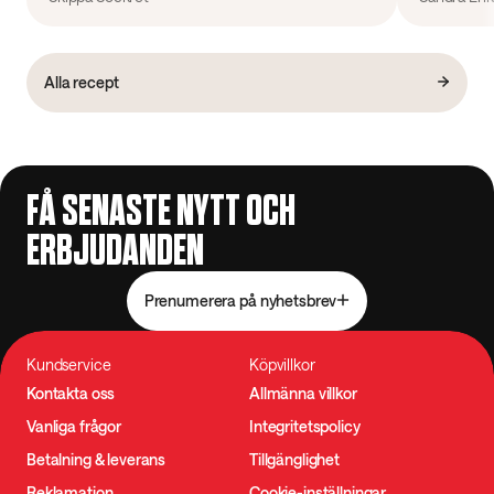
Alla recept
FÅ SENASTE NYTT OCH
ERBJUDANDEN
Prenumerera på nyhetsbrev
Kundservice
Köpvillkor
Kontakta oss
Allmänna villkor
Vanliga frågor
Integritetspolicy
Betalning & leverans
Tillgänglighet
Reklamation
Cookie-inställningar