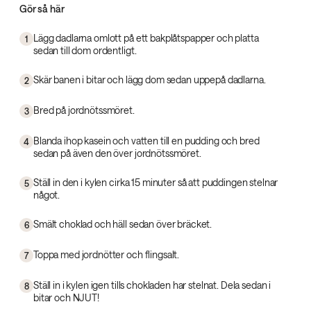
Gör så här
Lägg dadlarna omlott på ett bakplåtspapper och platta
1
sedan till dom ordentligt.
Skär banen i bitar och lägg dom sedan uppepå dadlarna.
2
Bred på jordnötssmöret.
3
Blanda ihop kasein och vatten till en pudding och bred
4
sedan på även den över jordnötssmöret.
Ställ in den i kylen cirka 15 minuter så att puddingen stelnar
5
något.
Smält choklad och häll sedan över bräcket.
6
Toppa med jordnötter och flingsalt.
7
Ställ in i kylen igen tills chokladen har stelnat. Dela sedan i
8
bitar och NJUT!