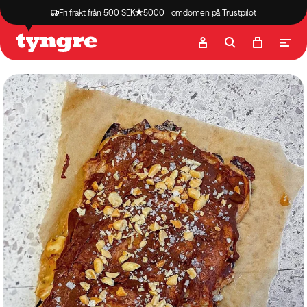
Fri frakt från 500 SEK
5000+ omdömen på Trustpilot
Butik
Recept
Podcast
Artiklar