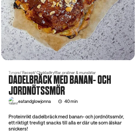
Tyngre
Recept
Chokladtryfflar, praliner & munsbitar
DADELBRÄCK MED BANAN- OCH
JORDNÖTSSMÖR
eatandglowjonna
40 min
Proteinrikt dadelbräck med banan- och jordnötssmör,
ett riktigt trevligt snacks till alla er där ute som älskar
snickers!