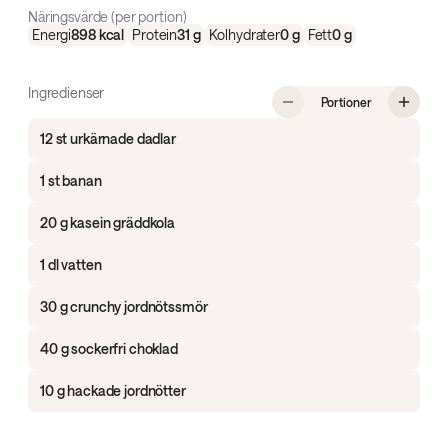
Näringsvärde (per portion)
Energi
898
kcal
Protein
31
g
Kolhydrater
0
g
Fett
0
g
Ingredienser
, Dadelbräck 
Portioner
12 st urkärnade dadlar
1 st banan
20 g kasein gräddkola
1 dl vatten
30 g crunchy jordnötssmör
40 g sockerfri choklad
10 g hackade jordnötter