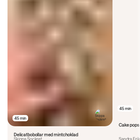
45 min
45 min
Cake pops
Delicatbobollar med mintchoklad
Skippa Sockret
Sandra Eri