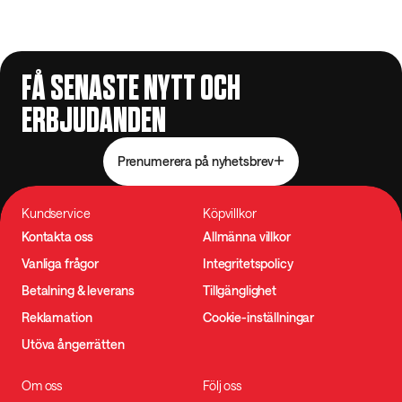
FÅ SENASTE NYTT OCH
ERBJUDANDEN
Prenumerera på nyhetsbrev
Kundservice
Köpvillkor
Kontakta oss
Allmänna villkor
Vanliga frågor
Integritetspolicy
Betalning & leverans
Tillgänglighet
Reklamation
Cookie-inställningar
Utöva ångerrätten
Om oss
Följ oss