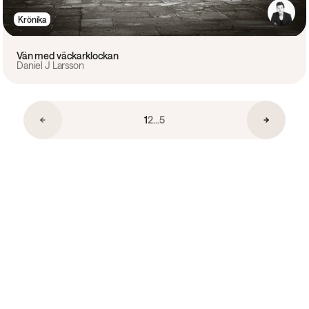
Krönika
Vän med väckarklockan
Daniel J Larsson
1
2
...
5