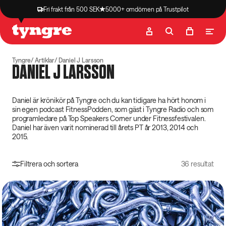
Fri frakt från 500 SEK
5000+ omdömen på Trustpilot
Butik
Recept
Podcast
Artiklar
Tyngre
Artiklar
Daniel J Larsson
DANIEL J LARSSON
Daniel är krönikör på Tyngre och du kan tidigare ha hört honom i
sin egen podcast FitnessPodden, som gäst i Tyngre Radio och som
programledare på Top Speakers Corner under Fitnessfestivalen.
Daniel har även varit nominerad till årets PT år 2013, 2014 och
2015.
Filtrera och sortera
36 resultat