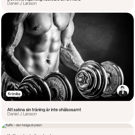
Daniel J Larsson
Krönika
Att sakna sin träning är inte ohälsosamt
Daniel J Larsson
Krönika