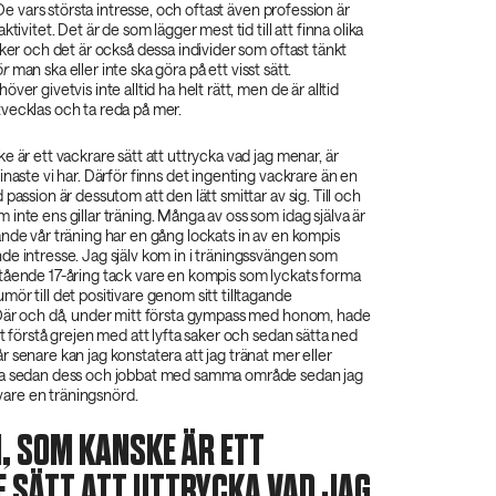
. De vars största intresse, och oftast även profession är
ktivitet. Det är de som lägger mest tid till att finna olika
aker och det är också dessa individer som oftast tänkt
ör
man ska eller inte ska göra på ett visst sätt.
ver givetvis inte alltid ha helt rätt, men de är alltid
vecklas och ta reda på mer.
e är ett vackrare sätt att uttrycka vad jag menar, är
inaste vi har. Därför finns det ingenting vackrare än en
passion är dessutom att den lätt smittar av sig. Till och
inte ens gillar träning. Många av oss som idag själva är
nde vår träning har en gång lockats in av en kompis
de intresse. Jag själv kom in i träningssvängen som
tående 17-åring tack vare en kompis som lyckats forma
ör till det positivare genom sitt tilltagande
 Där och då, under mitt första gympass med honom, hade
tt förstå grejen med att lyfta saker och sedan sätta ned
 senare kan jag konstatera att jag tränat mer eller
ka sedan dess och jobbat med samma område sedan jag
k vare en träningsnörd.
, SOM KANSKE ÄR ETT
 SÄTT ATT UTTRYCKA VAD JAG