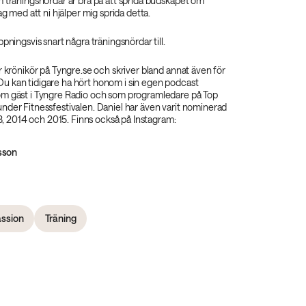
m träningsnördar är bra på att sprida budskapet om
ag med att ni hjälper mig sprida detta.
pningsvis snart några träningsnördar till.
r krönikör på Tyngre.se och skriver bland annat även för
 kan tidigare ha hört honom i sin egen podcast
m gäst i Tyngre Radio och som programledare på Top
nder Fitnessfestivalen. Daniel har även varit nominerad
013, 2014 och 2015. Finns också på Instagram:
sson
ssion
Träning