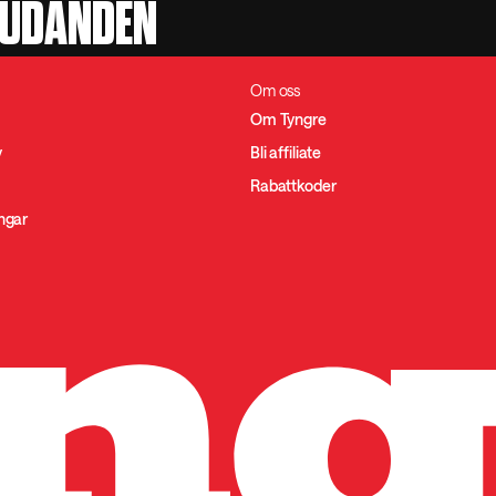
JUDANDEN
Om oss
Om Tyngre
y
Bli affiliate
Rabattkoder
ingar