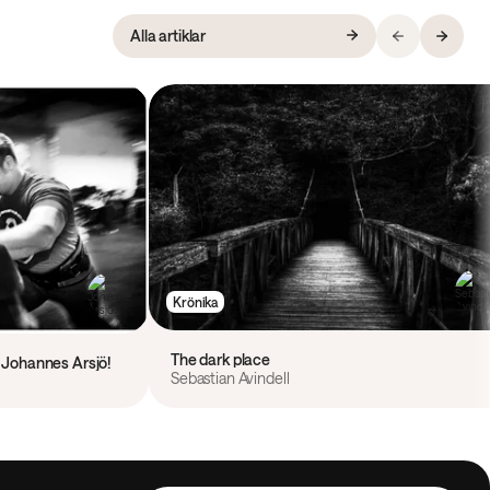
Alla artiklar
Krönika
The dark place
av Johannes Årsjö!
Sebastian Avindell