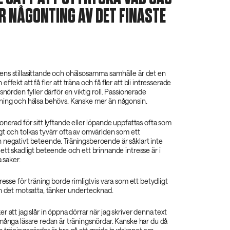
R NÅGONTING AV DET FINASTE
ns stillasittande och ohälsosamma samhälle är det en
ffekt att få fler att träna och få fler att bli intresserade
snörden fyller därför en viktig roll. Passionerade
ning och hälsa behövs. Kanske mer än någonsin.
onerad för sitt lyftande eller löpande uppfattas ofta som
t och tolkas tyvärr ofta av omvärlden som ett
 negativt beteende. Träningsberoende är såklart inte
ett skadligt beteende och ett brinnande intresse är i
a saker.
resse för träning borde rimligtvis vara som ett betydligt
än det motsatta, tänker undertecknad.
r att jag slår in öppna dörrar när jag skriver denna text
många läsare redan är träningsnördar. Kanske har du då