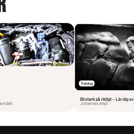
R
Träning
Bli stark på riktigt – Lär dig 
vindell
Johannes Årsjö