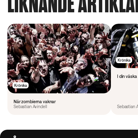
LIKNANDE ARTIKLA
Krönika
I din väska
Krönika
När zombierna vaknar
Sebastian Avindell
Sebastian A