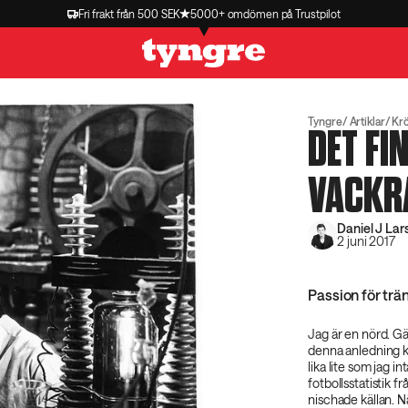
Fri frakt från 500 SEK
5000+ omdömen på Trustpilot
Tyngre
Artiklar
Kr
DET FI
VACKR
Daniel J Lar
2 juni 2017
Passion för trän
Jag är en nörd. Gä
denna anledning kö
lika lite som jag i
fotbollsstatistik f
nischade källan. N