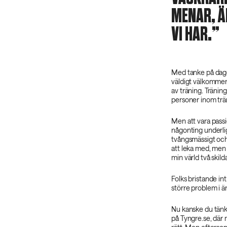
MENAR, Ä
VI HAR.
Med tanke på dage
väldigt välkommen e
av träning. Träning
personer inom trä
Men att vara passi
någonting underlig
tvångsmässigt och
att leka med, men 
min värld två skild
Folks bristande int
större problem i 
Nu kanske du tänke
på Tyngre.se, där 