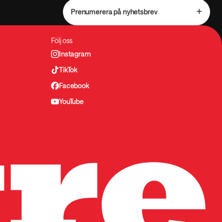
Prenumerera på nyhetsbrev
Följ oss
Instagram
TikTok
Facebook
YouTube