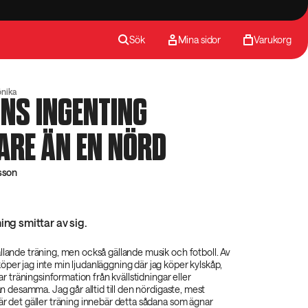
Sök
Mina sidor
Varukorg
önika
NNS INGENTING
ARE ÄN EN NÖRD
sson
ing smittar av sig.
llande träning, men också gällande musik och fotboll. Av
per jag inte min ljudanläggning där jag köper kylskåp,
ntar träningsinformation från kvällstidningar eller
rån desamma. Jag går alltid till den nördigaste, mest
är det gäller träning innebär detta sådana som ägnar