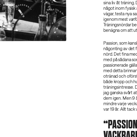
sina liv åt träning
något inom fysisk a
vägar, testa nya s
igenom mest
varf
Träningsnördar behö
benägna om att ut
Passion, som kansk
någonting av det f
nörd. Det fina med 
med på sådana som 
passionerade gälla
med detta brinnan
otränad och oförs
både kropp och hum
träningsintresse.
jag ganska svårt a
dem igen. Men 9 år
mindre varje vec
var 19 år. Allt tac
PASSION
VACKRARE