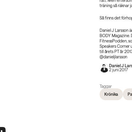
rätt. Men efterso
träning så räknar j
Så finns det förhop
Daniel J Larsson ä
BODY Magazine. Du
FitnessPodden, so
Speakers Corner u
till årets PT år 2
@danieljlarsson
Daniel J Lar
2 juni 2017
Taggar
Krönika
Pa