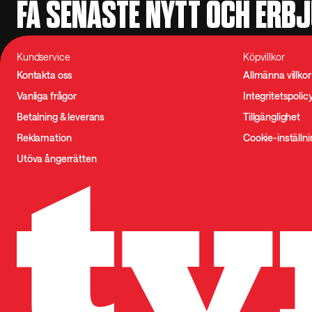
FÅ SENASTE NYTT OCH ERB
Kundservice
Köpvillkor
Kontakta oss
Allmänna villkor
Vanliga frågor
Integritetspolic
Betalning & leverans
Tillgänglighet
Reklamation
Cookie-inställn
Utöva ångerrätten