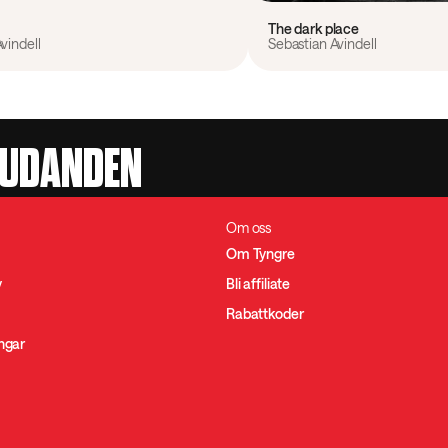
The dark place
vindell
Sebastian Avindell
JUDANDEN
Om oss
Om Tyngre
y
Bli affiliate
Rabattkoder
ingar