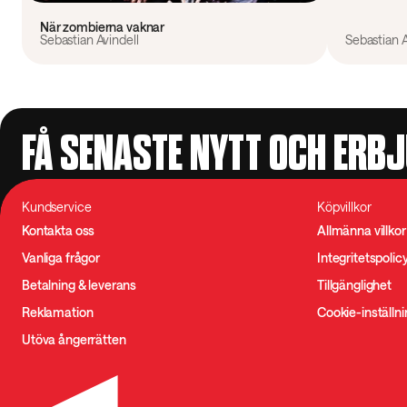
När zombierna vaknar
Sebastian Avindell
Sebastian A
FÅ SENASTE NYTT OCH ERB
Kundservice
Köpvillkor
Kontakta oss
Allmänna villkor
Vanliga frågor
Integritetspolic
Betalning & leverans
Tillgänglighet
Reklamation
Cookie-inställn
Utöva ångerrätten