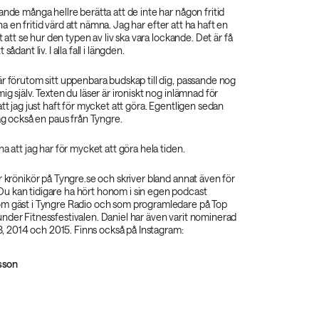
ande många hellre berätta att de inte har någon fritid
tt ha en fritid värd att nämna. Jag har efter att ha haft en
rt att se hur den typen av liv ska vara lockande. Det är få
sådant liv. I alla fall i längden.
r förutom sitt uppenbara budskap till dig, passande nog
ig själv. Texten du läser är ironiskt nog inlämnad för
att jag just haft för mycket att göra. Egentligen sedan
jag också en paus från Tyngre.
a att jag har för mycket att göra hela tiden.
r krönikör på Tyngre.se och skriver bland annat även för
 kan tidigare ha hört honom i sin egen podcast
m gäst i Tyngre Radio och som programledare på Top
nder Fitnessfestivalen. Daniel har även varit nominerad
013, 2014 och 2015. Finns också på Instagram:
sson