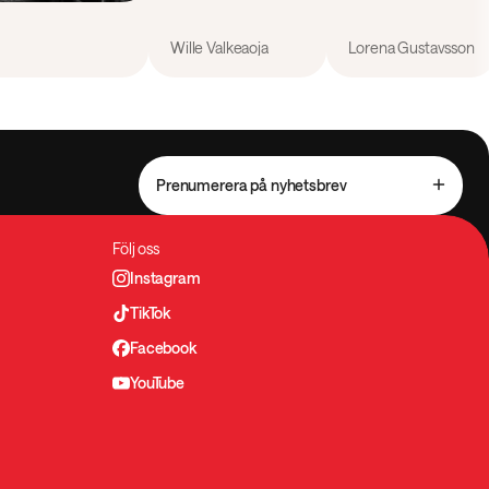
Wille Valkeaoja
Lorena Gustavsson
Prenumerera på nyhetsbrev
Följ oss
Instagram
TikTok
Facebook
YouTube