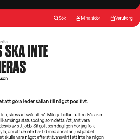
Sök
Mina sidor
Varukorg
önika
 SKA INTE
IERAS
sson
t att göra leder sällan till något positivt.
iten, stressad, svår att nå. Många bollar i luften. Få saker
ika många statuspoäng som detta. Att jämt vara
esvis av sitt jobb. Så gott som dagligen hör jag folk
yta, om att de inte har tid med annat än just jobbet.
t skulle vara något eftersträvansvärt i att inte ha någon