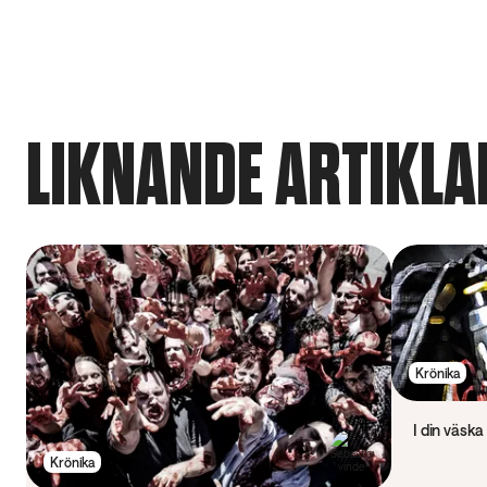
LIKNANDE ARTIKLA
Krönika
I din väska
Krönika