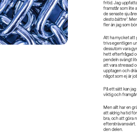
fritid. Jag uppfat
framstår som lite 
de senaste sju åre
desto bättre”
. Men
fler än jag som bö
Att ha mycket att 
trivs egentligen u
dessutom vara gyn
hett efterfrågad 
pendeln svängt lite
att vara stressad o
upptagen och dränk
något som ej är jo
På ett sätt kan ja
viktig och framgång
Men allt har en gr
att aldrig ha tid f
bra, och att göra n
eftersträvansvärt.
den delen.