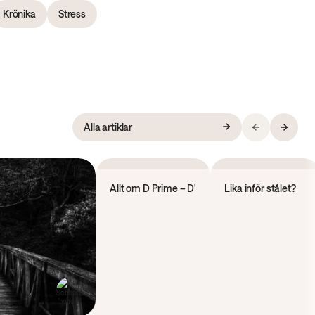
Krönika
Stress
Alla artiklar
Krönika
Krönika
Allt om D Prime – D'
Lika inför stålet?