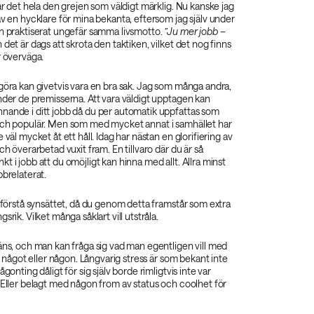
tar det hela den grejen som väldigt märklig. Nu kanske jag
av en hycklare för mina bekanta, eftersom jag själv under
n praktiserat ungefär samma livsmotto.
”Ju mer jobb –
 det är dags att skrota den taktiken, vilket det nog finns
r överväga.
göra kan givetvis vara en bra sak. Jag som många andra,
nder de premisserna. Att vara väldigt upptagen kan
nande i ditt jobb då du per automatik uppfattas som
och populär. Men som med mycket annat i samhället har
 väl mycket åt ett håll. Idag har nästan en glorifiering av
ch överarbetad vuxit fram. En tillvaro där du är så
t i jobb att du omöjligt kan hinna med allt. Allra minst
bbrelaterat.
g förstå synsättet, då du genom detta framstår som extra
srik. Vilket många såklart vill utstråla.
äns, och man kan fråga sig vad man egentligen vill med
ör något eller någon. Långvarig stress är som bekant inte
ågonting dåligt för sig själv borde rimligtvis inte var
 Eller belagt med någon from av status och coolhet för