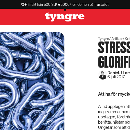
Fri frakt från 500 SEK
5000+ omdömen på Trustpilot
Tyngre
Artiklar
Kr
STRESS
GLORIF
Daniel J Lar
6 juli 2017
Att ha för mycke
Alltid upptagen. Sl
idag kammar hem l
upptagen, företräd
berätta, nästan skr
Ungefär som att de