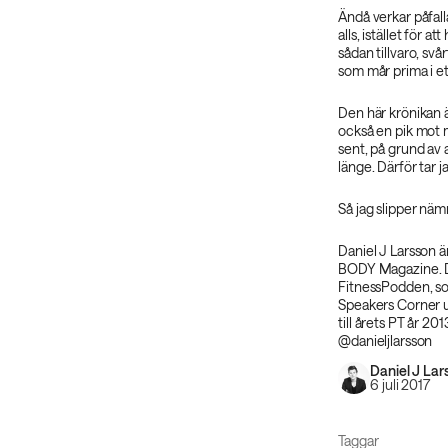
Ändå verkar påfall
alls, istället för a
sådan tillvaro, svå
som mår prima i ett 
Den här krönikan ä
också en pik mot m
sent, på grund av 
länge. Därför tar 
Så jag slipper nämn
Daniel J Larsson ä
BODY Magazine. Du
FitnessPodden, so
Speakers Corner u
till årets PT år 2
@danieljlarsson
Daniel J Lar
6 juli 2017
Taggar