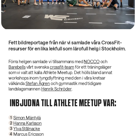
Fett bildreportage från när vi samlade våra CrossFit-
resurser för en lika lekfull som lärofull helg i Stockholm.
Förra helgen samlade vi tillsammans med
NOCCO
och
Barebells
vårt svenska
crossfit-team
för ett träningsläger
som vi valt att kalla Athlete Meetup. Det hölls bland annat
workshops inom tyngdlyftning med den i våra kretsar
välkända
Stefan Ågren
och gymnastik med tidigare
landslagsmannen
Henrik Schröder
.
INBJUDNA TILL ATHLETE MEETUP VAR:
Simon Mäntylä
1
Hanna Karlsson
2
Ylva Stålnacke
3
Marcus Ericsson
4