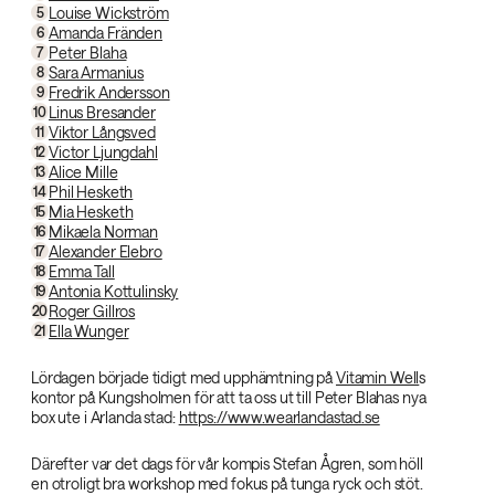
Louise Wickström
5
Amanda Fränden
6
Peter Blaha
7
Sara Armanius
8
Fredrik Andersson
9
Linus Bresander
10
Viktor Långsved
11
Victor Ljungdahl
12
Alice Mille
13
Phil Hesketh
14
Mia Hesketh
15
Mikaela Norman
16
Alexander Elebro
17
Emma Tall
18
Antonia Kottulinsky
19
Roger Gillros
20
Ella Wunger
21
Lördagen började tidigt med upphämtning på
Vitamin Well
s
kontor på Kungsholmen för att ta oss ut till Peter Blahas nya
box ute i Arlanda stad:
https://www.wearlandastad.se
Därefter var det dags för vår kompis Stefan Ågren, som höll
en otroligt bra workshop med fokus på tunga ryck och stöt.