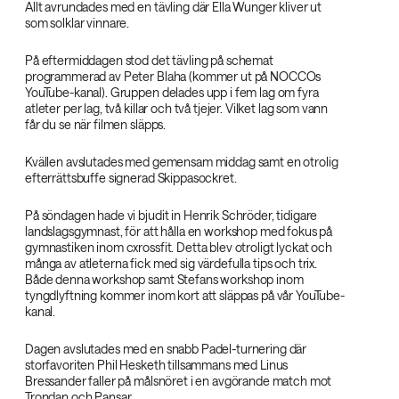
Allt avrundades med en tävling där Ella Wunger kliver ut
som solklar vinnare.
På eftermiddagen stod det tävling på schemat
programmerad av Peter Blaha (kommer ut på NOCCOs
YouTube-kanal). Gruppen delades upp i fem lag om fyra
atleter per lag, två killar och två tjejer. Vilket lag som vann
får du se när filmen släpps.
Kvällen avslutades med gemensam middag samt en otrolig
efterrättsbuffe signerad Skippasockret.
På söndagen hade vi bjudit in Henrik Schröder, tidigare
landslagsgymnast, för att hålla en workshop med fokus på
gymnastiken inom cxrossfit. Detta blev otroligt lyckat och
många av atleterna fick med sig värdefulla tips och trix.
Både denna workshop samt Stefans workshop inom
tyngdlyftning kommer inom kort att släppas på vår YouTube-
kanal.
Dagen avslutades med en snabb Padel-turnering där
storfavoriten Phil Hesketh tillsammans med Linus
Bressander faller på målsnöret i en avgörande match mot
Trondan
och Pansar.