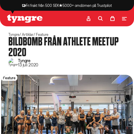
Fri frakt från 500 SEK
5000+ omdömen på Trustpilot
Butik
Recept
Podcast
Artiklar
Tyngre
Artiklar
Feature
BILDBOMB FRÅN ATHLETE MEETUP
2020
Tyngre
13 juli 2020
Feature