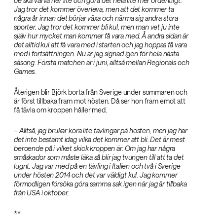
de ska varva ner lite och göra det hela lite mer ordentligt.
Jag tror det kommer överleva, men att det kommer ta
några år innan det börjar växa och närma sig andra stora
sporter. Jag tror det kommer bli kul, men man vet ju inte
själv hur mycket man kommer få vara med. Å andra sidan är
det alltid kul att få vara med i starten och jag hoppas få vara
med i fortsättningen. Nu är jag signad igen för hela nästa
säsong. Första matchen är i juni, alltså mellan Regionals och
Games.‌
Återigen blir Björk borta från Sverige under sommaren och
är först tillbaka fram mot hösten. Då ser hon fram emot att
få tävla om kroppen håller med.
– Alltså, jag brukar köra lite tävlingar på hösten, men jag har
det inte bestämt idag vilka det kommer att bli. Det är mest
beroende på i vilket skick kroppen är. Om jag har några
småskador som måste läka så blir jag tvungen till att ta det
lugnt. Jag var med på en tävling i Italien och två i Sverige
under hösten 2014 och det var väldigt kul. Jag kommer
förmodligen försöka göra samma sak igen när jag är tillbaka
från USA i oktober.‌
**