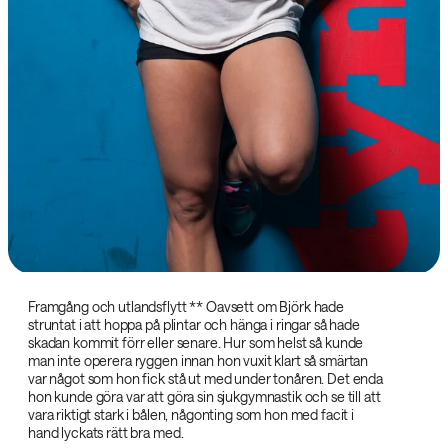
Framgång och utlandsflytt ‌** Oavsett om Björk hade
struntat i att hoppa på plintar och hänga i ringar så hade
skadan kommit förr eller senare. Hur som helst så kunde
man inte operera ryggen innan hon vuxit klart så smärtan
var något som hon fick stå ut med under tonåren. Det enda
hon kunde göra var att göra sin sjukgymnastik och se till att
vara riktigt stark i bålen, någonting som hon med facit i
hand lyckats rätt bra med.