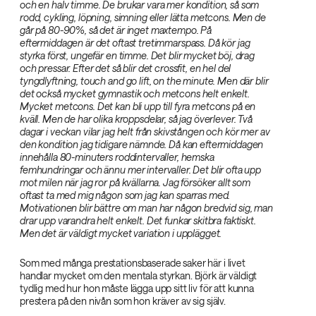
och en halv timme. De brukar vara mer kondition, så som
rodd, cykling, löpning, simning eller lätta metcons. Men de
går på 80-90%, så det är inget maxtempo. På
eftermiddagen är det oftast tretimmarspass. Då kör jag
styrka först, ungefär en timme. Det blir mycket böj, drag
och pressar. Efter det så blir det crossfit, en hel del
tyngdlyftning, touch and go lift, on the minute. Men där blir
det också mycket gymnastik och metcons helt enkelt.
Mycket metcons. Det kan bli upp till fyra metcons på en
kväll. Men de har olika kroppsdelar, så jag överlever. Två
dagar i veckan vilar jag helt från skivstången och kör mer av
den kondition jag tidigare nämnde. Då kan eftermiddagen
innehålla 80-minuters roddintervaller, hemska
femhundringar och ännu mer intervaller. Det blir ofta upp
mot milen när jag ror på kvällarna. Jag försöker allt som
oftast ta med mig någon som jag kan sparras med.
Motivationen blir bättre om man har någon bredvid sig, man
drar upp varandra helt enkelt. Det funkar skitbra faktiskt.
Men det är väldigt mycket variation i upplägget.‌
Som med många prestationsbaserade saker här i livet
handlar mycket om den mentala styrkan. Björk är väldigt
tydlig med hur hon måste lägga upp sitt liv för att kunna
prestera på den nivån som hon kräver av sig själv.