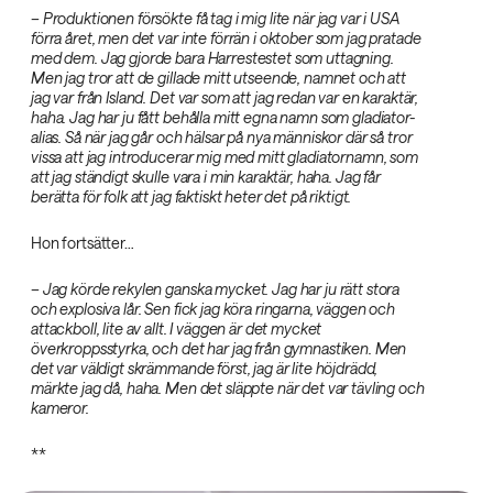
– Produktionen försökte få tag i mig lite när jag var i USA
förra året, men det var inte förrän i oktober som jag pratade
med dem. Jag gjorde bara Harrestestet som uttagning.
Men jag tror att de gillade mitt utseende, namnet och att
jag var från Island. Det var som att jag redan var en karaktär,
haha. Jag har ju fått behålla mitt egna namn som gladiator-
alias. Så när jag går och hälsar på nya människor där så tror
vissa att jag introducerar mig med mitt gladiatornamn, som
att jag ständigt skulle vara i min karaktär, haha. Jag får
berätta för folk att jag faktiskt heter det på riktigt.‌
Hon fortsätter…
– Jag körde rekylen ganska mycket. Jag har ju rätt stora
och explosiva lår. Sen fick jag köra ringarna, väggen och
attackboll, lite av allt. I väggen är det mycket
överkroppsstyrka, och det har jag från gymnastiken. Men
det var väldigt skrämmande först, jag är lite höjdrädd,
märkte jag då, haha. Men det släppte när det var tävling och
kameror.‌
**