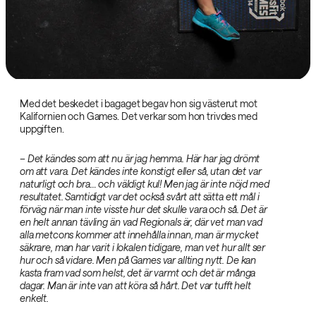
Med det beskedet i bagaget begav hon sig västerut mot
Kalifornien och Games. Det verkar som hon trivdes med
uppgiften.
– Det kändes som att nu är jag hemma. Här har jag drömt
om att vara. Det kändes inte konstigt eller så, utan det var
naturligt och bra… och väldigt kul! Men jag är inte nöjd med
resultatet. Samtidigt var det också svårt att sätta ett mål i
förväg när man inte visste hur det skulle vara och så. Det är
en helt annan tävling än vad Regionals är, där vet man vad
alla metcons kommer att innehålla innan, man är mycket
säkrare, man har varit i lokalen tidigare, man vet hur allt ser
hur och så vidare. Men på Games var allting nytt. De kan
kasta fram vad som helst, det är varmt och det är många
dagar. Man är inte van att köra så hårt. Det var tufft helt
enkelt.‌