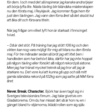
för dem. I och med det så inspirerar jag kanske andra tjejer
att börja lyfta lite. Nästa tävling blir Isländska mästerskapen
nu den första maj, i Reykjavik. Jag kommer flyga hem för
just den tävlingen. Jag vann den förra året så det ska bli kul
att åka dit och försvara titeln.‌
När jag frågar om vilket lyft hon är starkast i finns inget
tvivel.
– Då är det stöt. På träning har jag stött 106 kg och den
vikten kan nog vara möjligt för mig att klara nu den första
maj. För tre månader sedan så bröt jag ett litet ben i
handleden som har behövt läka, därför har jag inte hoppat
på någon tävling eller försökt slå något rekord på sistone.
Men jag har tränat mycket teknik så jag tror att jag är
starkare nu. Det vore kul att kunna gå upp och slå mitt
gamla isländska rekord på 102kg som jag satte på NM förra
året.
‌
Never. Break. Character.‌
‌ Björk har även tagit sig in i
Sveriges televisionära finrum. Jag talar givetvis om
Gladiatorerna. Om du har missat det så är hon nu en i
gänget bland tv-stjärnorna, iklädd rollen som sig själv.