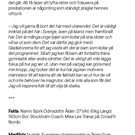
det går. Att få tjejer att lyfta vikter och fokusera på
prestationen är någonting som ständigt präglar hennes
uttryck.
– Jag vill gärna få bort det här med utseendet. Det är väldigt
inriktat på det här i Sverige, även på Island, men framförallt
här. Det är många unga tjejer som kollar på sina idoler och
vill se ut som dem. Det var därför jag gick med i
Gladiatorerna för att jag visste att det är barn som kollar på
det programmet. Så att jag kan få barn att fortsätta träna
gymnastik eller andra idrotter. Det är viktigt att inte lägga
fokus på hur jag ser ut, utan mer på vad jag kan göra med
min kropp. Jag tycker det är kul när jag kan motivera
människor till att känna att de faktiskt kan se ut hur de vill
och inte behöver ha magrutor, det är inte alla som får det.
Jag vill inspirera folk till att vilja bli starka.‌
***
Fakta
‌ Namn: Björk Odinsdottir Ålder: 27 Vikt: 61kg Längd:
160cm Bor: Stockholm Coach: Mike Lee Tränar på: CrossFit
Nordic
Meritlista‌
1a plats, European championship in Team Gym