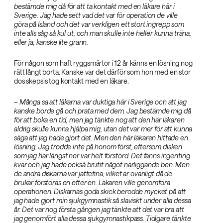
bestämde mig då för att ta kontakt med en läkare här i
Sverige. Jag hade sett vad det var för operation de ville
göra på Island och det var verkligen ett stort ingrepp som
inte alls såg så kul ut, och man skulle inte heller kunna träna,
eller ja, kanske lite grann.‌
För någon som haft ryggsmärtor i 12 år känns en lösning nog
rätt långt borta. Kanske var det därför som hon med en stor
dos skepsis tog kontakt med en läkare.
– Många sa att läkarna var duktiga här i Sverige och att jag
kanske borde gå och prata med dem. Jag bestämde mig då
för att boka en tid, men jag tänkte nog att den här läkaren
aldrig skulle kunna hjälpa mig, utan det var mer för att kunna
säga att jag hade gjort det. Men den här läkaren hittade en
lösning. Jag trodde inte på honom först, eftersom disken
som jag har längst ner var helt förstörd. Det fanns ingenting
kvar och jag hade också brutit något närliggande ben. Men
de andra diskarna var jättefina, vilket är ovanligt då de
brukar förstöras en efter en. Läkaren ville genomföra
operationen. Diskarnas goda skick berodde mycket på att
jag hade gjort min sjukgymnastik så slaviskt under alla dessa
år. Det var nog första gången jag tänkte att det var bra att
jag genomfört alla dessa sjukgymnastikpass. Tidigare tänkte