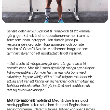
Senare delen av 2013 gick åt till rehab och till att komma
igång igen. Ett halvår efter operationen var hon i samma
form som innan ingreppet. Hon slutade jobba på
restaurangen, ordnade några sponsorer och började
coacha på CrossFit Nordic. Med hennes bakgrund som
gymnast så var hon ett uppskattat tillskott i teamet.
– Det är inte så många som går över från gymnastik till
crossfit, haha. Man får ju med sig väldigt många egenskaper
från gymnastiken. Som det här när man ska börja med
skivstång. Jag har väldigt lätt att ta till mig instruktioner för
att jag är så van att känna var jag har knän och armbågar, jag
behöver inte kika efter. Det går ju då så klart snabbare att
lära sig tekniska övningar.‌
Mot internationellt motstånd
‌ Med hårdare träning och
med uppgiften i fokus satte hon sikte mot Regionals som
sedan tog henne vidare till Games. Två veckor innan Games