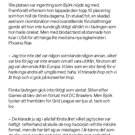
19e platsen var ingenting som Björk nöjde sig med.
Framförallt eftersom hon tappade den topp 10 placering
som hon höll de första dagarna. En stukad fot, en skadad
axel som i kombination med ovanstående förutsättningar
gjorde att hon inte kunde gå riktigt så hårt in i tävlingen som
hon hade önskat. Men med blodad tand så stannade hon
kvar i USA för att hänga lite med sina nya lagkamrater i
Phoenix Rise.
– Jag tror inte det var någon som kände någon annan, vilket
var bra för jag var inte ensam om att vara utifrån, förutom att
jag var den enda från Europa. Vi blev som en stor familj för vi
hade inga andra att umgås med, haha. Vi tränade ihop och vi
åt ihop och vi gick på konserter ihop.‌
Första tävlingen gick inte riktigt som väntat. Sliten efter
Games så blev det en förlust mot DC Brawlers. Men Björk
tycker att framtiden för Grid League ser ljus ut, tack och
lov.
– De klarade ju sig i alla fall första året vilket jag tycker var
häftigt. I efterhand så skulle de nog ha börjat i ett lite mindre
format, men de har lärt sig av misstagen. I år känns det som