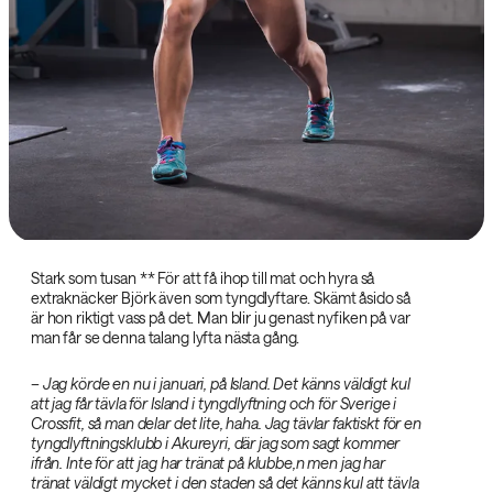
Stark som tusan ‌** För att få ihop till mat och hyra så
extraknäcker Björk även som tyngdlyftare. Skämt åsido så
är hon riktigt vass på det. Man blir ju genast nyfiken på var
man får se denna talang lyfta nästa gång.
– Jag körde en nu i januari, på Island. Det känns väldigt kul
att jag får tävla för Island i tyngdlyftning och för Sverige i
Crossfit, så man delar det lite, haha. Jag tävlar faktiskt för en
tyngdlyftningsklubb i‌
Akureyri, där jag som sagt kommer
ifrån. Inte för att jag har tränat på klubbe,n men jag har
tränat väldigt mycket i den staden så det känns kul att tävla