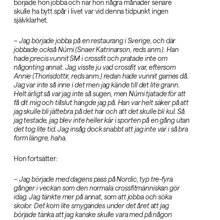
började hon jobba och när hon några månader senare
skulle ha bytt spår i livet var vid denna tidpunkt ingen
självklarhet.
– Jag började jobba på en restaurang i Sverige, och där
jobbade också Númi (Snaer Katrinarson, reds anm.). Han
hade precis vunnit SM i crossfit och pratade inte om
någonting annat. Jag visste ju vad crossfit var, eftersom
Annie (Thorisdottir, reds anm.) redan hade vunnit games då.
Jag var inte så inne i det men jag kände till det lite grann.
Helt ärligt så var jag inte så sugen, men Númi tjatade för att
få dit mig och tillslut hängde jag på. Han var helt säker på att
jag skulle bli jättebra på det här och att det skulle bli kul. Så
jag testade, jag blev inte heller kär i sporten på en gång utan
det tog lite tid. Jag insåg dock snabbt att jag inte var i så bra
form längre, haha.‌
Hon fortsätter:
– Jag började med dagens pass på Nordic, typ tre-fyra
gånger i veckan som den normala crossfitmänniskan gör
idag. Jag tänkte mer på annat, som att jobba och söka
skolor. Det kom lite smygandes under det året att jag
började tänka att jag kanske skulle vara med på någon