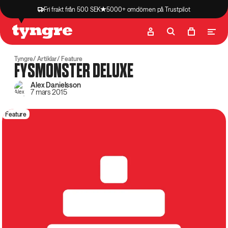
Fri frakt från 500 SEK
5000+ omdömen på Trustpilot
Butik
Recept
Podcast
Artiklar
Tyngre
Artiklar
Feature
FYSMONSTER DELUXE
Alex Danielsson
7 mars 2015
Feature