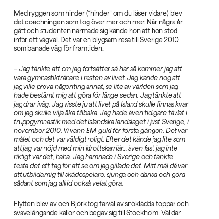
Med ryggen som hinder (”hinder” om du läser vidare) blev
det coachningen som tog över mer och mer. När några år
gått och studenten närmade sig kände hon att hon stod
inför ett vägval. Det var en blygsam resa till Sverige 2010
som banade väg för framtiden.
– Jag tänkte att om jag fortsätter så här så kommer jag att
vara gymnastiktränare i resten av livet. Jag kände nog att
jag ville prova någonting annat, se lite av världen som jag
hade bestämt mig att göra för länge sedan. Jag tänkte att
jag drar iväg. Jag visste ju att livet på Island skulle finnas kvar
om jag skulle vilja åka tillbaka. Jag hade även tidigare tävlat i
truppgymnastik med det Isländska landslaget i just Sverige, i
november 2010. Vi vann EM-guld för första gången. Det var
målet och det var väldigt roligt. Efter det kände jag lite som
att jag var nöjd med min idrottskarriär… även fast jag inte
riktigt var det, haha. Jag hamnade i Sverige och tänkte
testa det ett tag för att se om jag gillade det. Mitt mål då var
att utbilda mig till skådespelare, sjunga och dansa och göra
sådant som jag alltid också velat göra.‌
Flytten blev av och Björk tog farväl av snöklädda toppar och
svavelångande källor och begav sig till Stockholm. Väl där