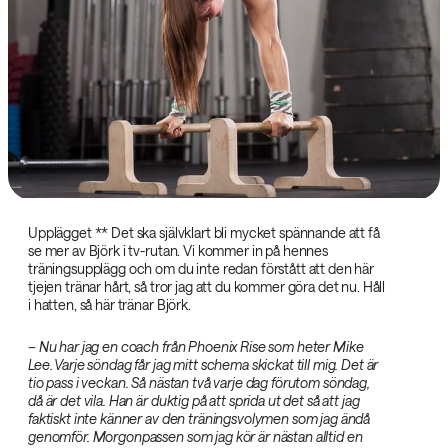
Upplägget ‌** Det ska självklart bli mycket spännande att få
se mer av Björk i tv-rutan. Vi kommer in på hennes
träningsupplägg och om du inte redan förstått att den här
tjejen tränar hårt, så tror jag att du kommer göra det nu. Håll
i hatten, så här tränar Björk.
– Nu har jag en coach från Phoenix Rise som heter Mike
Lee. Varje söndag får jag mitt schema skickat till mig. Det är
tio pass i veckan. Så nästan två varje dag förutom söndag,
då är det vila. Han är duktig på att sprida ut det så att jag
faktiskt inte känner av den träningsvolymen som jag ändå
genomför. Morgonpassen som jag kör är nästan alltid en