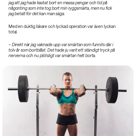
jag att jag hade kastat bort en massa pengar och tid på
någonting som inte tog bort min ryggsmärta, men nu fick
jag betalt för det kan man säga.‌
Med en duktig läkare och lyckad operation var även lyckan
total.
– Direkt när jag vaknade upp var smärtan som funnits där i
tolv år som bortblåst. Det hade ju varit ett ständigt tryck på
nerverna och nu plötsligt var smärtan helt borta.‌