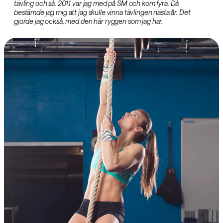
tävling och så. 2011 var jag med på SM och kom fyra. Då
bestämde jag mig att jag skulle vinna tävlingen nästa år. Det
gjorde jag också, med den här ryggen som jag har.‌