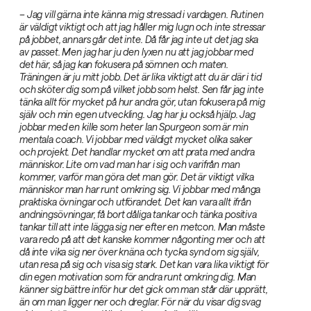
– Jag vill gärna inte känna mig stressad i vardagen. Rutinen
är väldigt viktigt och att jag håller mig lugn och inte stressar
på jobbet, annars går det inte. Då får jag inte ut det jag ska
av passet. Men jag har ju den lyxen nu att jag jobbar med
det här, så jag kan fokusera på sömnen och maten.
Träningen är ju mitt jobb. Det är lika viktigt att du är där i tid
och sköter dig som på vilket jobb som helst. Sen får jag inte
tänka allt för mycket på hur andra gör, utan fokusera på mig
själv och min egen utveckling. Jag har ju också hjälp. Jag
jobbar med en kille som heter Ian Spurgeon som är min
mentala coach. Vi jobbar med väldigt mycket olika saker
och projekt. Det handlar mycket om att prata med andra
människor. Lite om vad man har i sig och varifrån man
kommer, varför man göra det man gör. Det är viktigt vilka
människor man har runt omkring sig. Vi jobbar med många
praktiska övningar och utförandet. Det kan vara allt ifrån
andningsövningar, få bort dåliga tankar och tänka positiva
tankar till att inte lägga sig ner efter en metcon. Man måste
vara redo på att det kanske kommer någonting mer och att
då inte vika sig ner över knäna och tycka synd om sig själv,
utan resa på sig och visa sig stark. Det kan vara lika viktigt för
din egen motivation som för andra runt omkring dig. Man
känner sig bättre inför hur det gick om man står där upprätt,
än om man ligger ner och dreglar. För när du visar dig svag