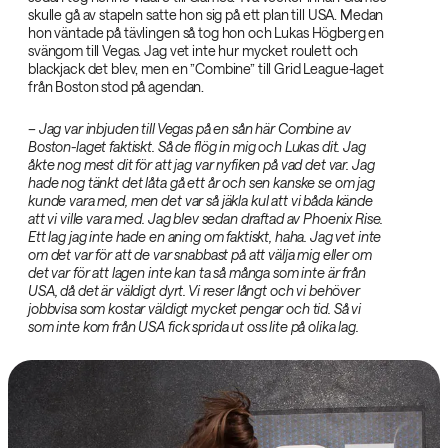
skulle gå av stapeln satte hon sig på ett plan till USA. Medan
hon väntade på tävlingen så tog hon och Lukas Högberg en
svängom till Vegas. Jag vet inte hur mycket roulett och
blackjack det blev, men en ”Combine” till Grid League-laget
från Boston stod på agendan.
– Jag var inbjuden till Vegas på en sån här Combine av
Boston-laget faktiskt. Så de flög in mig och Lukas dit. Jag
åkte nog mest dit för att jag var nyfiken på vad det var. Jag
hade nog tänkt det låta gå ett år och sen kanske se om jag
kunde vara med, men det var så jäkla kul att vi båda kände
att vi ville vara med. Jag blev sedan draftad av Phoenix Rise.
Ett lag jag inte hade en aning om faktiskt, haha. Jag vet inte
om det var för att de var snabbast på att välja mig eller om
det var för att lagen inte kan ta så många som inte är från
USA, då det är väldigt dyrt. Vi reser långt och vi behöver
jobbvisa som kostar väldigt mycket pengar och tid. Så vi
som inte kom från USA fick sprida ut oss lite på olika lag.‌