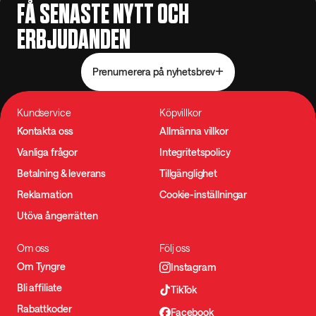
FÅ SENASTE NYTT OCH
ERBJUDANDEN
Prenumerera på nyhetsbrev
Kundservice
Köpvillkor
Kontakta oss
Allmänna villkor
Vanliga frågor
Integritetspolicy
Betalning & leverans
Tillgänglighet
Reklamation
Cookie-inställningar
Utöva ångerrätten
Om oss
Följ oss
Om Tyngre
Instagram
Bli affiliate
TikTok
Rabattkoder
Facebook