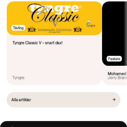
Tävling
Tyngre Classic V – snart dax!
Feature
Mohamed M
Tyngre
Jerry Bran
Alla artiklar