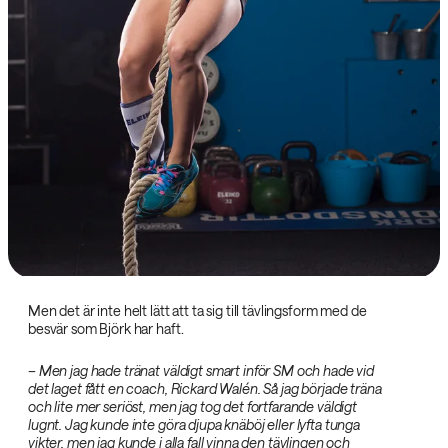
Men det är inte helt lätt att ta sig till tävlingsform med de
besvär som Björk har haft.
– Men jag hade tränat väldigt smart inför SM och hade vid
det laget fått en coach, Rickard Walén. Så jag började träna
och lite mer seriöst, men jag tog det fortfarande väldigt
lugnt. Jag kunde inte göra djupa knäböj eller lyfta tunga
vikter, men jag kunde i alla fall vinna den tävlingen och