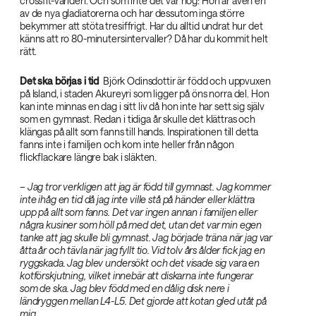
crossfit-världen. Och som inte det var nog: Hon är även en
av de nya gladiatorerna och har dessutom inga större
bekymmer att stöta tresiffrigt. Har du alltid undrat hur det
känns att ro 80-minutersintervaller? Då har du kommit helt
rätt.
Det ska börjas i tid
‌ Björk Odinsdottir är född och uppvuxen
på Island, i staden Akureyri som ligger på öns norra del. Hon
kan inte minnas en dag i sitt liv då hon inte har sett sig själv
som en gymnast. Redan i tidiga år skulle det klättras och
klängas på allt som fanns till hands. Inspirationen till detta
fanns inte i familjen och kom inte heller från någon
flickflackare längre bak i släkten.
– Jag tror verkligen att jag är född till gymnast. Jag kommer
inte ihåg en tid då jag inte ville stå på händer eller klättra
upp på allt som fanns. Det var ingen annan i familjen eller
några kusiner som höll på med det, utan det var min egen
tanke att jag skulle bli gymnast. Jag började träna när jag var
åtta år och tävla när jag fyllt tio. Vid tolv års ålder fick jag en
ryggskada. Jag blev undersökt och det visade sig vara en
kotförskjutning, vilket innebär att diskarna inte fungerar
som de ska. Jag blev född med en dålig disk nere i
ländryggen mellan L4-L5. Det gjorde att kotan gled utåt på
mig.‌