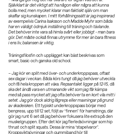
Självklart är det viktigt att ha någon eller några att kunna
bolla med, men mycket klarar man faktiskt själv om man
skaffar sig kunskapen. I mitt förhållningssätt är jag inspirerad
av exempelvis Carina Isaksson och Madde Myhr som båda
har en väldigt ödmjuk inställning till träning och tävlande.
Det behöver inte vara så himla svårt eller jobbigt - man bara
gör. Det måste också finnas utrymme för mer än bara fitness
i ens liv, balansen är viktig.
Träningsfilosfin och upplägget kan bäst beskrivas som
smart, basic och ganska old school.
– Jag kör en split med över- och underkroppspass, oftast
sex dagar i veckan. Båda körs tungt då jag behöver utveckla
och få hela kroppen att växa. Repsantalet ligger på 12-15, då
ska det ändå vara en utmanande vikt som jag får kämpa
med så pass mycket att jag ofta behöver ta en kort vila mitt i
setet. Jag gör dock aldrig lågreps eller maxningar på grund
av skadeisken.
Ett typiskt underkroppspass börjar med
benpress, upp till 12 set, följt av “finnen” för hamstrings, där
gör jag runt 6 set då jag behöver fokusera lite extra på den
muskelgruppen. Efter det kör jag flerledsövningar som hip
thrust och split squats. Dessa är mina “stapelvaror”.
Kroppsviktsövningar och gummiband hör till