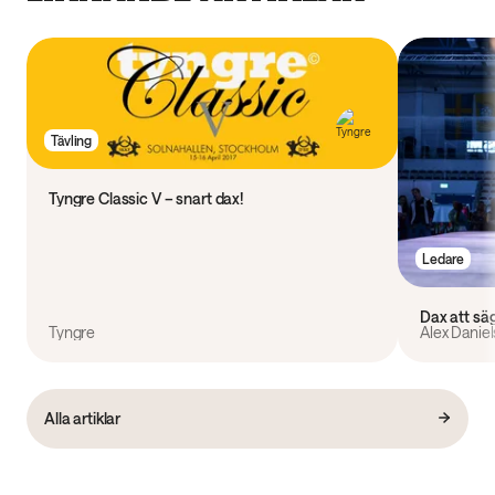
Tävling
Tyngre Classic V – snart dax!
Ledare
Dax att säg
Tyngre
Alex Danie
Alla artiklar