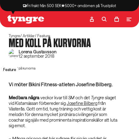
Fri frakt från 500 SEK
5000+ omdömen på Trustpilot
Butik
Recept
Podcast
Artiklar
Tyngre
Artiklar
Feature
MED KOLL PÅ KURVORNA
Lorena Gustavsson
12 september 2018
Feature
Vi möter Bikini Fitness-atleten Josefine Bilberg.
Med bara några
veckor kvar till
SM
och det
Tyngre
slaget
vid
Kistamässan
förbereder sig
Josefine Bilberg
från
Västerås. Gott om tid, tung träning och vettig kost är
melodin för denna mycket jordnära civilingenjör som
coachar sig själv med prominenta inspirationskällor att luta
sig emot.
– Många gör nog det här svårare för sig än vad det är.