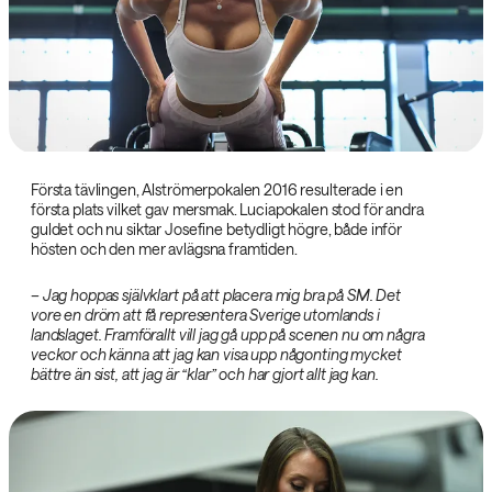
Första tävlingen, Alströmerpokalen 2016 resulterade i en
första plats vilket gav mersmak. Luciapokalen stod för andra
guldet och nu siktar Josefine betydligt högre, både inför
hösten och den mer avlägsna framtiden.
– Jag hoppas självklart på att placera mig bra på SM. Det
vore en dröm att få representera Sverige utomlands i
landslaget. Framförallt vill jag gå upp på scenen nu om några
veckor och känna att jag kan visa upp någonting mycket
bättre än sist, att jag är “klar” och har gjort allt jag kan.