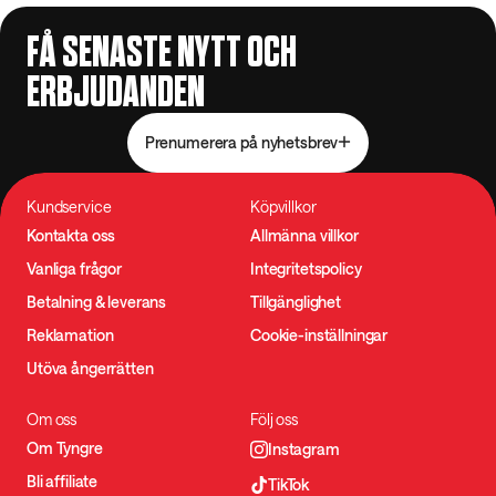
FÅ SENASTE NYTT OCH
ERBJUDANDEN
Prenumerera på nyhetsbrev
Kundservice
Köpvillkor
Kontakta oss
Allmänna villkor
Vanliga frågor
Integritetspolicy
Betalning & leverans
Tillgänglighet
Reklamation
Cookie-inställningar
Utöva ångerrätten
Om oss
Följ oss
Om Tyngre
Instagram
Bli affiliate
TikTok