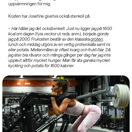
uppvärmningen för mig.
Kosten har Josefine givetvis också stenkoll på
– Här håller jag det också enkelt. Just nu ligger jag på 1600
kcal om dagen
(fyra veckor ut reds. anm.),
började gjorde
jag på 2000. Frukosten består av den klassiska
gröten
,
lunch och middag utgörs av en vettig proteinkälla samt ris
eller potatis. Mellanmålen är oftast kvarg och frukt/bär. Då
jag äter bra råvaror och många gånger per dag har jag inte
upplevt alltför mycket hunger. Man får äta ganska mycket
kyckling och potatis för 1600 kalorier.