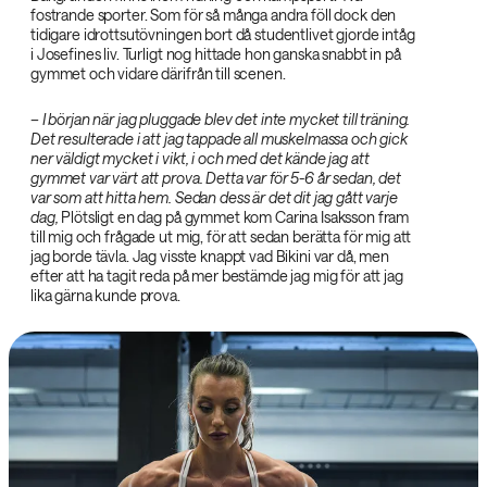
fostrande sporter. Som för så många andra föll dock den
tidigare idrottsutövningen bort då studentlivet gjorde intåg
i Josefines liv. Turligt nog hittade hon ganska snabbt in på
gymmet och vidare därifrån till scenen.
– I början när jag pluggade blev det inte mycket till träning.
Det resulterade i att jag tappade all muskelmassa och gick
ner väldigt mycket i vikt, i och med det kände jag att
gymmet var värt att prova. Detta var för 5-6 år sedan, det
var som att hitta hem. Sedan dess är det dit jag gått varje
dag,
Plötsligt en dag på gymmet kom Carina Isaksson fram
till mig och frågade ut mig, för att sedan berätta för mig att
jag borde tävla. Jag visste knappt vad Bikini var då, men
efter att ha tagit reda på mer bestämde jag mig för att jag
lika gärna kunde prova.