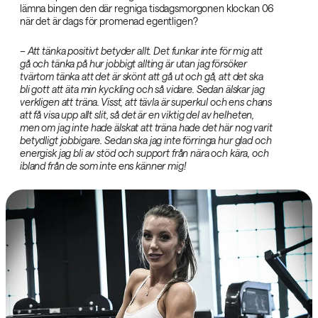
lämna bingen den där regniga tisdagsmorgonen klockan 06
när det är dags för promenad egentligen?
– Att tänka positivt betyder allt. Det funkar inte för mig att
gå och tänka på hur jobbigt allting är utan jag försöker
tvärtom tänka att det är skönt att gå ut och gå, att det ska
bli gott att äta min kyckling och så vidare. Sedan älskar jag
verkligen att träna. Visst, att tävla är superkul och ens chans
att få visa upp allt slit, så det är en viktig del av helheten,
men om jag inte hade älskat att träna hade det här nog varit
betydligt jobbigare. Sedan ska jag inte förringa hur glad och
energisk jag bli av stöd och support från nära och kära, och
ibland från de som inte ens känner mig!