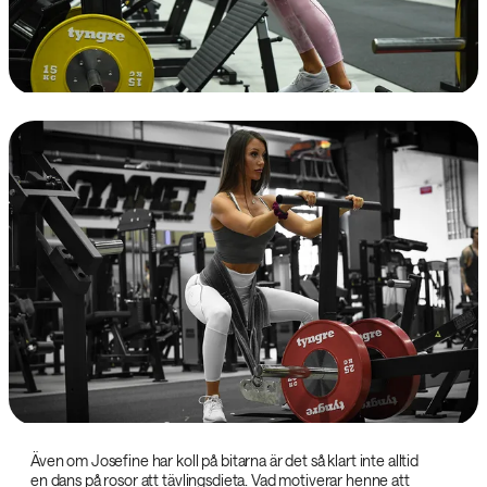
Även om Josefine har koll på bitarna är det så klart inte alltid
en dans på rosor att tävlingsdieta. Vad motiverar henne att