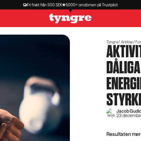
Fri frakt från 500 SEK
5000+ omdömen på Trustpilot
Tyngre
Artiklar
Fo
AKTIVI
DÅLIGA
ENERG
STYRK
Jacob Gudio
23 decembe
Resultaten mer