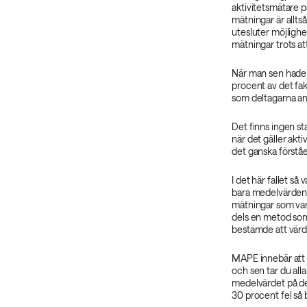
aktivitetsmätare på
mätningar är allts
utesluter möjlighet
mätningar trots at
När man sen hade 
procent av det fa
som deltagarna an
Det finns ingen st
när det gäller akti
det ganska förståel
I det här fallet så 
bara medelvärdena 
mätningar som var
dels en metod som
bestämde att värde
MAPE innebär att d
och sen tar du al
medelvärdet på de
30 procent fel så 