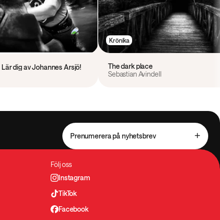
Krönika
The dark place
 – Lär dig av Johannes Årsjö!
Sebastian Avindell
Prenumerera på nyhetsbrev
Följ oss
Instagram
TikTok
Facebook