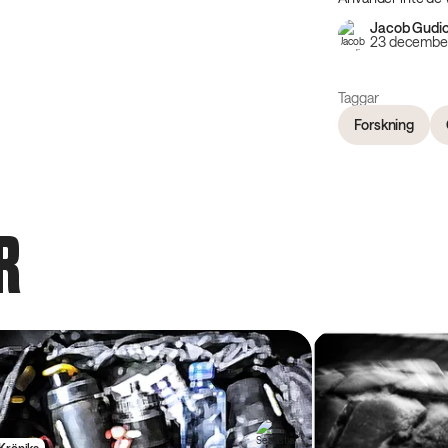
Jacob Gudio
23 decembe
Taggar
Forskning
R