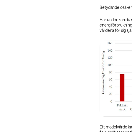
Betydande osäkerh
Här under kan du 
energiförbrukning
värdena för sig själ
Ett medelvärde kan