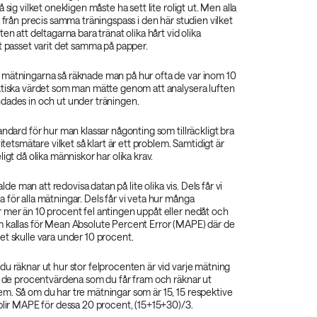
 sig vilket onekligen måste ha sett lite roligt ut. Men alla
å från precis samma träningspass i den här studien vilket
en att deltagarna bara tränat olika hårt vid olika
t passet varit det samma på papper.
mätningarna så räknade man på hur ofta de var inom 10
ktiska värdet som man mätte genom att analysera luften
dades in och ut under träningen.
andard för hur man klassar någonting som tillräckligt bra
vitetsmätare vilket så klart är ett problem. Samtidigt är
igt då olika människor har olika krav.
valde man att redovisa datan på lite olika vis. Dels får vi
för alla mätningar. Dels får vi veta hur många
 mer än 10 procent fel antingen uppåt eller nedåt och
 kallas för Mean Absolute Percent Error (MAPE) där de
t skulle vara under 10 procent.
u räknar ut hur stor felprocenten är vid varje mätning
la de procentvärdena som du får fram och räknar ut
m. Så om du har tre mätningar som är 15, 15 respektive
blir MAPE för dessa 20 procent, (15+15+30)/3.