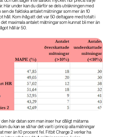
t och det säger inte särskilt mycket hur precis varje
är. Här under kan du därför se dels uträkningen med
 sen de faktiska antalet mätningar som mer än 10
ot håll. Kom ihåg att det var 50 deltagare med totalt i
å det maximala antalet mätningar som kunnat bli mer än
ågot håll är 50.
r den här datan som man inser hur dåligt mätarna
Som du kan se så har det varit i princip alla mätningar
at mer än 10 procent fel. Fitbit Charge 2 verkar ha