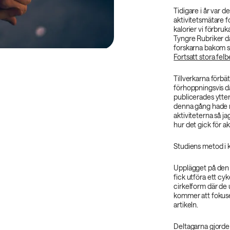
Tidigare i år var d
aktivitetsmätare f
kalorier vi förbruk
Tyngre Rubriker d
forskarna bakom s
Fortsatt stora fel
Tillverkarna förbä
förhoppningsvis d
publicerades ytte
denna gång hade m
aktiviteterna så ja
hur det gick för a
Studiens metod i 
Upplägget på den 
fick utföra ett cy
cirkelform där de 
kommer att fokuser
artikeln.
Deltagarna gjorde 