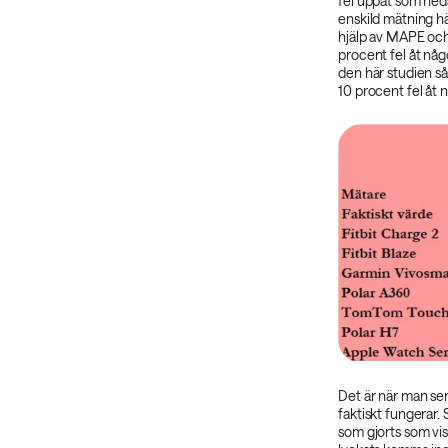
fel uppåt som nedå
enskild mätning h
hjälp av MAPE och
procent fel åt någ
den här studien s
10 procent fel åt n
Det är när man se
faktiskt fungerar. 
som gjorts som vis