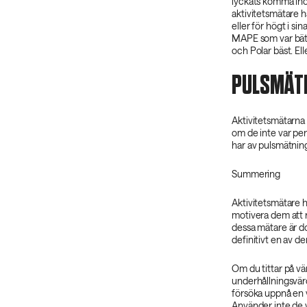
lyckats komma ino
aktivitetsmätare h
eller för högt i s
MAPE som var bätt
och Polar bäst. Ell
PULSMÄTN
Aktivitetsmätarna 
om de inte var per
har av pulsmätning
Summering
Aktivitetsmätare h
motivera dem att r
dessa mätare är do
definitivt en av d
Om du tittar på vä
underhållningsvärd
försöka uppnå en v
Använder inte de vä