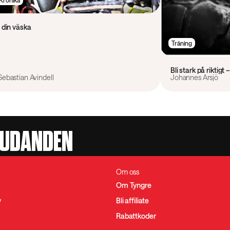
Krönika
I din väska
Träning
Bli stark på riktigt
Sebastian Avindell
Johannes Årsjö
JUDANDEN
Om oss
Om Tyngre
y
Bli affiliate
Rabattkoder