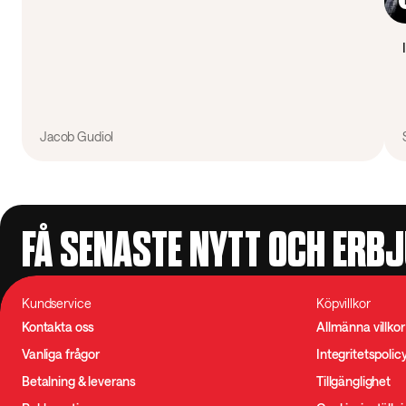
Jacob Gudiol
FÅ SENASTE NYTT OCH ERB
Kundservice
Köpvillkor
Kontakta oss
Allmänna villkor
Vanliga frågor
Integritetspolic
Betalning & leverans
Tillgänglighet