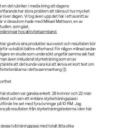
et en del rubriker i media kring att dagens
ortfarande har stora problem att räkna ut hur mycket
ar över dagen. Vi tog även upp det här i ett avsnitt av
är vi dessutom hade med Mikael Mattsson, en av
tudien, som gäst,
beräkningar hos aktivitetsarmband.
ttrar givetvis sina produkter succesivt och resultaten bör
ärför också bli bättre efterhand. För någon månad sedan
rligare en studie som undersökt ungefär samma sak fast
an även inkluderat styrketräning som en av
g tänkte att det kunde vara kul att skriva en kort text om
ktivitetsmätarna i detta sammanhang (
1
).
korthet
här studien var ganska enkelt. 28 kvinnor och 22 män
keltest och sen ett enklare styrketräningspass i
utförde tre set med fyra övningar på 10 RM. Jag
a på resultaten från styrketräningstesterna i den här
dessa två träningspass med totalt åtta olika