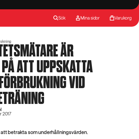
Sök
Mina sidor
Varukorg
rskning
TETSMÄTARE ÄR
 PÅ ATT UPPSKATTA
IFÖRBRUKNING VID
ETRÄNING
l
r 2017
 att betrakta som underhållningsvärden.