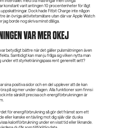
m intervallet med två mätningar men övriga
ar konstant varit antingen 10 procentenheter för lågt
ina uppskattningar. Dock hade Fitbit Charge inte någon
re än övriga aktivitetsmätare utan där var Apple Watch
er jag borde nog skriva minst dåliga.
INGEN VAR MER OKEJ
var betydligt bättre när det gäller pulsmätningen även
fekta. Samtidigt kan man ju fråga sig vilken nytta man
 under ett styrketräningspass rent generellt sett?
ar sina positiva sidor och en del upplever att de kan
öra på sig mer under dagen. Alla funktioner som finns i
ck inte särskilt precisa och energiförbrukningen är
em.
rdet för energiförbrukning så gör det främst som ett
e eller kanske en tävling mot dig själv där du ska
issa kaloriförbrukning under en visst tid eller liknande.
rdena du får som tillförlitlig data.