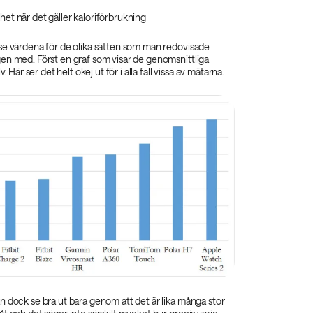
et när det gäller kaloriförbrukning
se värdena för de olika sätten som man redovisade
en med. Först en graf som visar de genomsnittliga
v. Här ser det helt okej ut för i alla fall vissa av mätarna.
 dock se bra ut bara genom att det är lika många stor