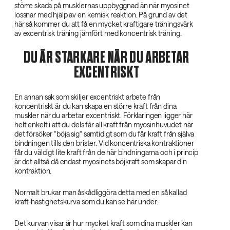
större skada på musklernas uppbyggnad än när myosinet
lossnar med hjälp av en kemisk reaktion. På grund av det
här så kommer du att få en mycket kraftigare träningsvärk
av excentrisk träning jämfört med koncentrisk träning.
DU ÄR STARKARE NÄR DU ARBETAR
EXCENTRISKT
En annan sak som skiljer excentriskt arbete från
koncentriskt är du kan skapa en större kraft från dina
muskler när du arbetar excentriskt. Förklaringen ligger här
helt enkelt i att du dels får all kraft från myosinhuvudet när
det försöker ”böja sig” samtidigt som du får kraft från själva
bindningen tills den brister. Vid koncentriska kontraktioner
får du väldigt lite kraft från de här bindningarna och i princip
är det alltså då endast myosinets böjkraft som skapar din
kontraktion.
Normalt brukar man åskådliggöra detta med en så kallad
kraft-hastighetskurva som du kan se här under.
Det kurvan visar är hur mycket kraft som dina muskler kan