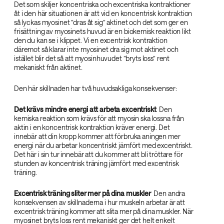
Det som skiljer koncentriska och excentriska kontraktioner
åt i den här situationen är att vid en koncentrisk kontraktion
så lyckas myosinet ”dras åt sig” aktinet och det som ger en
frisättning av myosinets huvud är en biokemisk reaktion likt
den du kan se i klippet. Vi en excentrisk kontraktion
däremot så klarar inte myosinet dra sig mot aktinet och
istället blir det så att myosinhuvudet ”bryts loss” rent
mekaniskt från aktinet.
Den här skillnaden har två huvudsakliga konsekvenser:
Det krävs mindre energi att arbeta excentriskt
‌ Den
kemiska reaktion som krävs för att myosin ska lossna från
aktin i en koncentrisk kontraktion kräver energi. Det
innebär att din kropp kommer att förbruka aningen mer
energi när du arbetar koncentriskt jämfört med excentriskt.
Det här i sin tur innebär att du kommer att bli tröttare för
stunden av koncentrisk träning jämfört med excentrisk
träning.
Excentrisk träning sliter mer på dina muskler
‌ Den andra
konsekvensen av skillnaderna i hur muskeln arbetar är att
excentrisk träning kommer att slita mer på dina muskler. När
myosinet bryts loss rent mekaniskt ger det helt enkelt