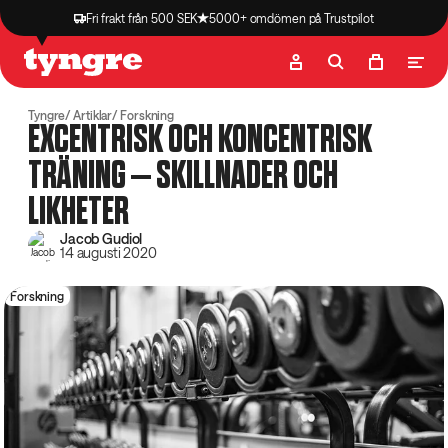
Fri frakt från 500 SEK
5000+ omdömen på Trustpilot
Butik
Recept
Podcast
Artiklar
Tyngre
Artiklar
Forskning
EXCENTRISK OCH KONCENTRISK
TRÄNING – SKILLNADER OCH
LIKHETER
Jacob Gudiol
14 augusti 2020
Forskning