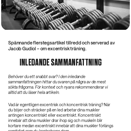
Spännande flerstegsartikel tillredd och serverad av
Jacob Gudiol – om excentrisk träning.
INLEDANDE SAMMANFATTNING
Behöver du ett snabbt svar? I den inledande
sammanfattningen hittar du svaren på några av de mest
sökta frågorna. För kontext och nyans rekommenderar vi
alltid att du läser hela artikeln.
Vad är egentligen excentrisk och koncentrisk träning? När
du böjer och sträcker på en led arbetar dina muskler
antingen koncentriskt eller excentriskt. Koncentriskt
innebär att dina muskler drar ihop sig och muskeln blir
kortare medan excentriskt innebär att dina muskler förlängs
samtidigt som du kontraherar dem.