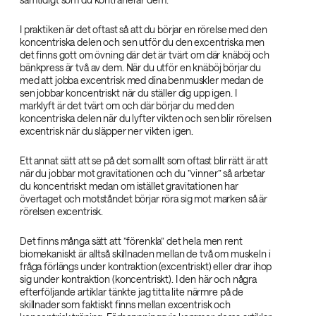
I praktiken är det oftast så att du börjar en rörelse med den
koncentriska delen och sen utför du den excentriska men
det finns gott om övning där det är tvärt om där knäböj och
bänkpress är två av dem. När du utför en knäböj börjar du
med att jobba excentrisk med dina benmuskler medan de
sen jobbar koncentriskt när du ställer dig upp igen. I
marklyft är det tvärt om och där börjar du med den
koncentriska delen när du lyfter vikten och sen blir rörelsen
excentrisk när du släpper ner vikten igen.
Ett annat sätt att se på det som allt som oftast blir rätt är att
när du jobbar mot gravitationen och du ”vinner” så arbetar
du koncentriskt medan om istället gravitationen har
övertaget och motståndet börjar röra sig mot marken så är
rörelsen excentrisk.
Det finns många sätt att ”förenkla” det hela men rent
biomekaniskt är alltså skillnaden mellan de två om muskeln i
fråga förlängs under kontraktion (excentriskt) eller drar ihop
sig under kontraktion (koncentriskt). I den här och några
efterföljande artiklar tänkte jag titta lite närmre på de
skillnader som faktiskt finns mellan excentrisk och