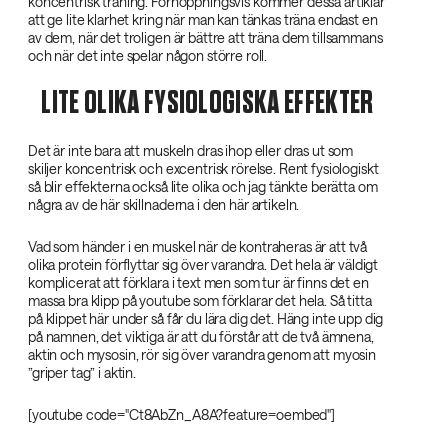
koncentrisk träning. Förhoppningsvis kommer dessa artiklar
att ge lite klarhet kring när man kan tänkas träna endast en
av dem, när det troligen är bättre att träna dem tillsammans
och när det inte spelar någon större roll.
LITE OLIKA FYSIOLOGISKA EFFEKTER
Det är inte bara att muskeln dras ihop eller dras ut som
skiljer koncentrisk och excentrisk rörelse. Rent fysiologiskt
så blir effekterna också lite olika och jag tänkte berätta om
några av de här skillnaderna i den här artikeln.
Vad som händer i en muskel när de kontraheras är att två
olika protein förflyttar sig över varandra. Det hela är väldigt
komplicerat att förklara i text men som tur är finns det en
massa bra klipp på youtube som förklarar det hela. Så titta
på klippet här under så får du lära dig det. Häng inte upp dig
på namnen, det viktiga är att du förstår att de två ämnena,
aktin och mysosin, rör sig över varandra genom att myosin
”griper tag” i aktin.
[youtube code="Ct8AbZn_A8A?feature=oembed"]