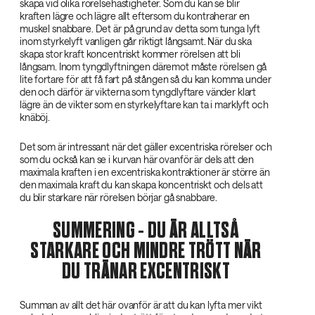
skapa vid olika rörelsehastigheter. Som du kan se blir
kraften lägre och lägre allt eftersom du kontraherar en
muskel snabbare. Det är på grund av detta som tunga lyft
inom styrkelyft vanligen går riktigt långsamt. När du ska
skapa stor kraft koncentriskt kommer rörelsen att bli
långsam. Inom tyngdlyftningen däremot måste rörelsen gå
lite fortare för att få fart på stången så du kan komma under
den och därför är vikterna som tyngdlyftare vänder klart
lägre än de vikter som en styrkelyftare kan ta i marklyft och
knäböj.
Det som är intressant när det gäller excentriska rörelser och
som du också kan se i kurvan här ovanför är dels att den
maximala kraften i en excentriska kontraktioner är större än
den maximala kraft du kan skapa koncentriskt och dels att
du blir starkare när rörelsen börjar gå snabbare.
SUMMERING - DU ÄR ALLTSÅ
STARKARE OCH MINDRE TRÖTT NÄR
DU TRÄNAR EXCENTRISKT
Summan av allt det här ovanför är att du kan lyfta mer vikt