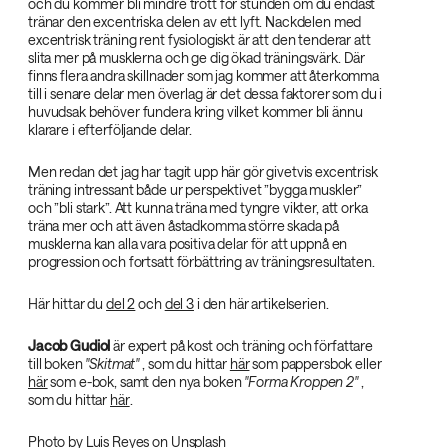
och du kommer bli mindre trött för stunden om du endast
tränar den excentriska delen av ett lyft. Nackdelen med
excentrisk träning rent fysiologiskt är att den tenderar att
slita mer på musklerna och ge dig ökad träningsvärk. Där
finns flera andra skillnader som jag kommer att återkomma
till i senare delar men överlag är det dessa faktorer som du i
huvudsak behöver fundera kring vilket kommer bli ännu
klarare i efterföljande delar.
Men redan det jag har tagit upp här gör givetvis excentrisk
träning intressant både ur perspektivet ”bygga muskler”
och ”bli stark”. Att kunna träna med tyngre vikter, att orka
träna mer och att även åstadkomma större skada på
musklerna kan alla vara positiva delar för att uppnå en
progression och fortsatt förbättring av träningsresultaten.
Här hittar du
del 2
och
del 3
i den här artikelserien.
Jacob Gudiol‌
är expert på kost och träning och författare
till boken
"Skitmat"‌
, som du hittar
här
som pappersbok eller
här
som e-bok, samt den nya boken
"Forma Kroppen 2"‌
,
som du hittar
här
.
Photo by
Luis Reyes
on
Unsplash