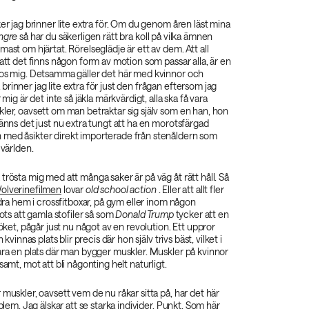
ker jag brinner lite extra för. Om du genom åren läst mina
ngre‌
så har du säkerligen rätt bra koll på vilka ämnen
mast om hjärtat. Rörelseglädje är ett av dem. Att all
 att det finns någon form av motion som passar alla, är en
hos mig. Detsamma gäller det här med kvinnor och
rinner jag lite extra för just den frågan eftersom jag
 mig är det inte så jäkla märkvärdigt, alla ska få vara
ler, oavsett om man betraktar sig själv som en han, hon
känns det just nu extra tungt att ha en morotsfärgad
med åsikter direkt importerade från stenåldern som
 världen.
trösta mig med att många saker är på väg åt rätt håll. Så
olverinefilmen
lovar
old school action‌
. Eller att allt fler
andra hem i crossfitboxar, på gym eller inom någon
rots att gamla stofiler så som
Donald Trump‌
tycker att en
köket, pågår just nu något av en revolution. Ett uppror
n kvinnas plats blir precis där hon själv trivs bäst, vilket i
ara en plats där man bygger muskler. Muskler på kvinnor
samt, mot att bli någonting helt naturligt.
 muskler, oavsett vem de nu råkar sitta på, har det här
oblem. Jag älskar att se starka individer. Punkt. Som här