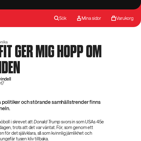
Sök
Mina sidor
Varukorg
önika
IT GER MIG HOPP OM
IDEN
indell
017
a politiker och störande samhällstrender finns
nneln.
öboll i skrevet att
Donald Trump‌
svors in som USAs 45e
agen, trots att det var väntat. För, som genom ett
n för det självklara, så som kvinnlig jämlikhet och
ngefär tusen kliv tillbaka.