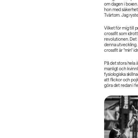
om dagen i boxen. 
hon med säkerhet v
Tvärtom. Jag ryste
Vilket för mig til
crossfit som idrot
revolutionen. Det 
denna utveckling.
crossfit är "min" id
På det stora hela ä
manligt och kvinnli
fysiologiska skilln
att flickor och po
göra det redan i f