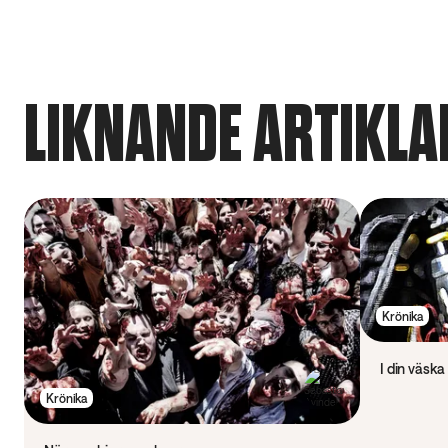
LIKNANDE ARTIKLA
Krönika
I din väska
Krönika