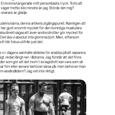
En kvinna tangerade mitt personbästa i ryck. Trots att
äger trettio kilo mindre än jag. Störde det mig?
 snarare av glädje.
l pudelns kärna, denna artikels utgångspunkt. Nämligen att
t har gjort enormt mycket för den kvinnliga muskulära
ska direkt sägas att även andra idrotter gör mycket för
 Det ska vi absolut inte glömma bort. Men, eftersom
rott blir fokus utifrån just det.
r vi i dagens samhälle alldeles för snabba på att separera
gt, redan långt ner i åldrarna. Jag förstår att det finns
ader som gör att det inom t ex lagidrott kan vara som så
jkar förr eller senare behöver säras på, men behöver man
em-sexårsåldern? Jag vet inte riktigt.