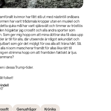
framförallt kvinnor har fått stå ut med nästintill onåbara
normen har varit trådsmala kroppar utan en muskel och
detta sjuka mål har varit självsvält och timmar av tröstlös
lden högaktar jag crossfit och alla andra sporter som
. Som ger mig hopp om att mina döttrar ska få växa upp
ler är till för alla, där utseende är något sekundärt och
utbart som gör det möjligt för oss alla att träna hårt. Så.
alla ni som marscherar framåt för allas lika rätt till
ig en strimma hopp om att framtiden faktiskt är ljus.
lesammans?
en i dessa Trump-tider.
åt folket!
indell
017
ossfit
Genusfrågor
Krönika