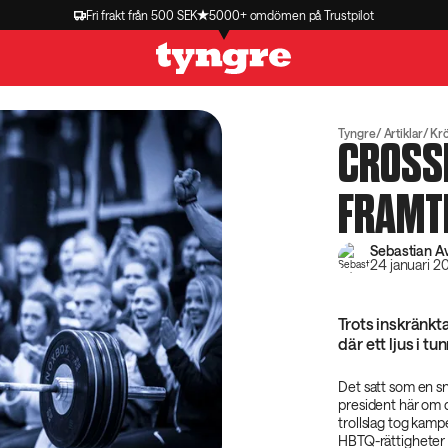
Fri frakt från 500 SEK
5000+ omdömen på Trustpilot
Tyngre
Artiklar
Kr
CROSSF
FRAMT
Sebastian Av
24 januari 2
Trots inskränkt
där ett ljus i tu
Det satt som en sn
president här om d
trollslag tog kampe
HBTQ-rättigheter u