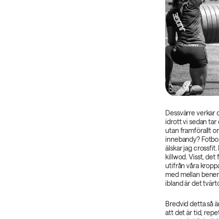
Dessvärre verkar 
idrott vi sedan tar
utan framförallt o
innebandy? Fotbol
älskar jag crossfit.
killwod. Visst, det
utifrån våra kroppa
med mellan benen 
ibland är det tvärt
Bredvid detta så är
att det är tid, rep