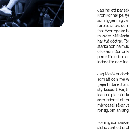
Jag har ett par sa
krönikor här på
Ty
som ligger mig var
rörelse är bra och
fast övertygelse 
muskler. Måhända b
har två döttrar. För
starka och ha musk
eller hen. Därför 
perukförsedd man 
ledare för den fria
Jag försöker dock 
som att den nya
W
tjejer hittar ett 
styrkesport. För, t
kvinnas plats är i 
som leder till att e
många fall råkar v
rör sig, om än lång
För mig som älskar
aldrig varit ett pr