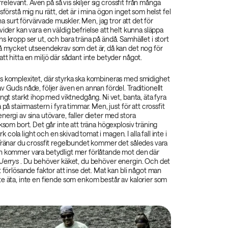
irrelevant. Även på så vis skiljer sig crossfit från många
sförstå mig nu rätt, det är i mina ögon inget som helst fel
sina surt förvärvade muskler. Men, jag tror att det för
vider kan vara en väldig befrielse att helt kunna släppa
s kropp ser ut, och bara träna på ändå. Samhället i stort
så mycket utseendekrav som det är, då kan det nog för
tt hitta en miljö där sådant inte betyder något.
s komplexitet, där styrka ska kombineras med smidighet
v Guds nåde, följer även en annan fördel. Traditionellt
ängt starkt ihop med viktnedgång. Ni vet, banta, äta fyra
 på stairmastern i fyra timmar. Men, just för att crossfit
nergi av sina utövare, faller dieter med stora
iksom bort. Det går inte att träna högexplosiv träning
ola light och en skivad tomat i magen. I alla fall inte i
 Tränar du crossfit regelbundet kommer det således vara
n kommer vara betydligt mer förlåtande mot den där
Jerrys‌
. Du behöver käket, du behöver energin. Och det
t förlösande faktor att inse det. Mat kan bli något man
e äta, inte en fiende som enkom består av kalorier som