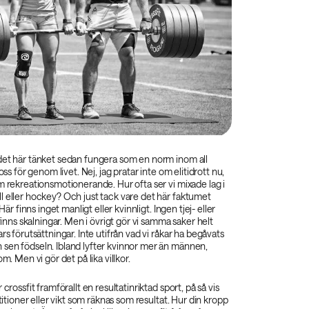
det här tänket sedan fungera som en norm inom all
 oss för genom livet. Nej, jag pratar inte om elitidrott nu,
m rekreationsmotionerande. Hur ofta ser vi mixade lag i
l eller hockey? Och just tack vare det här faktumet
 Här finns inget manligt eller kvinnligt. Ingen tjej- eller
 finns skalningar. Men i övrigt gör vi samma saker helt
rs förutsättningar. Inte utifrån vad vi råkar ha begåvats
sen födseln. Ibland lyfter kvinnor mer än männen,
om. Men vi gör det på lika villkor.
 crossfit framförallt en resultatinriktad sport, på så vis
etitioner eller vikt som räknas som resultat. Hur din kropp