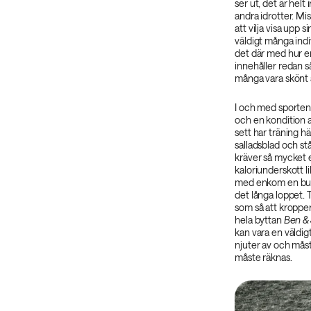
ser ut, det är helt 
andra idrotter. Mis
att vilja visa upp 
väldigt många indi
det där med hur en
innehåller redan 
många vara skönt a
I och med sporten
och en kondition a
sett har träning h
salladsblad och stå
kräver så mycket e
kaloriunderskott l
med enkom en burk c
det långa loppet.
som så att kroppe
hela byttan
Ben & 
kan vara en väldig
njuter av och måst
måste räknas.