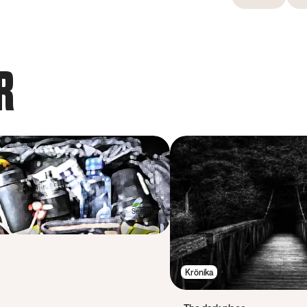
R
Krönika