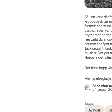
Så. I en värld där 
kroppsideal, där 
formeln för att nå 
cardio... i den vär
bryter mot normen
i en värld där musk
där mat är något nj
Tack crossfit. Tack 
muskler. Det ger m
Hörde ni det, al
Det finns hopp. Äv
Mer rörelseglädje 
Sebastian Av
24 januari 2
Taggar
Avindell
Cr