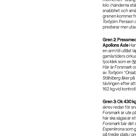
kilo i händerna stä
snabbhet och smär
grenen kommer fr
Torbjörn Persson
o
presterar mer utav
Gren 2: Pressmedl
Apollons Axle
Han
en arm till utlåst l
gamla tiders cirku
tjocklek som en
N
Här är
Forsmark
os
av
Torbjörn “Orsa
Ståhlberg
åker på 
tävlingen efter at
162 kg vid kontroll
Gren 3: Ok 430 k
skrev redan för sn
Forsmark
är ute p
här ska sägas är 
Forsmark
bär det 
Espenkrona
som gö
på tredje plats i 