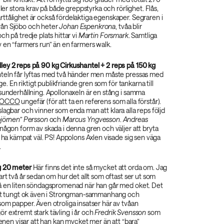
ller stora krav på både greppstyrka och rörlighet. Flås,
ttålighet är också fördelaktiga egenskaper. Segraren i
ån Sjöbo och heter
Johan Espenkrona
, tvåa blir
ch på tredje plats hittar vi
Martin Forsmark
. Samtliga
 en “farmers run” än en farmers walk.
ey 2 reps på 90 kg Cirkushantel + 2 reps på 150 kg
teln får lyftas med två händer men måste pressas med
äge. En riktigt publikfriande gren som för tankarna till
sunderhållning. Apollonaxeln är en stång i samma
OCCO
ungefär (för att ta en referens som alla förstår).
lagbar och vinner som enda man att klara alla reps följd
björnen” Persson
och
Marcus Yngvesson
.
Andreas
någon form av skada i denna gren och väljer att bryta
t ha kämpat väl. PS! Appolons Axlen visade sig sen väga
.
g 20 meter
Här finns det inte så mycket att orda om. Jag
art två år sedan om hur det allt som oftast ser ut som
å en liten söndagspromenad när han går med oket. Det
ett tungt ok även i Strongman-sammanhang och
som papper. Även otroliga insatser här av tvåan
r extremt stark tävling i år och
Fredrik Svensson
som
grenen visar att han kan mycket mer än att “bara”