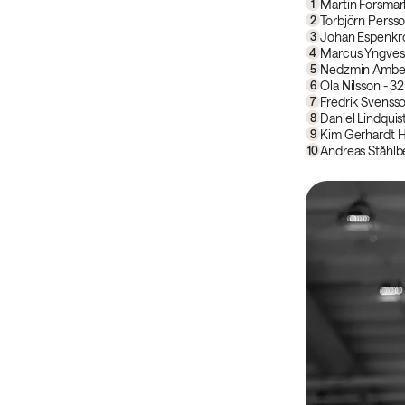
Martin Forsmark
1
Torbjörn Persso
2
Johan Espenkro
3
Marcus Yngvess
4
Nedzmin Ambes
5
Ola Nilsson - 32
6
Fredrik Svensso
7
Daniel Lindquist
8
Kim Gerhardt H
9
Andreas Ståhlbe
10