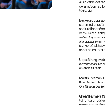
Årsjö valde det r
de sina. Som sig 
tänka sig.
Beskedet öppnade 
start med ungefär 
spekulationer öpp
vem? Fältet i år m
Johan Espenkron
alla tippats som m
styrkor påtalats a
annat än en total 
Uppställning av st
Kistamässan
. I s
anlände till start:
Martin Forsmark F
Kim Gerhard Nedz
Ola Nilsson Daniel
Gren 1 Farmers 1
tufft. Tag en väska 
momentet “sväng” bl