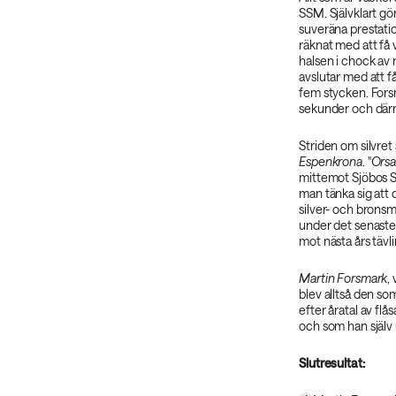
SSM. Självklart gö
suveräna prestatio
räknat med att få
halsen i chock av
avslutar med att få
fem stycken. Fors
sekunder och därm
Striden om silvret
Espenkrona
. "
Orsa
mittemot Sjöbos S
man tänka sig att 
silver- och bronsm
under det senaste 
mot nästa års täv
Martin Forsmark
,
blev alltså den som 
efter åratal av fl
och som han själv 
Slutresultat: