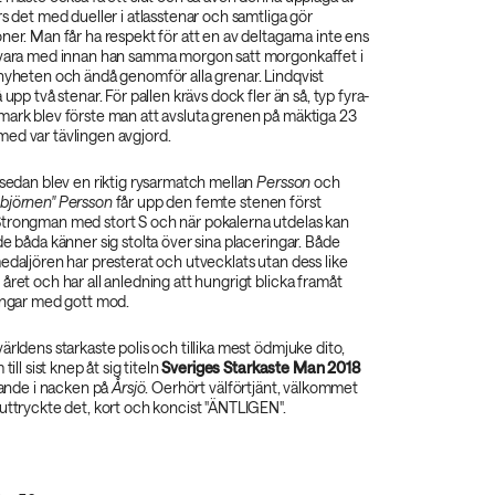
rs det med dueller i atlasstenar och samtliga gör
ner. Man får ha respekt för att en av deltagarna inte ens
 vara med innan han samma morgon satt morgonkaffet i
 nyheten och ändå genomför alla grenar. Lindqvist
 upp två stenar. För pallen krävs dock fler än så, typ fyra-
mark blev förste man att avsluta grenen på mäktiga 23
ed var tävlingen avgjord.
 sedan blev en riktig rysarmatch mellan
Persson
och
björnen" Persson
får upp den femte stenen först
trongman med stort S och när pokalerna utdelas kan
de båda känner sig stolta över sina placeringar. Både
edaljören har presterat och utvecklats utan dess like
året och har all anledning att hungrigt blicka framåt
lingar med gott mod.
 världens starkaste polis och tillika mest ödmjuke dito,
till sist knep åt sig titeln
Sveriges Starkaste Man 2018
åsande i nacken på
Årsjö
. Oerhört välförtjänt, välkommet
uttryckte det, kort och koncist "ÄNTLIGEN".