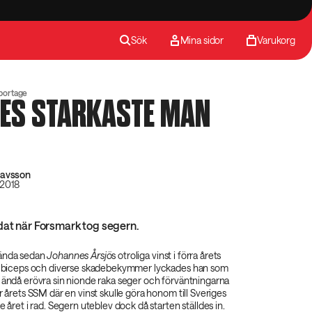
Sök
Mina sidor
Varukorg
portage
GES STARKASTE MAN
tavsson
2018
dat när Forsmark tog segern.
ända sedan
Johannes Årsjö
s otroliga vinst i förra årets
en biceps och diverse skadebekymmer lyckades han som
r ändå erövra sin nionde raka seger och förväntningarna
ör årets SSM där en vinst skulle göra honom till Sveriges
e året i rad. Segern uteblev dock då starten ställdes in.