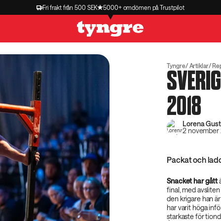
Fri frakt från 500 SEK
5000+ omdömen på Trustpilot
Tyngre
Artiklar
Re
SVERI
2018
Lorena Gus
2 november 
Packat och lad
Snacket har gått
final, med avslit
den krigare han ä
har varit höga inf
starkaste för tiond