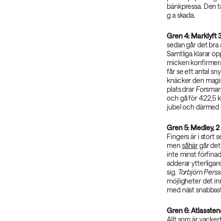
bänkpressa. Den 
g a skada.
Gren 4: Marklyft 
sedan går det bra a
Samtliga klarar 
micken konfirmerat a
får se ett antal s
knäcker den magisk
plats drar
Forsmar
och gå för 422,5 ki
jubel och därmed h
Gren 5: Medley, 2
Fingers är i stort 
men
såhär
går det 
inte minst förfina
adderar ytterligare
sig.
Torbjörn Pers
möjligheter det i
med näst snabbast
Gren 6: Atlassten
Allt som är vacker