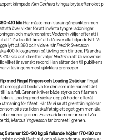
tappert kämpade
Kim Gerhard
tvingas bryta efter oket p
360-410 kilo
Här måste man klara ingångsvikten men
tt stå över vikter för att invänta tyngre laddningar.
öppningen och markmonstret
Nedzmin
väljer efter att i
tt “it’s deadlift time” att stå över alla följande lyft. Vi
nygga lyft på 380 och vidare när
Fredrik Svensson
a 400-kilosgränsen på tävling och blir trea. På andra
k
410 kilo och därefter väljer
Nedzmin
att bli showman
lo vilket är svenskt rekord. Han sätter den till publikens
ar vi tävlingens mest självklara grenseger
 flip med Fingal Fingers och Loading 2 säckar
Fingal
sett omöjligt att beskriva för den som inte har sett det
till i alla fall. Grenen kräver både styrka och flås men
d teknik. Loading med säckar upp på höjder efteråt
 utmaning för flåset. Här får vi se att grenträning lönar
son
som på sista tiden skaffat sig ett eget gym men alla
nnebär vinner grenen.
Forsmark
kommer in som tvåa
e tid,
Marcus Yngvesson
tar bronset i grenen.
ar, 5 stenar 120-190 kg på fallande höjder 170-130 cm
t måste också få ett slut och så även denna upplaga av