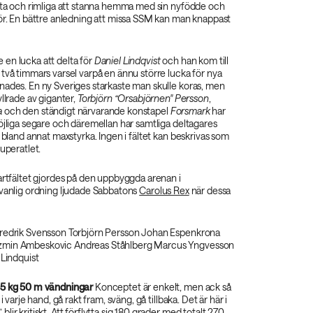
ätta och rimliga att stanna hemma med sin nyfödde och
bör. En bättre anledning att missa SSM kan man knappast
en lucka att delta för
Daniel Lindqvist
och han kom till
två timmars varsel varpå en ännu större lucka för nya
nades. En ny Sveriges starkaste man skulle koras, men
yllrade av giganter,
Torbjörn “Orsabjörnen" Persson
,
a
och den ständigt närvarande konstapel
Forsmark
har
öjliga segare och däremellan har samtliga deltagares
v bland annat maxstyrka. Ingen i fältet kan beskrivas som
superatlet.
artfältet gjordes på den uppbyggda arenan i
edvanlig ordning ljudade Sabbatons
Carolus Rex
när dessa
redrik Svensson Torbjörn Persson Johan Espenkrona
min Ambeskovic Andreas Ståhlberg Marcus Yngvesson
 Lindquist
35 kg 50 m vändningar
Konceptet är enkelt, men ack så
i varje hand, gå rakt fram, sväng, gå tillbaka. Det är här i
ir kritiskt. Att förflytta sig 180 grader med totalt 270