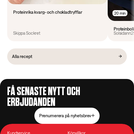
Proteinrika kvarg- och chokladtryfflar
20 min
Proteinbol
Skippa Sockret
Solsidann2
Alla recept
FÅ SENASTE NYTT OCH
ERBJUDANDEN
Prenumerera på nyhetsbrev
Kundservice
Köpvillkor