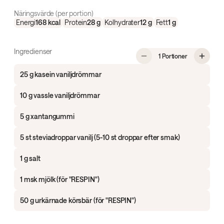
Näringsvärde (per portion)
Energi
168
kcal
Protein
28
g
Kolhydrater
12
g
Fett
1
g
Ingredienser
, Proteinrik k
1 Portioner
25 g kasein vaniljdrömmar
10 g vassle vaniljdrömmar
5 g xantangummi
5 st steviadroppar vanilj (5-10 st droppar efter smak)
1 g salt
1 msk mjölk (för "RESPIN")
50 g urkärnade körsbär (för "RESPIN")