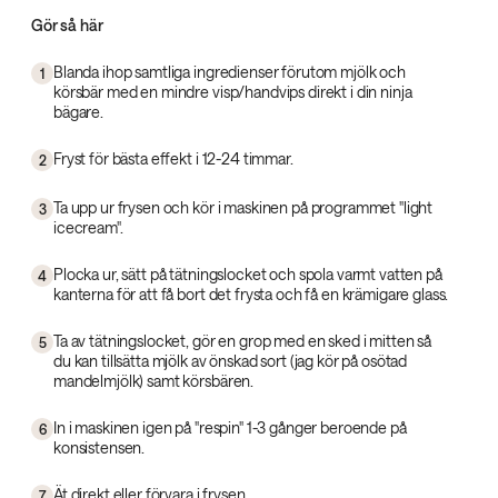
Gör så här
Blanda ihop samtliga ingredienser förutom mjölk och
1
körsbär med en mindre visp/handvips direkt i din ninja
bägare.
Fryst för bästa effekt i 12-24 timmar.
2
Ta upp ur frysen och kör i maskinen på programmet "light
3
icecream".
Plocka ur, sätt på tätningslocket och spola varmt vatten på
4
kanterna för att få bort det frysta och få en krämigare glass.
Ta av tätningslocket, gör en grop med en sked i mitten så
5
du kan tillsätta mjölk av önskad sort (jag kör på osötad
mandelmjölk) samt körsbären.
In i maskinen igen på "respin" 1-3 gånger beroende på
6
konsistensen.
Ät direkt eller förvara i frysen.
7