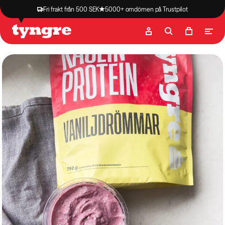
Fri frakt från 500 SEK
5000+ omdömen på Trustpilot
Butik
Recept
Podcast
Artiklar