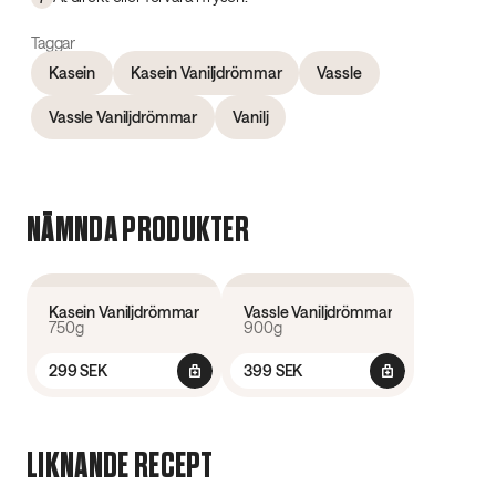
Taggar
Kasein
Kasein Vaniljdrömmar
Vassle
Vassle Vaniljdrömmar
Vanilj
NÄMNDA PRODUKTER
4.6
(
239
)
4.5
(
233
)
Kasein Vaniljdrömmar
Vassle Vaniljdrömmar
750g
900g
299 SEK
399 SEK
LIKNANDE RECEPT