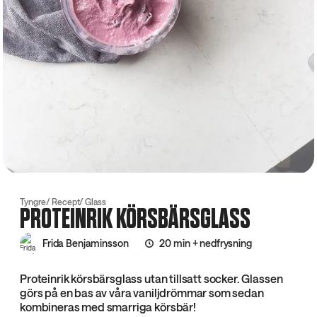
Tyngre
Recept
Glass
PROTEINRIK KÖRSBÄRSGLASS
Frida Benjaminsson
20 min + nedfrysning
Proteinrik körsbärsglass utan tillsatt socker. Glassen
görs på en bas av våra vaniljdrömmar som sedan
kombineras med smarriga körsbär!