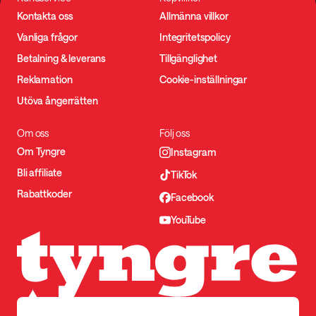
Kontakta oss
Allmänna villkor
Vanliga frågor
Integritetspolicy
Betalning & leverans
Tillgänglighet
Reklamation
Cookie-inställningar
Utöva ångerrätten
Om oss
Följ oss
Om Tyngre
Instagram
Bli affiliate
TikTok
Rabattkoder
Facebook
YouTube