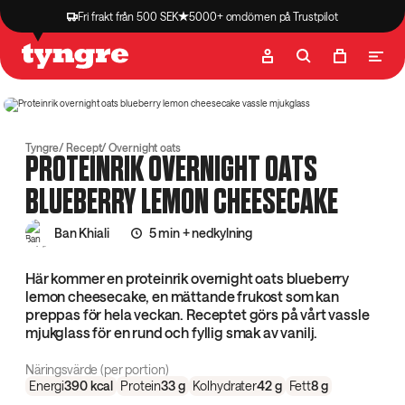
Fri frakt från 500 SEK
5000+ omdömen på Trustpilot
Butik
Recept
Podcast
Artiklar
Tyngre
Recept
Overnight oats
PROTEINRIK OVERNIGHT OATS
BLUEBERRY LEMON CHEESECAKE
Ban Khiali
5 min + nedkylning
Här kommer en proteinrik overnight oats blueberry
lemon cheesecake, en mättande frukost som kan
preppas för hela veckan. Receptet görs på vårt vassle
mjukglass för en rund och fyllig smak av vanilj.
Näringsvärde (per portion)
Energi
390
kcal
Protein
33
g
Kolhydrater
42
g
Fett
8
g