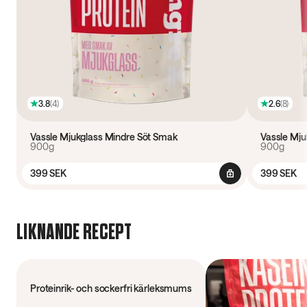
3.8
(
4
)
2.6
(
8
)
Vassle Mjukglass Mindre Söt Smak
Vassle Mju
900g
900g
399 SEK
399 SEK
LIKNANDE RECEPT
50 min
Proteinrik- och sockerfri kärleksmums