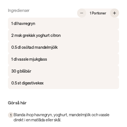
Ingredienser
, Proteinrik 
1 Portioner
1 dl havregryn
2 msk grekisk yoghurt citron
0.5 dl osötad mandelmjölk
1 dl vassle mjukglass
30 g blåbär
0.5 st digestivekex
Gör så här
Blanda ihop havregryn, yoghurt, mandelmjölk och vassle
1
direkt i en matlåda eller skål.