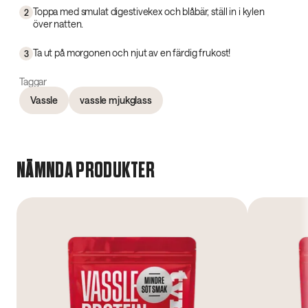
Toppa med smulat digestivekex och blåbär, ställ in i kylen
2
över natten.
Ta ut på morgonen och njut av en färdig frukost!
3
Taggar
Vassle
vassle mjukglass
NÄMNDA PRODUKTER