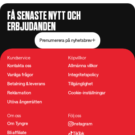
FÅ SENASTE NYTT OCH
ERBJUDANDEN
Prenumerera på nyhetsbrev
Kundservice
Köpvillkor
Kontakta oss
Allmänna villkor
Vanliga frågor
Integritetspolicy
Betalning & leverans
Tillgänglighet
Reklamation
Cookie-inställningar
Utöva ångerrätten
Om oss
Följ oss
Om Tyngre
Instagram
Bli affiliate
TikTok