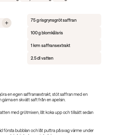
75 g risgrynsgröt saffran
 Saffransgröt med protein och blomkål
100 g blomkålsris
1 krm saffransextrakt
2.5 dl vatten
göra en egen saffransextrakt, stöt saffran med en
gärna en skvätt saft från en apelsin.
atten med grötmixen, låt koka upp och tillsätt sedan
d första bubblan och låt puttra på svag värme under