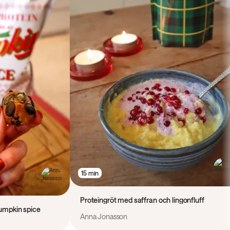
15 min
Proteingröt med saffran och lingonfluff
umpkin spice
Anna Jonasson