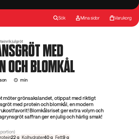
Sök
Mina sidor
Varukorg
teinrik julgröt
ANSGRÖT MED
IN OCH BLOMKÅL
sson
min
öt möter grönsakslandet, otippat med riktigt
ansgröt med protein och blomkål, en modern
frukostfavorit! Blomkålsriset ger extra volym och
isgrynsgröt saffran ger en julig och härlig smak!
portion)
rotein
22
g
Kolhydrater
40
g
Fett
9
g