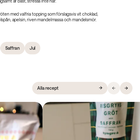
samt är bäst, stressa inte här.
öten med valfria topping som förslagsvis vit choklad,
lspån, apelsin, riven mandelmassa och mandelsmör.
Saffran
Jul
Alla recept