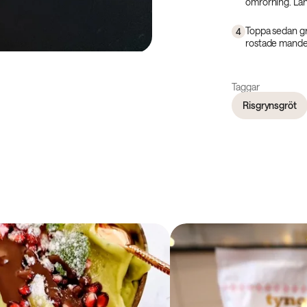
omrörning. Lång
Toppa sedan gr
4
rostade mande
Taggar
Risgrynsgröt