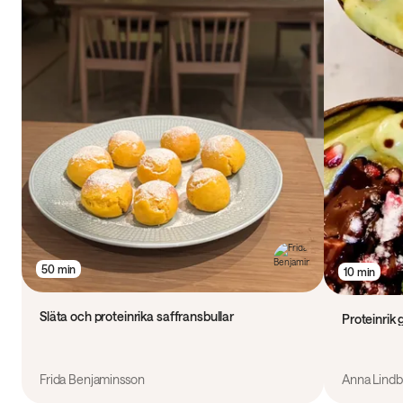
50 min
10 min
Släta och proteinrika saffransbullar
Proteinrik
Frida Benjaminsson
Anna Lindb