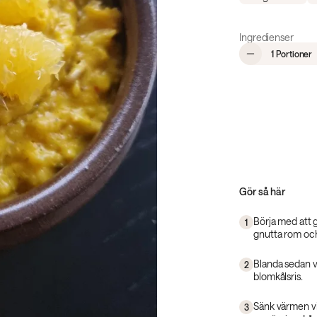
Ingredienser
,
1 Portioner
Gör så här
Börja med att 
1
gnutta rom och 
Blanda sedan v
2
blomkålsris.
Sänk värmen vi
3