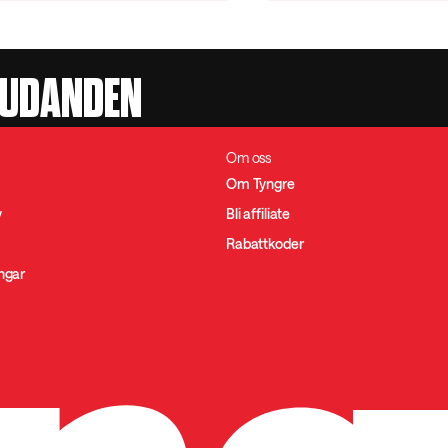
JUDANDEN
Om oss
Om Tyngre
y
Bli affiliate
Rabattkoder
ingar