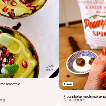
 grön smoothie
15 min
Proteinbollar med smak av p
erg
Anna Jonasson