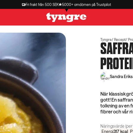
Fri frakt från 500 SEK
5000+ omdömen på Trustpilot
Tyngre
Recept
Pro
SAFFR
PROTE
Sandra Erik
När klassisk gr
gott! En saffr
tolkning av en 
fibrer och vår r
Näringsvärde (per 
Energi
317
kcal
P