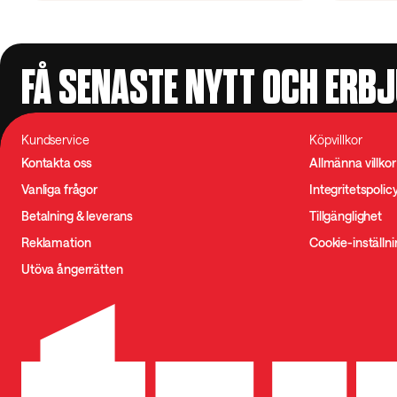
FÅ SENASTE NYTT OCH ERB
Kundservice
Köpvillkor
Kontakta oss
Allmänna villkor
Vanliga frågor
Integritetspolic
Betalning & leverans
Tillgänglighet
Reklamation
Cookie-inställn
Utöva ångerrätten