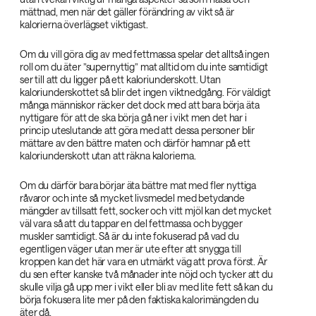
mättnad, men när det gäller förändring av vikt så är
kalorierna överlägset viktigast.
Om du vill göra dig av med fettmassa spelar det alltså ingen
roll om du äter ”supernyttig” mat alltid om du inte samtidigt
ser till att du ligger på ett kaloriunderskott. Utan
kaloriunderskottet så blir det ingen viktnedgång. För väldigt
många människor räcker det dock med att bara börja äta
nyttigare för att de ska börja gå ner i vikt men det har i
princip uteslutande att göra med att dessa personer blir
mättare av den bättre maten och därför hamnar på ett
kaloriunderskott utan att räkna kalorierna.
Om du därför bara börjar äta bättre mat med fler nyttiga
råvaror och inte så mycket livsmedel med betydande
mängder av tillsatt fett, socker och vitt mjöl kan det mycket
väl vara så att du tappar en del fettmassa och bygger
muskler samtidigt. Så är du inte fokuserad på vad du
egentligen väger utan mer är ute efter att snygga till
kroppen kan det här vara en utmärkt väg att prova först. Är
du sen efter kanske två månader inte nöjd och tycker att du
skulle vilja gå upp mer i vikt eller bli av med lite fett så kan du
börja fokusera lite mer på den faktiska kalorimängden du
äter då.