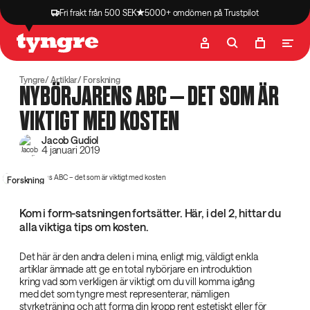
Fri frakt från 500 SEK
5000+ omdömen på Trustpilot
Butik
Recept
Podcast
Artiklar
Tyngre
Artiklar
Forskning
NYBÖRJARENS ABC – DET SOM ÄR
VIKTIGT MED KOSTEN
Jacob Gudiol
4 januari 2019
Forskning
Kom i form-satsningen fortsätter. Här, i del 2, hittar du
alla viktiga tips om kosten.
Det här är den andra delen i mina, enligt mig, väldigt enkla
artiklar ämnade att ge en total nybörjare en introduktion
kring vad som verkligen är viktigt om du vill komma igång
med det som tyngre mest representerar, nämligen
styrketräning och att forma din kropp rent estetiskt eller för