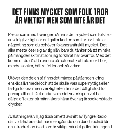
DET FINNS MYCKET SOM FOLK TROR
ÄR VIKTIGT MEN SOM INTE ÄR DET
Precis som med träningen så finns det mycket som folk tror
är väldigt viktigt när det gäller kosten som faktiskt inte är
någonting som du behöver fokusera särskilt mycket. Det
allra mesta löser sig av sig själv bara du tänker på att minska
på mängden skitmat som jag förklarat här ovanför. Med det
kommer du då att i princip på automatik att äta mer fiber,
mindre socker, bättre fetter och så vidare.
Utöver den delen så finns det många påståenden kring
enskilda livsmedel och att de skulle vara supernyttiga eller
farliga för oss men i verkligheten finns det dåligt stöd för i
princip allt det. Det enda livsmedel vi verkligen vet har
dåliga effekter på människors hälsa överlag är sockersötade
drycker.
Avslutningsvis vill jag tipsa om ett avsnitt av Tyngre Radio
där vi diskuterar det här mer igående och där du också får
en introduktion i vad som är viktigt när det gäller träningen. I