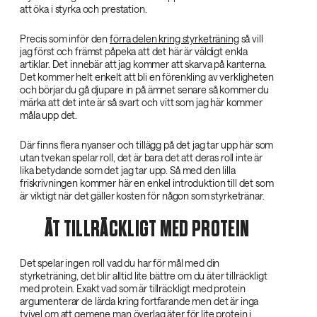
att öka i styrka och prestation.
Precis som inför den
förra delen kring styrketräning
så vill
jag först och främst påpeka att det här är väldigt enkla
artiklar. Det innebär att jag kommer att skarva på kanterna.
Det kommer helt enkelt att bli en förenkling av verkligheten
och börjar du gå djupare in på ämnet senare så kommer du
märka att det inte är så svart och vitt som jag här kommer
måla upp det.
Där finns flera nyanser och tillägg på det jag tar upp här som
utan tvekan spelar roll, det är bara det att deras roll inte är
lika betydande som det jag tar upp. Så med den lilla
friskrivningen kommer här en enkel introduktion till det som
är viktigt när det gäller kosten för någon som styrketränar.
ÄT TILLRÄCKLIGT MED PROTEIN
Det spelar ingen roll vad du har för mål med din
styrketräning, det blir alltid lite bättre om du äter tillräckligt
med protein. Exakt vad som är tillräckligt med protein
argumenterar de lärda kring fortfarande men det är inga
tvivel om att gemene man överlag äter för lite protein i