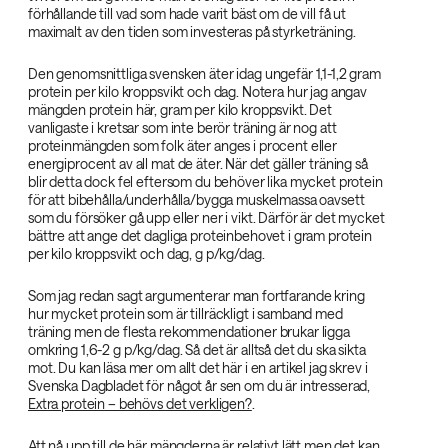
förhållande till vad som hade varit bäst om de vill få ut
maximalt av den tiden som investeras på styrketräning.
Den genomsnittliga svensken äter idag ungefär 1,1-1,2 gram
protein per kilo kroppsvikt och dag. Notera hur jag angav
mängden protein här, gram per kilo kroppsvikt. Det
vanligaste i kretsar som inte berör träning är nog att
proteinmängden som folk äter anges i procent eller
energiprocent av all mat de äter. När det gäller träning så
blir detta dock fel eftersom du behöver lika mycket protein
för att bibehålla/underhålla/bygga muskelmassa oavsett
som du försöker gå upp eller ner i vikt. Därför är det mycket
bättre att ange det dagliga proteinbehovet i gram protein
per kilo kroppsvikt och dag, g p/kg/dag.
Som jag redan sagt argumenterar man fortfarande kring
hur mycket protein som är tillräckligt i samband med
träning men de flesta rekommendationer brukar ligga
omkring 1,6-2 g p/kg/dag. Så det är alltså det du ska sikta
mot. Du kan läsa mer om allt det här i en artikel jag skrev i
Svenska Dagbladet för något år sen om du är intresserad,
Extra protein – behövs det verkligen?
.
Att nå upp till de här mängderna är relativt lätt men det kan