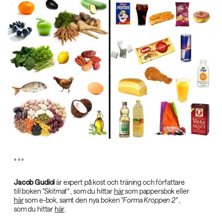
° ° °
Jacob Gudiol‌
är expert på kost och träning och författare
till boken
"Skitmat"‌
, som du hittar
här
som pappersbok eller
här
som e-bok, samt den nya boken
"Forma Kroppen 2"‌
,
som du hittar
här
.