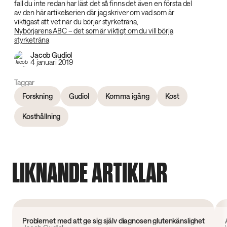
fall du inte redan har läst det så finns det även en första del
av den här artikelserien där jag skriver om vad som är
viktigast att vet när du börjar styrketräna,
Nybörjarens ABC – det som är viktigt om du vill börja
styrketräna
Jacob Gudiol
4 januari 2019
Taggar
Forskning
Gudiol
Komma igång
Kost
Kosthållning
LIKNANDE ARTIKLAR
Forskning
Problemet med att ge sig själv diagnosen glutenkänslighet