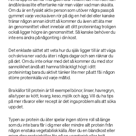
ändå krävas lite eftertanke när man väljer vad man ska äta.
Om du är en fysiskt aktiv person som utöver några pass på
gymmet varje vecka även rör på dig en hel del eller kanske
tränar någon annan idrott så kommer du även att äta mer
än genomsnittet vilket innebär att ditt proteinintag troligen
också ligger högre än genomsnittet. Så kanske behöver du
inte ens ändra på någonting i din kost.
Det enklaste sättet att veta hur du själv ligger till är att väga
och skriva ner vad du äter i några dagar och sen räknar du
på det. Om du inte orkar med det så kommer du med stor
sannolikhet ändå att hamna tillräckligt högt i ditt
proteinintag bara du aktivit tänker lite mer på att få i någon
större proteinkälla vid varje måltid.
Bra källor till protein är till exempel bönor, linser, havregryn,
alla typer av kött, kvarg, keso, mjölk och ägg. Vill du ha tips
på mer råvaror eller recept är det inga problem alls att söka
upp det.
Typen av protein du äter spelar ingen större roll så länge
som du inte bara får i dig mer eller mindre allt protein från
någon enstaka vegetabilisk källa. Äter du en blandkost eller
mixar dina proteinkällor lite på en vegetarisk eller helt