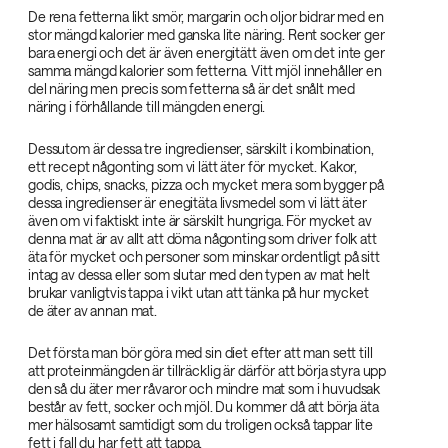
De rena fetterna likt smör, margarin och oljor bidrar med en
stor mängd kalorier med ganska lite näring. Rent socker ger
bara energi och det är även energitätt även om det inte ger
samma mängd kalorier som fetterna. Vitt mjöl innehåller en
del näring men precis som fetterna så är det snålt med
näring i förhållande till mängden energi.
Dessutom är dessa tre ingredienser, särskilt i kombination,
ett recept någonting som vi lätt äter för mycket. Kakor,
godis, chips, snacks, pizza och mycket mera som bygger på
dessa ingredienser är enegitäta livsmedel som vi lätt äter
även om vi faktiskt inte är särskilt hungriga. För mycket av
denna mat är av allt att döma någonting som driver folk att
äta för mycket och personer som minskar ordentligt på sitt
intag av dessa eller som slutar med den typen av mat helt
brukar vanligtvis tappa i vikt utan att tänka på hur mycket
de äter av annan mat.
Det första man bör göra med sin diet efter att man sett till
att proteinmängden är tillräcklig är därför att börja styra upp
den så du äter mer råvaror och mindre mat som i huvudsak
består av fett, socker och mjöl. Du kommer då att börja äta
mer hälsosamt samtidigt som du troligen också tappar lite
fett i fall du har fett att tappa.