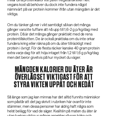
vegans kost så behöver du dock inte fundera något
nämnvärt på var protein kommer ifrån utan mängden är det
viktiga.
Om du tänker gå ner i vikt samtidigt så kan det många
gånger vara lite tuffare att nå upp till 1,6-2 g p/kg/dag med
protein. Då är det många gånger praktiskt med de rena
proteintillskotten. De är också praktiska om du inte orkar
fundera kring eller räkna på om du äter tillräckligt med
protein i övrigt. För de flesta räcker kanske 40 gram protein
extra varje dag för att höja intaget från 1,2 till 1,6 g p/kg/dag
men det beror givetvis på hur mycket du väger.
MÄNGDEN KALORIER DU ÄTER ÄR
ÖVERLÄGSET VIKTIGAST FÖR ATT
STYRA VIKTEN UPPÅT OCH NEDÅT
Så länge som jag kan minnas har det alltid funnits människor
som påstår att det jag skrivit i rubriken här ovanför inte
stämmer, men dessa personer har aldrig haft några som
helst belägg för vad de säger. Kvalitén på maten du äter är
utan tvekan viktig ur många aspekter så som hälsa och