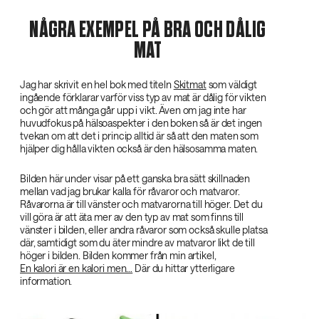
NÅGRA EXEMPEL PÅ BRA OCH DÅLIG
MAT
Jag har skrivit en hel bok med titeln
Skitmat
som väldigt
ingående förklarar varför viss typ av mat är dålig för vikten
och gör att många går upp i vikt. Även om jag inte har
huvudfokus på hälsoaspekter i den boken så är det ingen
tvekan om att det i princip alltid är så att den maten som
hjälper dig hålla vikten också är den hälsosamma maten.
Bilden här under visar på ett ganska bra sätt skillnaden
mellan vad jag brukar kalla för råvaror och matvaror.
Råvarorna är till vänster och matvarorna till höger. Det du
vill göra är att äta mer av den typ av mat som finns till
vänster i bilden, eller andra råvaror som också skulle platsa
där, samtidigt som du äter mindre av matvaror likt de till
höger i bilden. Bilden kommer från min artikel,
En kalori är en kalori men…
Där du hittar ytterligare
information.