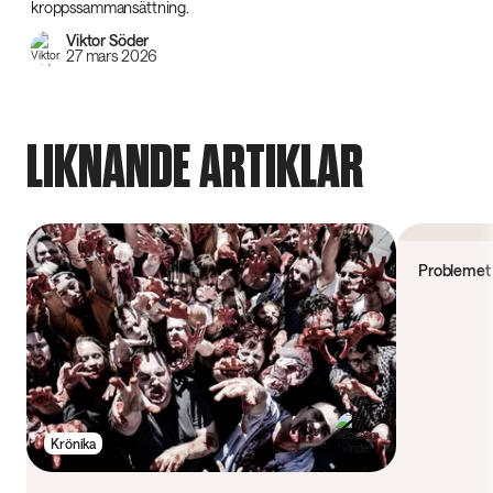
kroppssammansättning.
Viktor Söder
27 mars 2026
LIKNANDE ARTIKLAR
Forskning
Problemet 
Krönika