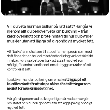
Vill du veta hur man bulkar på rätt sätt? Här går vi
igenom allt du behöver veta om bulkning – från
kaloriöverskott och proteinintag till hur du bygger
muskler utan att lägga på dig onödigt mycket fett.
Att “bulka” är motsatsen till att deffa, men precis som med
deff finns det en hel del missförstånd kring vad det faktiskt
innebär. För vissa betyder bulk att äta så mycket som
möjligt, för andra handlar det om att bygga muskler på ett
kontrollerat sätt.
I praktiken handlar bulkning om en sak:
att ligga på ett
kaloriöverskott för att skapa så bra förutsättningar som
möjligt för muskeluppbyggnad.
Här går vi igenom vad bulk egentligen är, vad som avgör
resultatet och hur du gör det utan att lägga på dig onödigt
mycket fett.