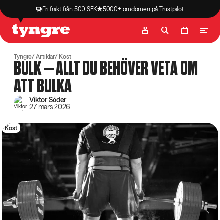
Fri frakt från 500 SEK
5000+ omdömen på Trustpilot
Butik
Recept
Podcast
Artiklar
Tyngre
Artiklar
Kost
BULK – ALLT DU BEHÖVER VETA OM
ATT BULKA
Viktor Söder
27 mars 2026
Kost