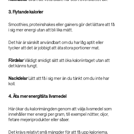
3. Flytande kalorier
Smoothies, proteinshakes eller gainers gör det lättare att få
i sig mer energi utan att bli lika mätt.
Det här är särskilt användbart om du har låg aptit eller
tycker att det är jobbigt att äta stora portioner mat.
Fördelar
Väldigt smidigt sätt att öka kaloriintaget utan att
det känns tungt.
Nackdelar
Lätt att få i sig mer än du tänkt om du inte har
koll.
4. Äta mer energitäta livsmedel
Här ökar du kalorimängden genom att välja livsmedel som
innehåller mer energi per gram, till exempel nötter, oljor,
fetare mejeriprodukter eller såser.
Det krävs relativt små mängder för att få upp kalorierna,