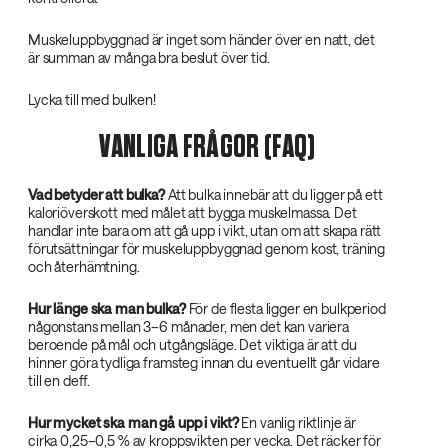
Muskeluppbyggnad är inget som händer över en natt, det
är summan av många bra beslut över tid.
Lycka till med bulken!
VANLIGA FRÅGOR (FAQ)
Vad betyder att bulka?
Att bulka innebär att du ligger på ett
kaloriöverskott med målet att bygga muskelmassa. Det
handlar inte bara om att gå upp i vikt, utan om att skapa rätt
förutsättningar för muskeluppbyggnad genom kost, träning
och återhämtning.
Hur länge ska man bulka?
För de flesta ligger en bulkperiod
någonstans mellan 3–6 månader, men det kan variera
beroende på mål och utgångsläge. Det viktiga är att du
hinner göra tydliga framsteg innan du eventuellt går vidare
till en deff.
Hur mycket ska man gå upp i vikt?
En vanlig riktlinje är
cirka 0,25–0,5 % av kroppsvikten per vecka. Det räcker för