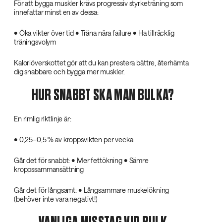
För att bygga muskler krävs progressiv styrketräning som
innefattar minst en av dessa:
• Öka vikter över tid • Träna nära failure • Ha tillräcklig
träningsvolym
Kaloriöverskottet gör att du kan prestera bättre, återhämta
dig snabbare och bygga mer muskler.
HUR SNABBT SKA MAN BULKA?
En rimlig riktlinje är:
• 0,25–0,5 % av kroppsvikten per vecka
Går det för snabbt: • Mer fettökning • Sämre
kroppssammansättning
Går det för långsamt: • Långsammare muskelökning
(behöver inte vara negativt!)