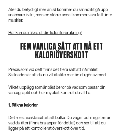
Äter du betydligt mer än så kommer du sannolikt gå upp
snabbare i vikt, men en större andel kommer vara fett, inte
muskler.
Här kan du räkna ut din kaloriförbrukning!
FEM VANLIGA SÄTT ATT NÅ ETT
KALORIÖVERSKOTT
Precis som vid deff finns det flera sätt att nå målet.
Skillnaden är att du nu vill äta lite mer än du gör av med.
Vilket upplägg som är bäst beror på vad som passar din
vardag, aptit och hur mycket kontroll du vill ha.
1. Räkna kalorier
Det mest exakta sättet att bulka. Du väger och registrerar
vad du äter (finns bra appar för detta!) och ser till att du
ligger på ett kontrollerat överskott över tid.