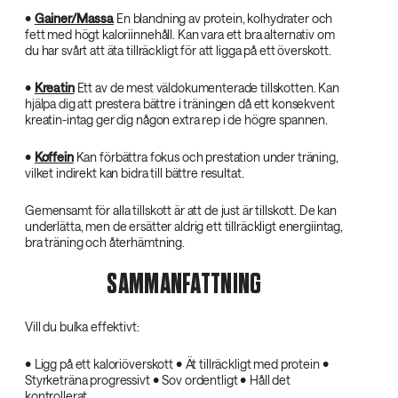
•
Gainer/Massa
En blandning av protein, kolhydrater och
fett med högt kaloriinnehåll. Kan vara ett bra alternativ om
du har svårt att äta tillräckligt för att ligga på ett överskott.
•
Kreatin
Ett av de mest väldokumenterade tillskotten. Kan
hjälpa dig att prestera bättre i träningen då ett konsekvent
kreatin-intag ger dig någon extra rep i de högre spannen.
•
Koffein
Kan förbättra fokus och prestation under träning,
vilket indirekt kan bidra till bättre resultat.
Gemensamt för alla tillskott är att de just är tillskott. De kan
underlätta, men de ersätter aldrig ett tillräckligt energiintag,
bra träning och återhämtning.
SAMMANFATTNING
Vill du bulka effektivt:
• Ligg på ett kaloriöverskott • Ät tillräckligt med protein •
Styrketräna progressivt • Sov ordentligt • Håll det
kontrollerat