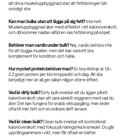
att driva muskeluppbyggnad utan att fettökningen blir
onödigt stor.
Kan man bulka utan att lägga på sig fett?
Inte helt.
Muskeluppbyggnad sker mest effektivt i ett kaloriöverskott,
och då kommer nästan alltid en viss fettökning på köpet.
Behöver man cardio under bulk?
Nej, cardio behövs inte
för att bygga muskler, men det kan vara ett bra
komplement för kondition och hälsa.
Hur mycket protein behöver man?
En bra riktlinje är 1,6–
2,2 gram protein per kilo kroppsvikt och dag. Att äta
betydligt mer än så ger sällan någon större effekt.
Vad är dirty bulk?
Dirty bulk innebär att du ligger på ett
kaloriöverskott utan att vara särskilt noggrann med vad du
äter. Det kan fungera för snabb viktuppgång, men leder
ofta till mer fett och en svårare deff senare.
Vad är clean bulk?
Clean bulk innebär ett kontrollerat
kaloriöverskott med fokus på näringsrika livsmedel. Du går
upp långsammare i vikt, men får oftast en bättre