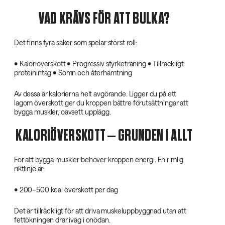
VAD KRÄVS FÖR ATT BULKA?
Det finns fyra saker som spelar störst roll:
• Kaloriöverskott • Progressiv styrketräning • Tillräckligt
proteinintag • Sömn och återhämtning
Av dessa är kalorierna helt avgörande. Ligger du på ett
lagom överskott ger du kroppen bättre förutsättningar att
bygga muskler, oavsett upplägg.
KALORIÖVERSKOTT – GRUNDEN I ALLT
För att bygga muskler behöver kroppen energi. En rimlig
riktlinje är:
• 200–500 kcal överskott per dag
Det är tillräckligt för att driva muskeluppbyggnad utan att
fettökningen drar iväg i onödan.