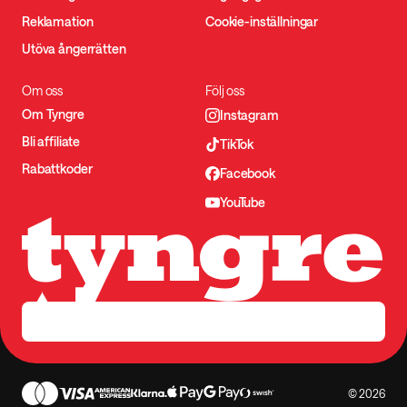
Reklamation
Cookie-inställningar
Utöva ångerrätten
Om oss
Följ oss
Om Tyngre
Instagram
Bli affiliate
TikTok
Rabattkoder
Facebook
YouTube
© 2026