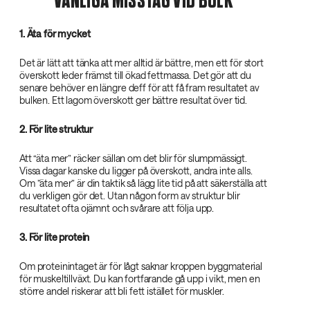
VANLIGA MISSTAG VID BULK
1. Äta för mycket
Det är lätt att tänka att mer alltid är bättre, men ett för stort
överskott leder främst till ökad fettmassa. Det gör att du
senare behöver en längre deff för att få fram resultatet av
bulken. Ett lagom överskott ger bättre resultat över tid.
2. För lite struktur
Att “äta mer” räcker sällan om det blir för slumpmässigt.
Vissa dagar kanske du ligger på överskott, andra inte alls.
Om ”äta mer” är din taktik så lägg lite tid på att säkerställa att
du verkligen gör det. Utan någon form av struktur blir
resultatet ofta ojämnt och svårare att följa upp.
3. För lite protein
Om proteinintaget är för lågt saknar kroppen byggmaterial
för muskeltillväxt. Du kan fortfarande gå upp i vikt, men en
större andel riskerar att bli fett istället för muskler.