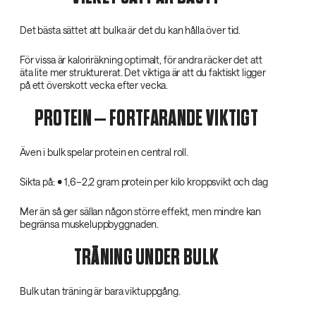
Det bästa sättet att bulka är det du kan hålla över tid.
För vissa är kaloriräkning optimalt, för andra räcker det att
äta lite mer strukturerat. Det viktiga är att du faktiskt ligger
på ett överskott vecka efter vecka.
PROTEIN – FORTFARANDE VIKTIGT
Även i bulk spelar protein en central roll.
Sikta på: • 1,6–2,2 gram protein per kilo kroppsvikt och dag
Mer än så ger sällan någon större effekt, men mindre kan
begränsa muskeluppbyggnaden.
TRÄNING UNDER BULK
Bulk utan träning är bara viktuppgång.