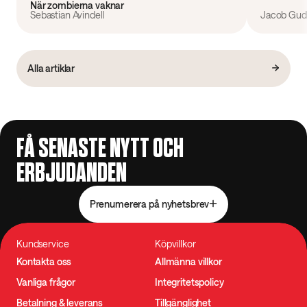
När zombierna vaknar
Sebastian Avindell
Jacob Gudi
Alla artiklar
FÅ SENASTE NYTT OCH
ERBJUDANDEN
Prenumerera på nyhetsbrev
Kundservice
Köpvillkor
Kontakta oss
Allmänna villkor
Vanliga frågor
Integritetspolicy
Betalning & leverans
Tillgänglighet