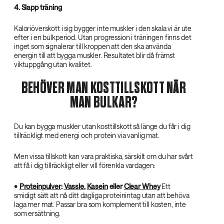
4. Slapp träning
Kaloriöverskott i sig bygger inte muskler i den skala vi är ute
efter i en bulkperiod. Utan progression i träningen finns det
inget som signalerar till kroppen att den ska använda
energin till att bygga muskler. Resultatet blir då främst
viktuppgång utan kvalitet.
BEHÖVER MAN KOSTTILLSKOTT NÄR
MAN BULKAR?
Du kan bygga muskler utan kosttillskott så länge du får i dig
tillräckligt med energi och protein via vanlig mat.
Men vissa tillskott kan vara praktiska, särskilt om du har svårt
att få i dig tillräckligt eller vill förenkla vardagen:
•
Proteinpulver
:
Vassle
,
Kasein
eller
Clear Whey
Ett
smidigt sätt att nå ditt dagliga proteinintag utan att behöva
laga mer mat. Passar bra som komplement till kosten, inte
som ersättning.