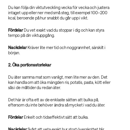
Du kan följa din viktutveckling vecka för vecka och justera
intaget upp eller ner med små steg, till exempel 100–200
kcal, beroende på hur snabbt du går upp i vikt.
Fördelar
Du vet exakt vad du stoppar i dig och kan styra
tempo på din viktuppgång.
Nackdelar
Kräver lite mer tid och noggrannhet, särskilt i
början.
2. Öka portionsstorlekar
Du äter samma mat som vanligt, men lite mer av den. Det
kan handla om att öka mängden ris, potatis, pasta, kött eller
sås i de måltider du redan äter.
Det här är ofta ett av de enklaste sätten att bulka på,
eftersom du inte behöver ändra så mycket i vad du äter.
Fördelar
Enkelt och tidseffektivt sätt att bulka.
Nackdelar
Svårt att veta exakt hur stort överskottet blir.