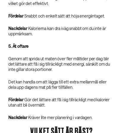
vilket gör det effektivt.
Fördelar
Snabbt och enkelt sätt att höja energiintaget.
Nackdelar
Kalorierna kan dra iväg snabbt om du inte är
uppmärksam.
5. Ät oftare
Genom att sprida ut maten över fler måltider per dag blir
det lättare att få i sig tillräckligt med energi, särskilt om du
inte gillar stora portioner.
Det kan handla om att lägga till ett extra mellanmål eller
dela upp dagens mat på fler tillfällen.
Fördelar
Gör det lättare att få i sig tillräckligt med kalorier
utan att bli övermätt.
Nackdelar
Kräver lite mer planering i vardagen.
VILKET SÄTT ÄR BÄST?