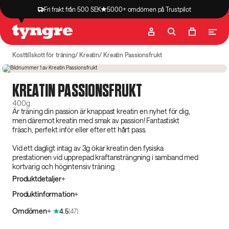
Fri frakt från 500 SEK
5000+ omdömen på Trustpilot
Butik
Recept
Podcast
Artiklar
Kosttillskott för träning
Kreatin
Kreatin Passionsfrukt
4.5
(
47
)
Spara 9%
Månadens Produkt
KREATIN PASSIONSFRUKT
400g
Är träning din passion är knappast kreatin en nyhet för dig,
men däremot kreatin med smak av passion! Fantastiskt
fräsch, perfekt inför eller efter ett hårt pass.
Vid ett dagligt intag av 3g ökar kreatin den fysiska
prestationen vid upprepad kraftansträngning i samband med
kortvarig och högintensiv träning.
Produktdetaljer
Produktinformation
Omdömen
4.5
(
47
)