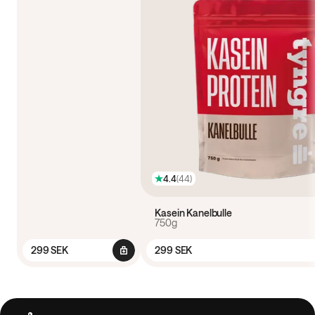
4.4
(
44
)
Kasein Kanelbulle
750g
299 SEK
299 SEK