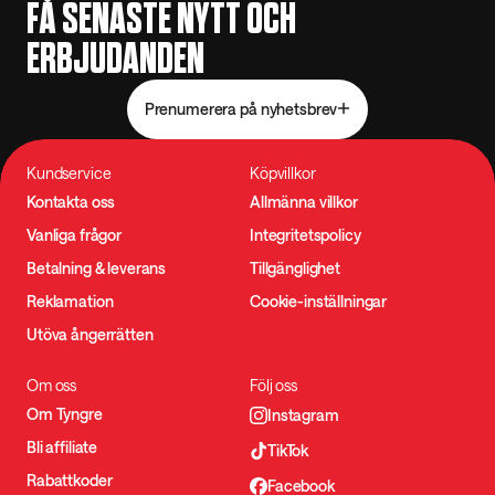
FÅ SENASTE NYTT OCH
ERBJUDANDEN
Prenumerera på nyhetsbrev
Kundservice
Köpvillkor
Kontakta oss
Allmänna villkor
Vanliga frågor
Integritetspolicy
Betalning & leverans
Tillgänglighet
Reklamation
Cookie-inställningar
Utöva ångerrätten
Om oss
Följ oss
Om Tyngre
Instagram
Bli affiliate
TikTok
Rabattkoder
Facebook