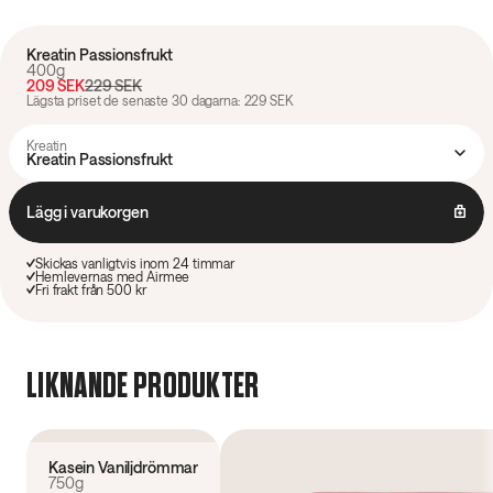
Kreatin Passionsfrukt
400g
209 SEK
229 SEK
Lägsta priset de senaste 30 dagarna: 229 SEK
Kreatin
Kreatin Passionsfrukt
Lägg i varukorgen
Skickas vanligtvis inom 24 timmar
Hemlevernas med Airmee
Fri frakt från 500 kr
LIKNANDE PRODUKTER
4.6
(
239
)
Kasein Vaniljdrömmar
750g