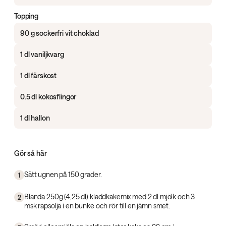
Topping
90 g sockerfri vit choklad
1 dl vaniljkvarg
1 dl färskost
0.5 dl kokosflingor
1 dl hallon
Gör så här
Sätt ugnen på 150 grader.
1
Blanda 250g (4,25 dl) kladdkakemix med 2 dl mjölk och 3
2
msk rapsolja i en bunke och rör till en jämn smet.