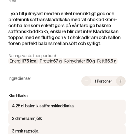
Lyxa till julmyset med en enkel men riktigt god och
proteinrik saffranskladdkaka med vit chokladkräm-
och hallon som enkelt görs på vår färdiga bakmix
saffranskladdkaka, enklare blir det inte! Kladdkakan
toppas med en fluffig och vit chokladkräm och hallon
för en perfekt balans mellan sött och syrligt.
Näringsvärde (per portion)
Energi
1175
kcal
Protein
67
g
Kolhydrater
150
g
Fett
66.5
g
Ingredienser
, Proteinrik 
1 Portioner
Kladdkaka
4.25 dl bakmix saffranskladdkaka
2 dl mellanmjölk
3 msk rapsolja