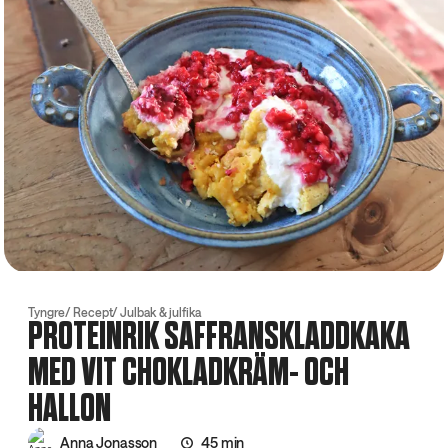
Tyngre
Recept
Julbak & julfika
PROTEINRIK SAFFRANSKLADDKAKA
MED VIT CHOKLADKRÄM- OCH
HALLON
Anna Jonasson
45 min