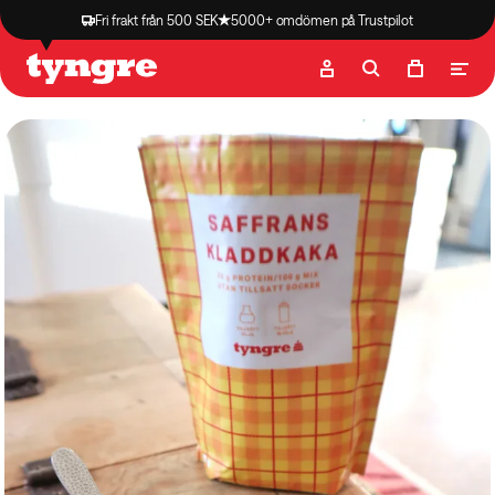
Fri frakt från 500 SEK
5000+ omdömen på Trustpilot
Butik
Recept
Podcast
Artiklar