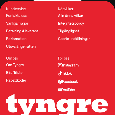
Kundservice
Köpvillkor
Kontakta oss
Allmänna villkor
Vanliga frågor
Integritetspolicy
Betalning & leverans
Tillgänglighet
Reklamation
Cookie-inställningar
Utöva ångerrätten
Om oss
Följ oss
Om Tyngre
Instagram
Bli affiliate
TikTok
Rabattkoder
Facebook
YouTube