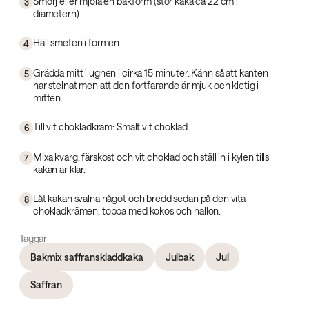
Smörj eller mjöla en bakform (stor kaka ca 22 cm i
3
diametern).
Häll smeten i formen.
4
Grädda mitt i ugnen i cirka 15 minuter. Känn så att kanten
5
har stelnat men att den fortfarande är mjuk och kletig i
mitten.
Till vit chokladkräm: Smält vit choklad.
6
Mixa kvarg, färskost och vit choklad och ställ in i kylen tills
7
kakan är klar.
Låt kakan svalna något och bredd sedan på den vita
8
chokladkrämen, toppa med kokos och hallon.
Taggar
Bakmix saffranskladdkaka
Julbak
Jul
Saffran