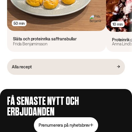
50 min
10 min
Släta och proteinrika saffransbullar
Proteinrik
Frida Benjaminsson
Anna Lindb
Alla recept
FÅ SENASTE NYTT OCH
ERBJUDANDEN
Prenumerera på nyhetsbrev