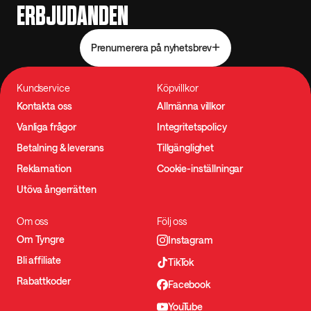
ERBJUDANDEN
Prenumerera på nyhetsbrev
Kundservice
Köpvillkor
Kontakta oss
Allmänna villkor
Vanliga frågor
Integritetspolicy
Betalning & leverans
Tillgänglighet
Reklamation
Cookie-inställningar
Utöva ångerrätten
Om oss
Följ oss
Om Tyngre
Instagram
Bli affiliate
TikTok
Rabattkoder
Facebook
YouTube