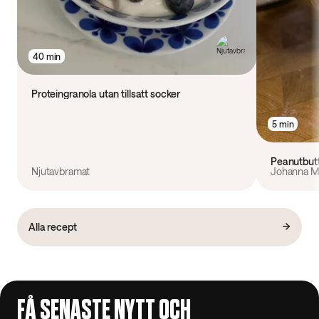
40 min
Proteingranola utan tillsatt socker
5 min
Peanutbutt
Njutavbramat
Johanna M
Alla recept
FÅ SENASTE NYTT OCH