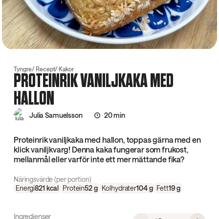
Tyngre
Recept
Kakor
PROTEINRIK VANILJKAKA MED
HALLON
Julia Samuelsson
20 min
Proteinrik vaniljkaka med hallon, toppas gärna med en
klick vaniljkvarg! Denna kaka fungerar som frukost,
mellanmål eller varför inte ett mer mättande fika?
Näringsvärde (per portion)
Energi
821
kcal
Protein
52
g
Kolhydrater
104
g
Fett
19
g
Ingredienser