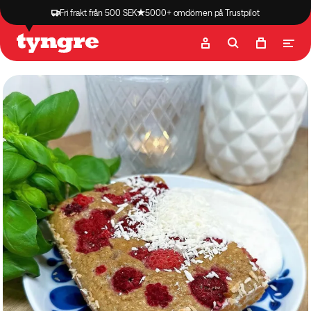
Fri frakt från 500 SEK
5000+ omdömen på Trustpilot
Butik
Recept
Podcast
Artiklar