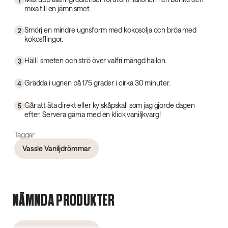
1
mixa till en jämn smet.
Smörj en mindre ugnsform med kokosolja och bröa med
2
kokosflingor.
Häll i smeten och strö över valfri mängd hallon.
3
Grädda i ugnen på 175 grader i cirka 30 minuter.
4
Går att äta direkt eller kylskåpskall som jag gjorde dagen
5
efter. Servera gärna med en klick vaniljkvarg!
Taggar
Vassle Vaniljdrömmar
NÄMNDA PRODUKTER
4.5
(
233
)