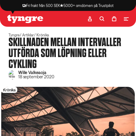
Fri frakt från 500 SEK
5000+ omdömen på Trustpilot
Butik
Recept
Podcast
Artiklar
Tyngre
Artiklar
Krönika
SKILLNADEN MELLAN INTERVALLER
UTFÖRDA SOM LÖPNING ELLER
CYKLING
Wille Valkeaoja
18 september 2020
Krönika