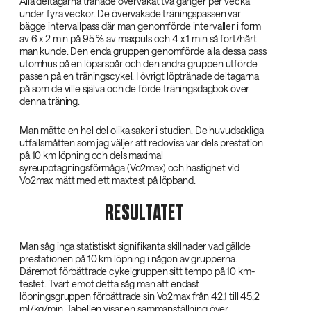
Alla deltagarna tränade övervakat två gånger per vecka
under fyra veckor. De övervakade träningspassen var
bägge intervallpass där man genomförde intervaller i form
av 6 x 2 min på 95 % av maxpuls och 4 x 1 min så fort/hårt
man kunde. Den enda gruppen genomförde alla dessa pass
utomhus på en löparspår och den andra gruppen utförde
passen på en träningscykel. I övrigt löptränade deltagarna
på som de ville själva och de förde träningsdagbok över
denna träning.
Man mätte en hel del olika saker i studien. De huvudsakliga
utfallsmåtten som jag väljer att redovisa var dels prestation
på 10 km löpning och dels maximal
syreupptagningsförmåga (Vo2max) och hastighet vid
Vo2max mätt med ett maxtest på löpband.
RESULTATET
Man såg inga statistiskt signifikanta skillnader vad gällde
prestationen på 10 km löpning i någon av grupperna.
Däremot förbättrade cykelgruppen sitt tempo på 10 km-
testet. Tvärt emot detta såg man att endast
löpningsgruppen förbättrade sin Vo2max från 42,1 till 45,2
ml/kg/min. Tabellen visar en sammanställning över