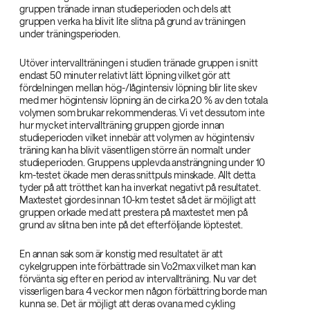
gruppen tränade innan studieperioden och dels att
gruppen verka ha blivit lite slitna på grund av träningen
under träningsperioden.
Utöver intervallträningen i studien tränade gruppen i snitt
endast 50 minuter relativt lätt löpning vilket gör att
fördelningen mellan hög-/lågintensiv löpning blir lite skev
med mer högintensiv löpning än de cirka 20 % av den totala
volymen som brukar rekommenderas. Vi vet dessutom inte
hur mycket intervallträning gruppen gjorde innan
studieperioden vilket innebär att volymen av högintensiv
träning kan ha blivit väsentligen större än normalt under
studieperioden. Gruppens upplevda ansträngning under 10
km-testet ökade men deras snittpuls minskade. Allt detta
tyder på att trötthet kan ha inverkat negativt på resultatet.
Maxtestet gjordes innan 10-km testet så det är möjligt att
gruppen orkade med att prestera på maxtestet men på
grund av slitna ben inte på det efterföljande löptestet.
En annan sak som är konstig med resultatet är att
cykelgruppen inte förbättrade sin Vo2max vilket man kan
förvänta sig efter en period av intervallträning. Nu var det
visserligen bara 4 veckor men någon förbättring borde man
kunna se. Det är möjligt att deras ovana med cykling