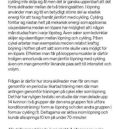
cykling inte skilja sig åt men det är ganska uppenbart att det
finns skillnader mellan de två träningssätten. I löpning
använder man sig till en betydligt större del av elastisk
energi för att ta sig framåt jämfört med cykling. Cykling
förlitar sig nästan helt på mekanisk energi som appliceras
via pedalerna medan en löpare har möjlighet att i någon
mån studsa fram i varje löpsteg. Även saker som ledvinklar
skiljer sig väsentligen mellan löpning och cykling. På en
cykel arbetar man exempelvis med en relativt kraftig
böjning i höften på ett sätt som inte skulle vara möjligt för
en löpare. Effekten man får på kroppens muskler är därför
troligen annorlunda om man jämför löpning med cykling
även om man genomför liknande pass sett till intensitet och
volym.
Frågan är därför hur stora skillnader man får om man
genomför en period av likartad träning men där man
antingen genomför träningen på cykel eller som löpning.
Det här har nyligen testats i en studie där man delade upp
14 kvinnor i två grupper där den ena gruppen fick utföra
konditionsträning i form av löpning och den andra gruppen i
form av cykling (1). Deltagarna var aktiva inom löpning och
kunde alla springa 10 km på under 70 minuter.