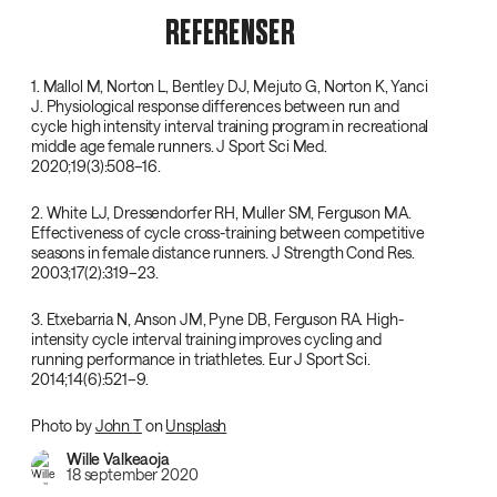
REFERENSER
1. Mallol M, Norton L, Bentley DJ, Mejuto G, Norton K, Yanci
J. Physiological response differences between run and
cycle high intensity interval training program in recreational
middle age female runners. J Sport Sci Med.
2020;19(3):508–16.
2. White LJ, Dressendorfer RH, Muller SM, Ferguson MA.
Effectiveness of cycle cross-training between competitive
seasons in female distance runners. J Strength Cond Res.
2003;17(2):319–23.
3. Etxebarria N, Anson JM, Pyne DB, Ferguson RA. High-
intensity cycle interval training improves cycling and
running performance in triathletes. Eur J Sport Sci.
2014;14(6):521–9.
Photo by
John T
on
Unsplash
Wille Valkeaoja
18 september 2020