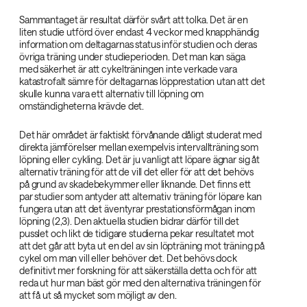
Sammantaget är resultat därför svårt att tolka. Det är en
liten studie utförd över endast 4 veckor med knapphändig
information om deltagarnas status inför studien och deras
övriga träning under studieperioden. Det man kan säga
med säkerhet är att cykelträningen inte verkade vara
katastrofalt sämre för deltagarnas löpprestation utan att det
skulle kunna vara ett alternativ till löpning om
omständigheterna krävde det.
Det här området är faktiskt förvånande dåligt studerat med
direkta jämförelser mellan exempelvis intervallträning som
löpning eller cykling. Det är ju vanligt att löpare ägnar sig åt
alternativ träning för att de vill det eller för att det behövs
på grund av skadebekymmer eller liknande. Det finns ett
par studier som antyder att alternativ träning för löpare kan
fungera utan att det äventyrar prestationsförmågan inom
löpning (2,3). Den aktuella studien bidrar därför till det
pusslet och likt de tidigare studierna pekar resultatet mot
att det går att byta ut en del av sin löpträning mot träning på
cykel om man vill eller behöver det. Det behövs dock
definitivt mer forskning för att säkerställa detta och för att
reda ut hur man bäst gör med den alternativa träningen för
att få ut så mycket som möjligt av den.