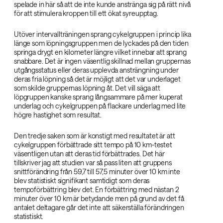
spelade in här så att de inte kunde anstränga sig på rätt nivå
för att stimulera kroppen till ett ökat syreupptag.
Utöver intervallträningen sprang cykelgruppen i princip lika
länge som löpningsgruppen men de lyckades på den tiden
springa drygt en kilometer längre vilket innebar att sprang
snabbare. Det är ingen väsentlig skillnad mellan gruppernas
utgångsstatus eller deras upplevda ansträngning under
deras fria löpning så det är möjligt att det var underlaget
som skilde gruppernas löpning åt. Det vill säga att
löpgruppen kanske sprang långsammare på mer kuperat
underlag och cykelgruppen på flackare underlag med lite
högre hastighet som resultat.
Den tredje saken som är konstigt med resultatet är att
cykelgruppen förbättrade sitt tempo på 10 km-testet
väsentligen utan att deras tid förbättrades. Det här
tillskriver jag att studien var så pass liten att gruppens
snittförändring från 59,7 till 57,5 minuter över 10 km inte
blev statistiskt signifikant samtidigt som deras
tempoförbättring blev det. En förbättring med nästan 2
minuter över 10 km är betydande men på grund av det få
antalet deltagare går det inte att säkerställa förändringen
statistiskt.