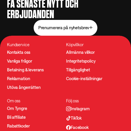
FÅ SENASTE NYTT OCH
ERBJUDANDEN
Prenumerera på nyhetsbrev
Kundservice
Köpvillkor
Kontakta oss
Allmänna villkor
Vanliga frågor
Integritetspolicy
Betalning & leverans
Tillgänglighet
Reklamation
Cookie-inställningar
Utöva ångerrätten
Om oss
Följ oss
Om Tyngre
Instagram
Bli affiliate
TikTok
Rabattkoder
Facebook