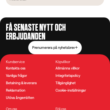
FÅ SENASTE NYTT OCH
ERBJUDANDEN
Prenumerera på nyhetsbrev
Kundservice
Köpvillkor
Kontakta oss
Allmänna villkor
Vanliga frågor
Integritetspolicy
Betalning & leverans
Tillgänglighet
Reklamation
Cookie-inställningar
Utöva ångerrätten
Om oss
Följ oss