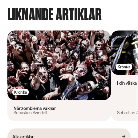
LIKNANDE ARTIKLAR
Krönika
I din väska
Krönika
När zombierna vaknar
Sebastian Avindell
Sebastian A
Alla artiklar