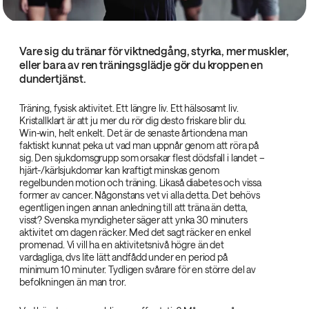
Vare sig du tränar för viktnedgång, styrka, mer muskler,
eller bara av ren träningsglädje gör du kroppen en
dundertjänst.
Träning, fysisk aktivitet. Ett längre liv. Ett hälsosamt liv.
Kristallklart är att ju mer du rör dig desto friskare blir du.
Win-win, helt enkelt. Det är de senaste årtiondena man
faktiskt kunnat peka ut vad man uppnår genom att röra på
sig. Den sjukdomsgrupp som orsakar flest dödsfall i landet –
hjärt-/kärlsjukdomar kan kraftigt minskas genom
regelbunden motion och träning. Likaså diabetes och vissa
former av cancer. Någonstans vet vi alla detta. Det behövs
egentligen ingen annan anledning till att träna än detta,
visst? Svenska myndigheter säger att ynka 30 minuters
aktivitet om dagen räcker. Med det sagt räcker en enkel
promenad. Vi vill ha en aktivitetsnivå högre än det
vardagliga, dvs lite lätt andfådd under en period på
minimum 10 minuter. Tydligen svårare för en större del av
befolkningen än man tror.