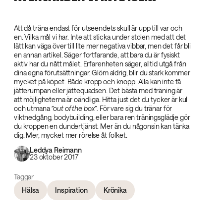
Att då träna endast för utseendets skull är upp till var och
en. Vilka mål vi har. Inte att sticka under stolen med att det
lätt kan väga över till lite mer negativa vibbar, men det får bli
en annan artikel. Säger fortfarande, att bara du är fysiskt
aktiv har du nått målet. Erfarenheten säger, alltid utgå från
dina egna förutsättningar. Glöm aldrig, blir du stark kommer
mycket på köpet. Både kropp och knopp. Alla kan inte få
jätterumpan eller jättequadsen. Det bästa med träning är
att möjligheterna är oändliga. Hitta just det du tycker är kul
och utmana
”out of the box”
. För vare sig du tränar för
viktnedgång, bodybuilding, eller bara ren träningsglädje gör
du kroppen en dundertjänst. Mer än du någonsin kan tänka
dig. Mer, mycket mer rörelse åt folket.
Leddya Reimann
23 oktober 2017
Taggar
Hälsa
Inspiration
Krönika