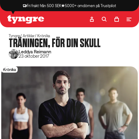
Fri frakt från 500 SEK
5000+ omdömen på Trustpilot
Butik
Recept
Podcast
Artiklar
Tyngre
Artiklar
Krönika
TRÄNINGEN, FÖR DIN SKULL
Leddya Reimann
23 oktober 2017
Krönika