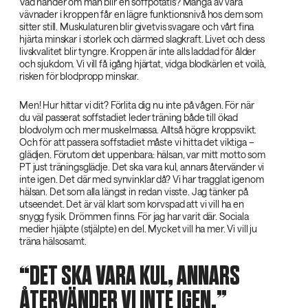
Vad händer om man blir en soffpotatis? Många av våra
vävnader i kroppen får en lägre funktionsnivå hos dem som
sitter still. Muskulaturen blir givetvis svagare och vårt fina
hjärta minskar i storlek och därmed slagkraft. Livet och dess
livskvalitet blir tyngre. Kroppen är inte alls laddad för ålder
och sjukdom. Vi vill få igång hjärtat, vidga blodkärlen et voilà,
risken för blodpropp minskar.
Men! Hur hittar vi dit? Förlita dig nu inte på vågen. För när
du väl passerat soffstadiet leder träning både till ökad
blodvolym och mer muskelmassa. Alltså högre kroppsvikt.
Och för att passera soffstadiet måste vi hitta det viktiga –
glädjen. Förutom det uppenbara: hälsan, var mitt motto som
PT just träningsglädje. Det ska vara kul, annars återvänder vi
inte igen. Det där med synvinklar då? Vi har tragglat igenom
hälsan. Det som alla längst in redan visste. Jag tänker på
utseendet. Det är väl klart som korvspad att vi vill ha en
snygg fysik. Drömmen finns. För jag har varit där. Sociala
medier hjälpte (stjälpte) en del. Mycket vill ha mer. Vi vill ju
träna hälsosamt.
DET SKA VARA KUL, ANNARS
ÅTERVÄNDER VI INTE IGEN.