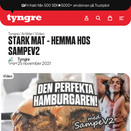
Fri frakt från 500 SEK
5000+ omdömen på Trustpilot
Butik
Recept
Podcast
Artiklar
Tyngre
Artiklar
Video
STARK MAT - HEMMA HOS
SAMPEV2
Tyngre
25 november 2021
Video