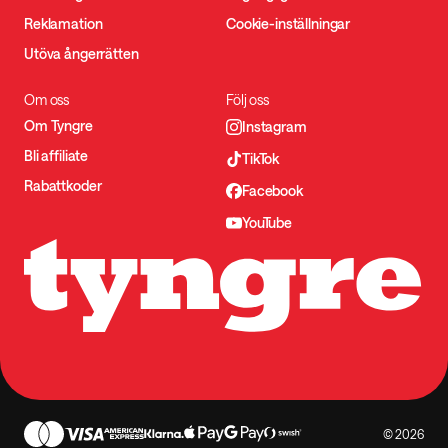
Reklamation
Cookie-inställningar
Utöva ångerrätten
Om oss
Följ oss
Om Tyngre
Instagram
Bli affiliate
TikTok
Rabattkoder
Facebook
YouTube
© 2026