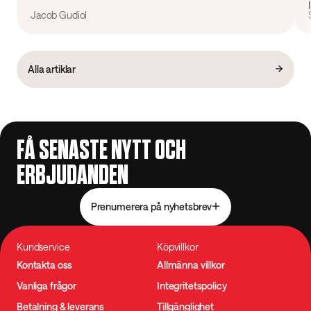
Jacob Gudiol
Alla artiklar
FÅ SENASTE NYTT OCH
ERBJUDANDEN
Prenumerera på nyhetsbrev
Kundservice
Köpvillkor
Kontakta oss
Allmänna villkor
Vanliga frågor
Integritetspolicy
Betalning & leverans
Tillgänglighet