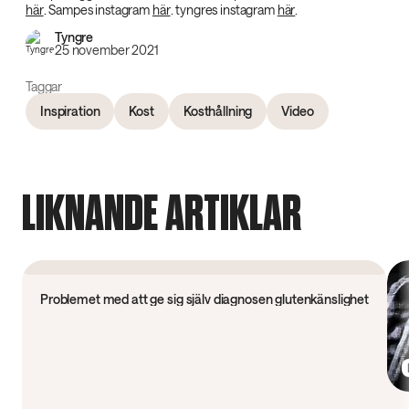
här
. Sampes instagram
här
. tyngres instagram
här
.
Tyngre
25 november 2021
Taggar
Inspiration
Kost
Kosthållning
Video
LIKNANDE ARTIKLAR
Forskning
Problemet med att ge sig själv diagnosen glutenkänslighet