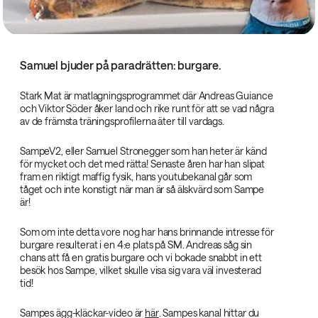
Samuel bjuder på paradrätten: burgare.
Stark Mat är matlagningsprogrammet där Andreas Guiance
och Viktor Söder åker land och rike runt för att se vad några
av de främsta träningsprofilerna äter till vardags.
SampeV2, eller Samuel Stronegger som han heter är känd
för mycket och det med rätta! Senaste åren har han slipat
fram en riktigt maffig fysik, hans youtubekanal går som
tåget och inte konstigt när man är så älskvärd som Sampe
är!
Som om inte detta vore nog har hans brinnande intresse för
burgare resulterat i en 4:e plats på SM. Andreas såg sin
chans att få en gratis burgare och vi bokade snabbt in ett
besök hos Sampe, vilket skulle visa sig vara väl investerad
tid!
Sampes ägg-kläckar-video är
här
. Sampes kanal hittar du