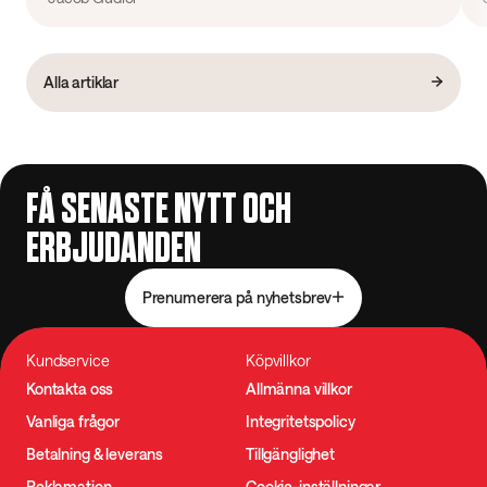
Alla artiklar
FÅ SENASTE NYTT OCH
ERBJUDANDEN
Prenumerera på nyhetsbrev
Kundservice
Köpvillkor
Kontakta oss
Allmänna villkor
Vanliga frågor
Integritetspolicy
Betalning & leverans
Tillgänglighet
Reklamation
Cookie-inställningar