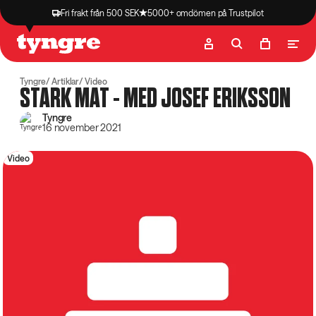
Fri frakt från 500 SEK
5000+ omdömen på Trustpilot
Butik
Recept
Podcast
Artiklar
Tyngre
Artiklar
Video
STARK MAT - MED JOSEF ERIKSSON
Tyngre
16 november 2021
Video