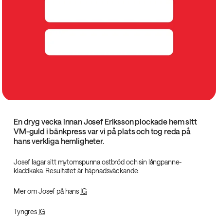
En dryg vecka innan Josef Eriksson plockade hem sitt
VM-guld i bänkpress var vi på plats och tog reda på
hans verkliga hemligheter.
Josef lagar sitt mytomspunna ostbröd och sin långpanne-
kladdkaka. Resultatet är häpnadsväckande.
Mer om Josef på hans
IG
Tyngres
IG