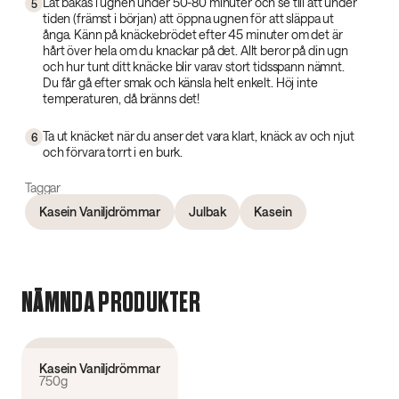
Låt bakas i ugnen under 50-80 minuter och se till att under
5
tiden (främst i början) att öppna ugnen för att släppa ut
ånga. Känn på knäckebrödet efter 45 minuter om det är
hårt över hela om du knackar på det. Allt beror på din ugn
och hur tunt ditt knäcke blir varav stort tidsspann nämnt.
Du får gå efter smak och känsla helt enkelt. Höj inte
temperaturen, då bränns det!
Ta ut knäcket när du anser det vara klart, knäck av och njut
6
och förvara torrt i en burk.
Taggar
Kasein Vaniljdrömmar
Julbak
Kasein
NÄMNDA PRODUKTER
4.6
(
239
)
Kasein Vaniljdrömmar
750g