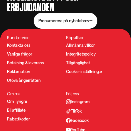
ERBJUDANDEN
Prenumerera på nyhetsbrev
Kundservice
Köpvillkor
Kontakta oss
Allmänna villkor
Vanliga frågor
Integritetspolicy
Betalning & leverans
Tillgänglighet
Reklamation
Cookie-inställningar
Utöva ångerrätten
Om oss
Följ oss
Om Tyngre
Instagram
Bli affiliate
TikTok
Rabattkoder
Facebook
YouTube