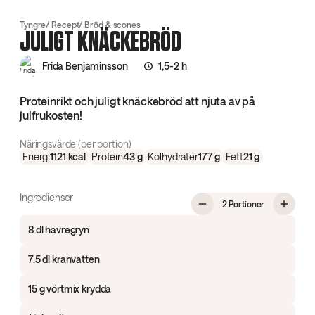
Tyngre
Recept
Bröd & scones
JULIGT KNÄCKEBRÖD
Frida Benjaminsson
1,5-2 h
Proteinrikt och juligt knäckebröd att njuta av på
julfrukosten!
Näringsvärde (per portion)
Energi
1121
kcal
Protein
43
g
Kolhydrater
177
g
Fett
21
g
Ingredienser
, Juligt knäc
2 Portioner
8 dl havregryn
7.5 dl kranvatten
15 g vörtmix krydda