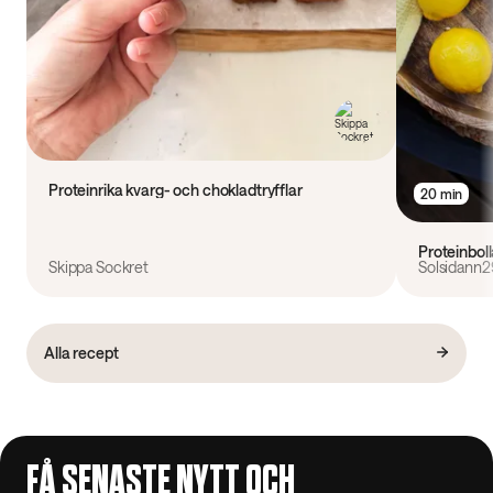
Proteinrika kvarg- och chokladtryfflar
20 min
Proteinbol
Skippa Sockret
Solsidann2
Alla recept
FÅ SENASTE NYTT OCH