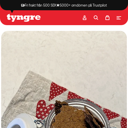
Fri frakt från 500 SEK
5000+ omdömen på Trustpilot
Butik
Recept
Podcast
Artiklar