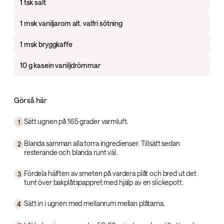
1 tsk salt
1 msk vaniljarom alt. valfri sötning
1 msk bryggkaffe
10 g kasein vaniljdrömmar
Gör så här
Sätt ugnen på 165 grader varmluft.
1
Blanda samman alla torra ingredienser. Tillsätt sedan
2
resterande och blanda runt väl.
Fördela hälften av smeten på vardera plåt och bred ut det
3
tunt över bakplåtspappret med hjälp av en slickepott.
Sätt in i ugnen med mellanrum mellan plåtarna.
4