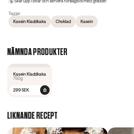
Skär upp i bitar och servera förslagsvis med grädde!
5
Taggar
Kasein Kladdkaka
Choklad
Kasein
NÄMNDA PRODUKTER
4.7
(
232
)
Kasein Kladdkaka
750g
299 SEK
LIKNANDE RECEPT