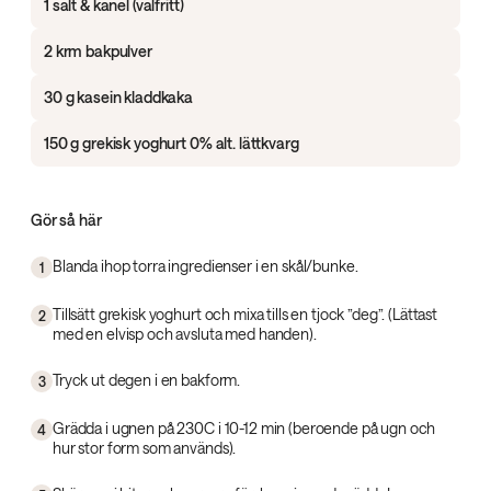
1 salt & kanel (valfritt)
2 krm bakpulver
30 g kasein kladdkaka
150 g grekisk yoghurt 0% alt. lättkvarg
Gör så här
Blanda ihop torra ingredienser i en skål/bunke.
1
Tillsätt grekisk yoghurt och mixa tills en tjock ”deg”. (Lättast
2
med en elvisp och avsluta med handen).
Tryck ut degen i en bakform.
3
Grädda i ugnen på 230C i 10-12 min (beroende på ugn och
4
hur stor form som används).