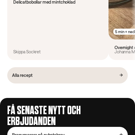
Delicatbobollar med mintchoklad
5 min + ned
Overnight 
Skippa Sockret
Johanna M
Alla recept
FÅ SENASTE NYTT OCH
ERBJUDANDEN
Prenumerera på nyhetsbrev