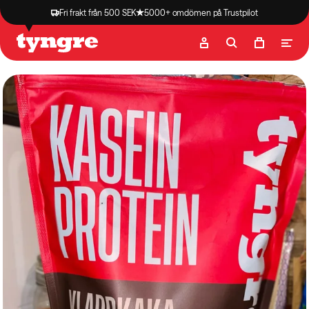
Fri frakt från 500 SEK
5000+ omdömen på Trustpilot
Butik
Recept
Podcast
Artiklar