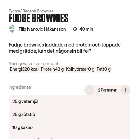
Tyngre
Recept
Brownies
FUDGE BROWNIES
Filip Ivanovic Håkansson
40 min
Fudge brownies laddade med protein och toppade
med grädde, kan det någonsin bli fel?
Näringsvärde (per portion)
Energi
320
kcal
Protein
43
g
Kolhydrater
0
g
Fett
0
g
Ingredienser
, Fudge brow
2 Portioner
25 g vetemjöl
25 g sötströ
10 g kakao