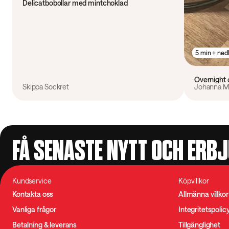
Delicatbobollar med mintchoklad
5 min + ned
Overnight 
Skippa Sockret
Johanna M
FÅ SENASTE NYTT OCH ERB
Kundservice
Köpvillkor
Kontakta oss
Allmänna villkor
Vanliga frågor
Integritetspolic
Betalning & leverans
Tillgänglighet