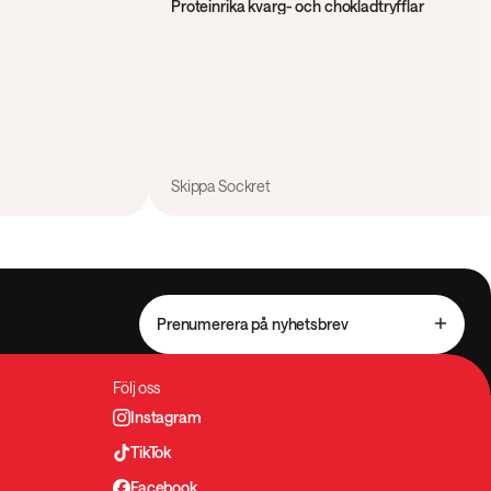
Proteinrika kvarg- och chokladtryfflar
Skippa Sockret
Prenumerera på nyhetsbrev
Följ oss
Instagram
TikTok
Facebook