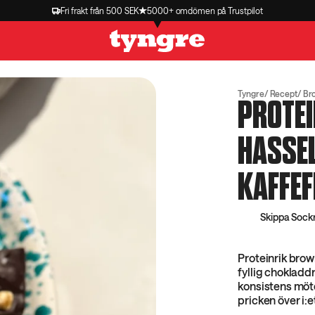
Fri frakt från 500 SEK
5000+ omdömen på Trustpilot
Tyngre
Recept
Br
PROTE
HASSE
KAFFE
Skippa Sock
Proteinrik brow
fyllig chokladd
konsistens möt
pricken över i:e