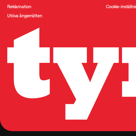
Reklamation
Cookie-inställn
Utöva ångerrätten