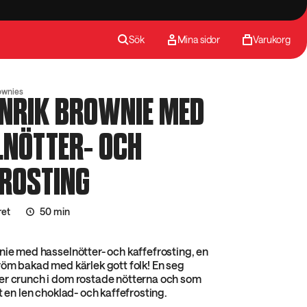
Sök
Mina sidor
Varukorg
ownies
INRIK BROWNIE MED
LNÖTTER- OCH
FROSTING
ret
50 min
nie med hasselnötter- och kaffefrosting, en
röm bakad med kärlek gott folk! En seg
er crunch i dom rostade nötterna och som
t en len choklad- och kaffefrosting.