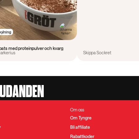
kylning
oats med proteinpulver och kvarg
arkerius
Skippa Sockret
JUDANDEN
Om oss
Om Tyngre
y
Bli affiliate
Rabattkoder