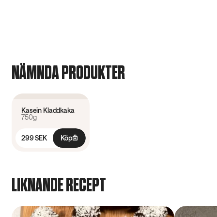
NÄMNDA PRODUKTER
4.7
(
232
)
Kasein Kladdkaka
750g
299 SEK
Köp
LIKNANDE RECEPT