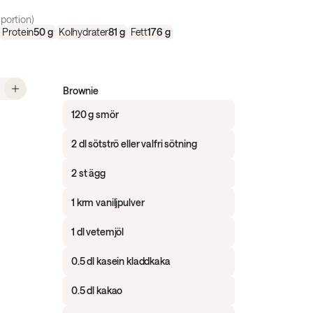
portion)
Protein
50
g
Kolhydrater
81
g
Fett
176
g
, Proteinrik brownie med hasselnötter- och kaffefrosting
Brownie
120 g smör
2 dl sötströ eller valfri sötning
2 st ägg
1 krm vaniljpulver
1 dl vetemjöl
0.5 dl kasein kladdkaka
0.5 dl kakao