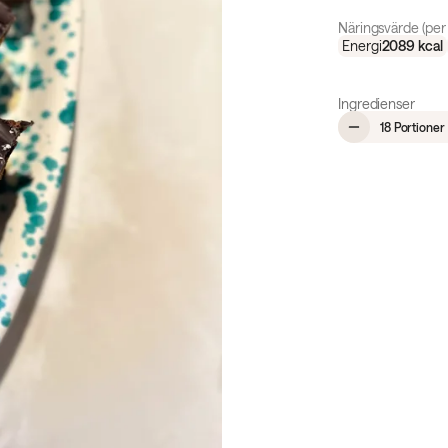
Näringsvärde (per 
Energi
2089
kcal
Ingredienser
18 Portioner