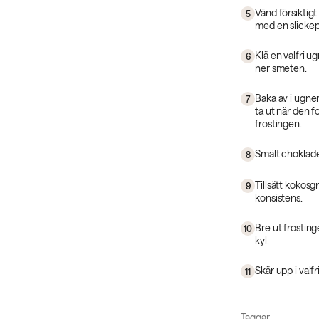
Vänd försiktigt
5
med en slickepo
Klä en valfri 
6
ner smeten.
Baka av i ugne
7
ta ut när den f
frostingen.
Smält chokladen
8
Tillsätt kokosg
9
konsistens.
Bre ut frosting
10
kyl.
Skär upp i valf
11
Taggar