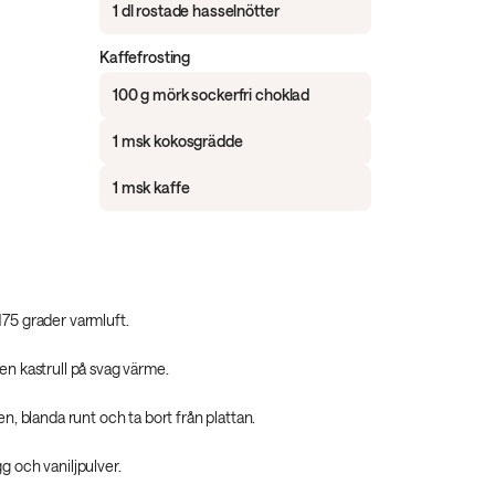
1 dl rostade hasselnötter
Kaffefrosting
100 g mörk sockerfri choklad
1 msk kokosgrädde
1 msk kaffe
175 grader varmluft.
en kastrull på svag värme.
gen, blanda runt och ta bort från plattan.
g och vaniljpulver.