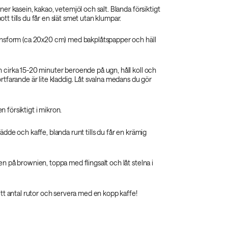
 ner kasein, kakao, vetemjöl och salt. Blanda försiktigt
tt tills du får en slät smet utan klumpar.
ugnsform (ca 20x20 cm) med bakplåtspapper och häll
n cirka 15-20 minuter beroende på ugn, håll koll och
ortfarande är lite kladdig. Låt svalna medans du gör
 försiktigt i mikron.
rädde och kaffe, blanda runt tills du får en krämig
en på brownien, toppa med flingsalt och låt stelna i
ritt antal rutor och servera med en kopp kaffe!