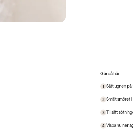
Gör så här
Sätt ugnen på 
1
Smält smöret i 
2
Tillsätt sötnin
3
Vispa nu ner äg
4