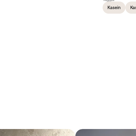
Kasein
Ka