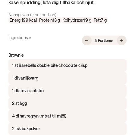
kaseinpudding, luta dig tillbaka och njut!
Näringsvärde (per portion)
Energi
199
kcal
Protein
13
g
Kolhydrater
19
g
Fett
7
g
Ingredienser
, Proteinrik
8 Portioner
Brownie
1 st Barebells double bite chocolate crisp
1 dl vaniljkvarg
1 dl stevia sötströ
2 st ägg
4 dl havregryn (mixat till mjöl)
2 tsk bakpulver