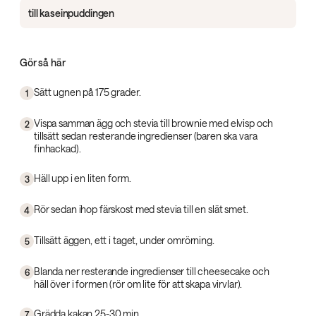
till kaseinpuddingen
Gör så här
Sätt ugnen på 175 grader.
1
Vispa samman ägg och stevia till brownie med elvisp och
2
tillsätt sedan resterande ingredienser (baren ska vara
finhackad).
Häll upp i en liten form.
3
Rör sedan ihop färskost med stevia till en slät smet.
4
Tillsätt äggen, ett i taget, under omrörning.
5
Blanda ner resterande ingredienser till cheesecake och
6
häll över i formen (rör om lite för att skapa virvlar).
Grädda kakan 25-30 min.
7