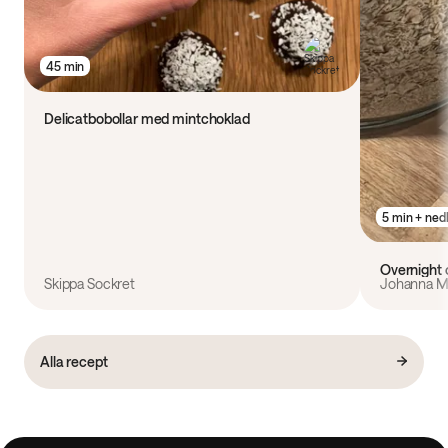
45 min
Delicatbobollar med mintchoklad
5 min + ned
Overnight 
Skippa Sockret
Johanna M
Alla recept