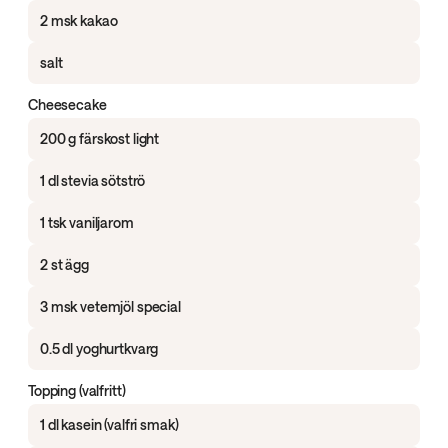
2 msk kakao
salt
Cheesecake
200 g färskost light
1 dl stevia sötströ
1 tsk vaniljarom
2 st ägg
3 msk vetemjöl special
0.5 dl yoghurtkvarg
Topping (valfritt)
1 dl kasein (valfri smak)