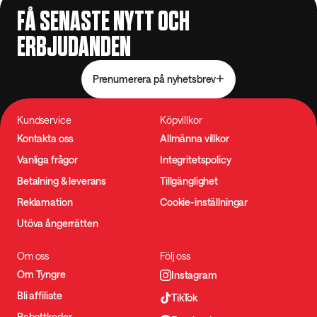
FÅ SENASTE NYTT OCH
ERBJUDANDEN
Prenumerera på nyhetsbrev
Kundservice
Köpvillkor
Kontakta oss
Allmänna villkor
Vanliga frågor
Integritetspolicy
Betalning & leverans
Tillgänglighet
Reklamation
Cookie-inställningar
Utöva ångerrätten
Om oss
Följ oss
Om Tyngre
Instagram
Bli affiliate
TikTok
Rabattkoder