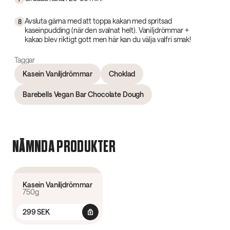
Avsluta gärna med att toppa kakan med spritsad
8
kaseinpudding (när den svalnat helt). Vaniljdrömmar +
kakao blev riktigt gott men här kan du välja valfri smak!
Taggar
Kasein Vaniljdrömmar
Choklad
Barebells Vegan Bar Chocolate Dough
NÄMNDA PRODUKTER
4.6
(
239
)
Kasein Vaniljdrömmar
750g
299 SEK