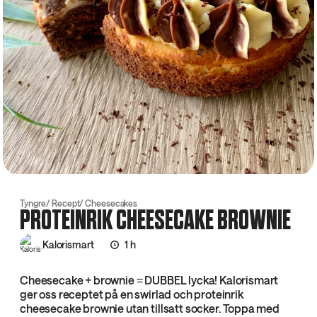
Tyngre
Recept
Cheesecakes
PROTEINRIK CHEESECAKE BROWNIE
Kalorismart
1 h
Cheesecake + brownie = DUBBEL lycka! Kalorismart
ger oss receptet på en swirlad och proteinrik
cheesecake brownie utan tillsatt socker. Toppa med