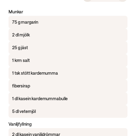
Munkar
75 g margarin
2 dl mjölk
25 g jäst
1 krm salt
1 tsk stött kardemumma
fibersirap
1 dl kasein kardemummabulle
5 dl vetemjöl
Vaniljfyllning
2 dl kasein vaniljdrömmar