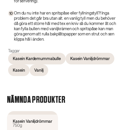
för servering).
Om du nu inte har en spritspåse eller fyllningstyll?! Inga
10
problem det går bra utan alt. en vanlig tyll men du behöver
då göra ett större hål med tex en kniv så du kommer åt och
kan fylla bullen med vaniljkrämen och spritspåse kan man
göra genom att rulla bakplåtspapper som en strut och sen
klippa hål i änden.
Taggar
Kasein Kardemummabulle
Kasein Vaniljdrömmar
Kasein
Vanilj
NÄMNDA PRODUKTER
4.6
(
239
)
Kasein Vaniljdrömmar
750g