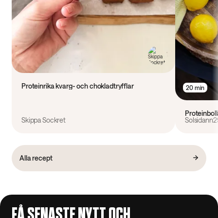
Proteinrika kvarg- och chokladtryfflar
20 min
Proteinbol
Skippa Sockret
Solsidann2
Alla recept
FÅ SENASTE NYTT OCH