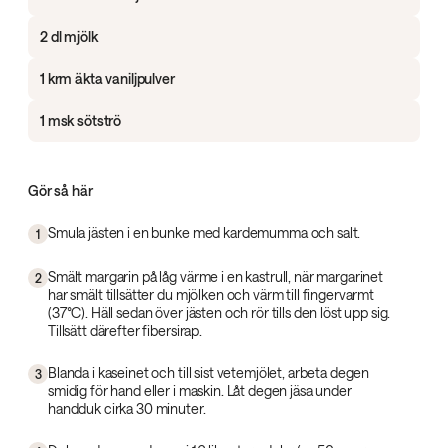
2 dl mjölk
1 krm äkta vaniljpulver
1 msk sötströ
Gör så här
Smula jästen i en bunke med kardemumma och salt.
1
Smält margarin på låg värme i en kastrull, när margarinet
2
har smält tillsätter du mjölken och värm till fingervarmt
(37°C). Häll sedan över jästen och rör tills den löst upp sig.
Tillsätt därefter fibersirap.
Blanda i kaseinet och till sist vetemjölet, arbeta degen
3
smidig för hand eller i maskin. Låt degen jäsa under
handduk cirka 30 minuter.