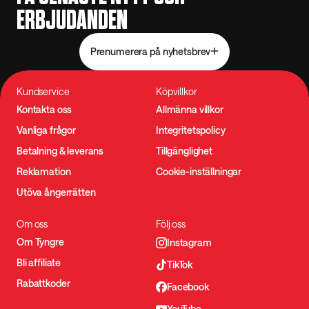
ERBJUDANDEN
Prenumerera på nyhetsbrev
Kundservice
Köpvillkor
Kontakta oss
Allmänna villkor
Vanliga frågor
Integritetspolicy
Betalning & leverans
Tillgänglighet
Reklamation
Cookie-inställningar
Utöva ångerrätten
Om oss
Följ oss
Om Tyngre
Instagram
Bli affiliate
TikTok
Rabattkoder
Facebook
YouTube