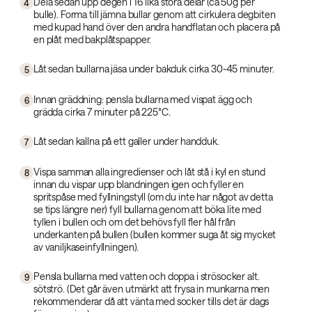
Dela sedan upp degen i 16 lika stora delar (ca 50g per
4
bulle). Forma till jämna bullar genom att cirkulera degbiten
med kupad hand över den andra handflatan och placera på
en plåt med bakplåtspapper.
Låt sedan bullarna jäsa under bakduk cirka 30-45 minuter.
5
Innan gräddning: pensla bullarna med vispat ägg och
6
grädda cirka 7 minuter på 225°C.
Låt sedan kallna på ett galler under handduk.
7
Vispa samman alla ingredienser och låt stå i kyl en stund
8
innan du vispar upp blandningen igen och fyller en
spritspåse med fyllningstyll (om du inte har något av detta
se tips längre ner) fyll bullarna genom att böka lite med
tyllen i bullen och om det behövs fyll fler hål från
underkanten på bullen (bullen kommer suga åt sig mycket
av vaniljkaseinfyllningen).
Pensla bullarna med vatten och doppa i strösocker alt.
9
sötströ. (Det går även utmärkt att frysa in munkarna men
rekommenderar då att vänta med socker tills det är dags