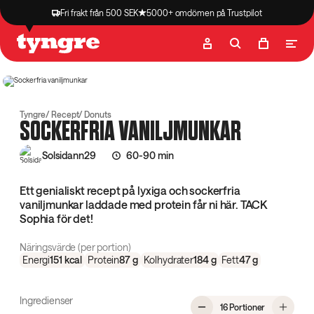
Fri frakt från 500 SEK
5000+ omdömen på Trustpilot
Butik
Recept
Podcast
Artiklar
Tyngre
Recept
Donuts
SOCKERFRIA VANILJMUNKAR
Solsidann29
60-90 min
Ett genialiskt recept på lyxiga och sockerfria
vaniljmunkar laddade med protein får ni här. TACK
Sophia för det!
Näringsvärde (per portion)
Energi
151
kcal
Protein
87
g
Kolhydrater
184
g
Fett
47
g
Ingredienser
, Sockerfria 
16 Portioner