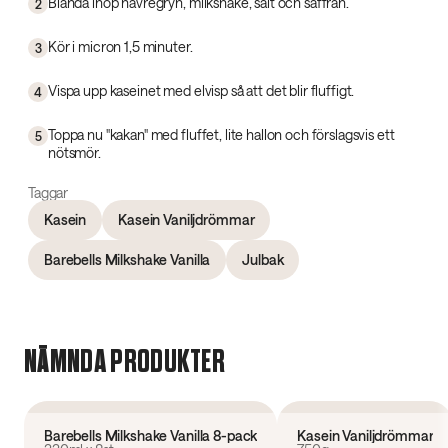
Blanda ihop havregryn, milkshake, salt och saffran.
2
Kör i micron 1,5 minuter.
3
Vispa upp kaseinet med elvisp så att det blir fluffigt.
4
Toppa nu "kakan" med fluffet, lite hallon och förslagsvis ett
5
nötsmör.
Taggar
Kasein
Kasein Vaniljdrömmar
Barebells Milkshake Vanilla
Julbak
NÄMNDA PRODUKTER
4.9
(
7
)
4.6
(
239
)
Slutsåld
Barebells Milkshake Vanilla 8-pack
Kasein Vaniljdrömmar