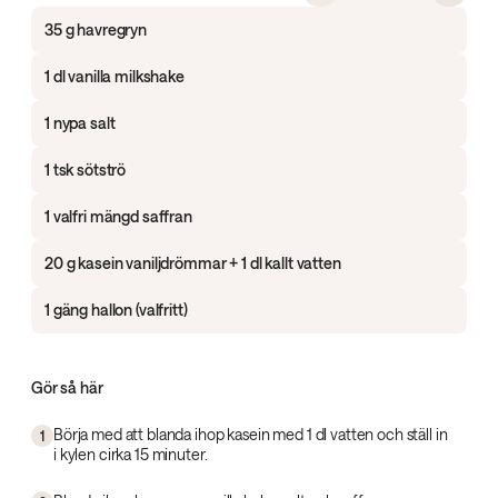
35 g havregryn
1 dl vanilla milkshake
1 nypa salt
1 tsk sötströ
1 valfri mängd saffran
20 g kasein vaniljdrömmar + 1 dl kallt vatten
1 gäng hallon (valfritt)
Gör så här
Börja med att blanda ihop kasein med 1 dl vatten och ställ in
1
i kylen cirka 15 minuter.