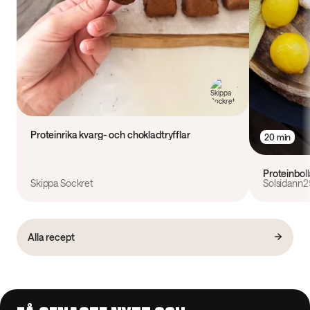
Proteinrika kvarg- och chokladtryfflar
20 min
Proteinbol
Skippa Sockret
Solsidann2
Alla recept