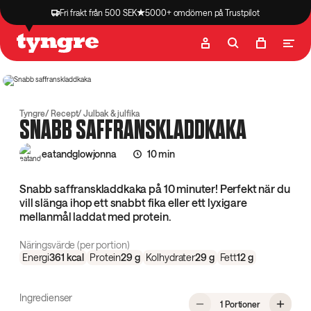
Fri frakt från 500 SEK
5000+ omdömen på Trustpilot
Butik
Recept
Podcast
Artiklar
Tyngre
Recept
Julbak & julfika
SNABB SAFFRANSKLADDKAKA
eatandglowjonna
10 min
Snabb saffranskladdkaka på 10 minuter! Perfekt när du
vill slänga ihop ett snabbt fika eller ett lyxigare
mellanmål laddat med protein.
Näringsvärde (per portion)
Energi
361
kcal
Protein
29
g
Kolhydrater
29
g
Fett
12
g
Ingredienser
, Snabb saffr
1 Portioner