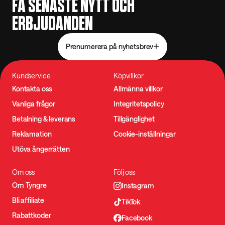
FÅ SENASTE NYTT OCH
ERBJUDANDEN
Prenumerera på nyhetsbrev
Kundservice
Köpvillkor
Kontakta oss
Allmänna villkor
Vanliga frågor
Integritetspolicy
Betalning & leverans
Tillgänglighet
Reklamation
Cookie-inställningar
Utöva ångerrätten
Om oss
Följ oss
Om Tyngre
Instagram
Bli affiliate
TikTok
Rabattkoder
Facebook