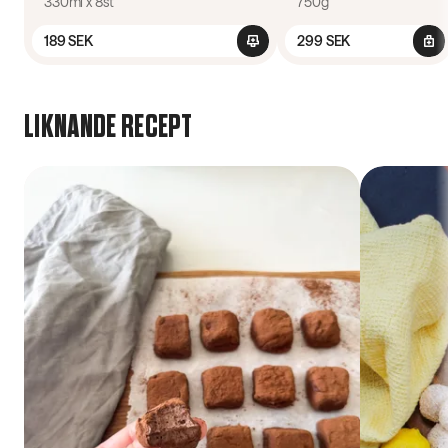
330ml x 8st
750g
8 pack
189 SEK
299 SEK
LIKNANDE RECEPT