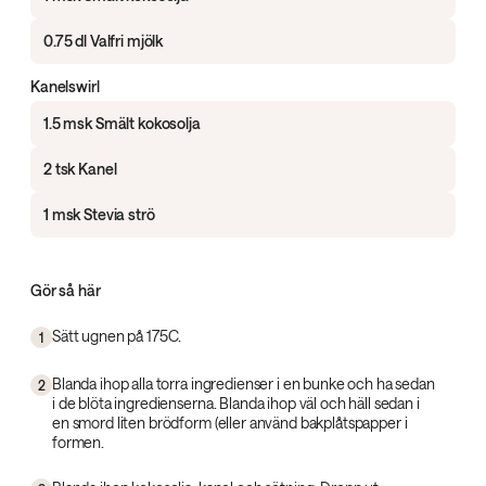
0.75 dl Valfri mjölk
Kanelswirl
1.5 msk Smält kokosolja
2 tsk Kanel
1 msk Stevia strö
Gör så här
Sätt ugnen på 175C.
1
Blanda ihop alla torra ingredienser i en bunke och ha sedan
2
i de blöta ingredienserna. Blanda ihop väl och häll sedan i
en smord liten brödform (eller använd bakplåtspapper i
formen.