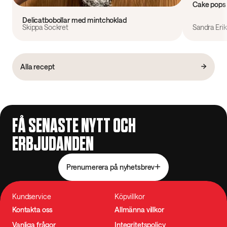
Cake pops
Delicatbobollar med mintchoklad
Skippa Sockret
Sandra Eri
Alla recept
FÅ SENASTE NYTT OCH
ERBJUDANDEN
Prenumerera på nyhetsbrev
Kundservice
Köpvillkor
Kontakta oss
Allmänna villkor
Vanliga frågor
Integritetspolicy