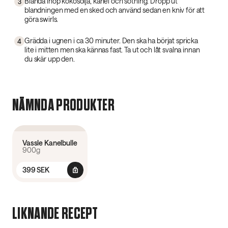
Blanda ihop kokosolja, kanel och sötning. Dropp ut
3
blandningen med en sked och använd sedan en kniv för att
göra swirls.
Grädda i ugnen i ca 30 minuter. Den ska ha börjat spricka
4
lite i mitten men ska kännas fast. Ta ut och låt svalna innan
du skär upp den.
NÄMNDA PRODUKTER
4.2
(
68
)
Vassle Kanelbulle
900g
399 SEK
LIKNANDE RECEPT