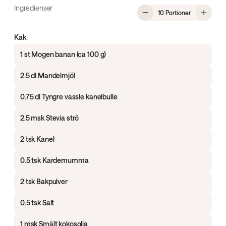
Ingredienser
, Kanelbulle-
10 Portioner
Kak
1 st Mogen banan (ca 100 g)
2.5 dl Mandelmjöl
0.75 dl Tyngre vassle kanelbulle
2.5 msk Stevia strö
2 tsk Kanel
0.5 tsk Kardemumma
2 tsk Bakpulver
0.5 tsk Salt
1 msk Smält kokosolja