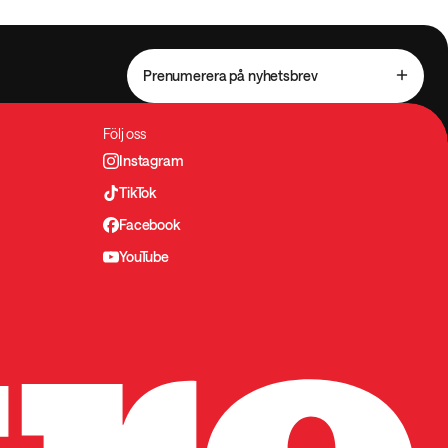
Prenumerera på nyhetsbrev
Följ oss
Instagram
TikTok
Facebook
YouTube