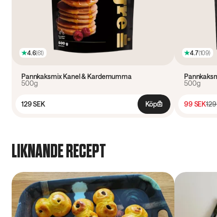
4.6
(
61
)
4.7
(
109
)
Pannkaksmix Kanel & Kardemumma
Pannkaksmi
500g
500g
129 SEK
Köp
99 SEK
129
LIKNANDE RECEPT