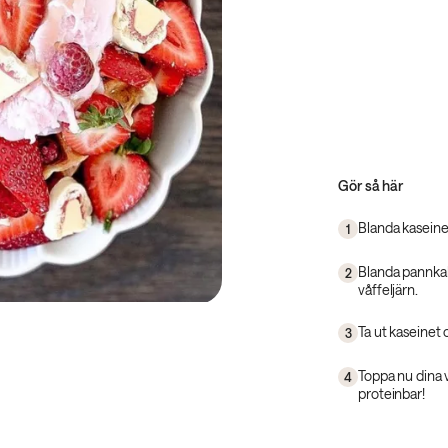
Gör så här
Blanda kaseinet
1
Blanda pannkak
2
våffeljärn.
Ta ut kaseinet 
3
Toppa nu dina v
4
proteinbar!