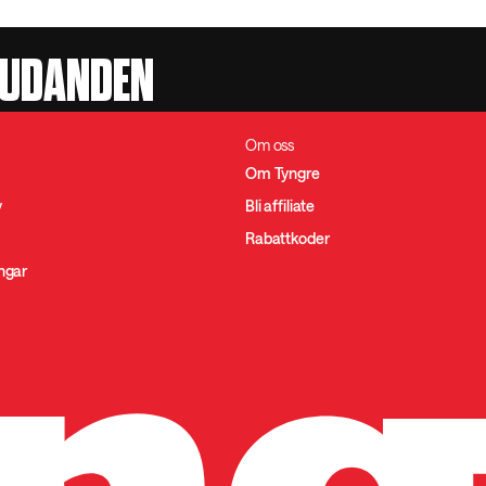
JUDANDEN
Om oss
Om Tyngre
y
Bli affiliate
Rabattkoder
ingar