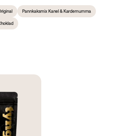
riginal
Pannkaksmix Kanel & Kardemumma
Choklad