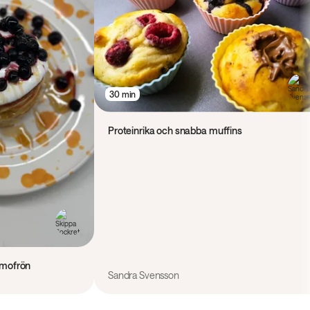
30 min
Proteinrika och snabba muffins
lmofrön
Sandra Svensson