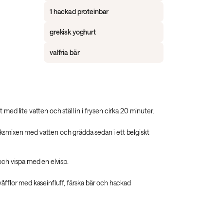
1 hackad proteinbar
grekisk yoghurt
valfria bär
 med lite vatten och ställ in i frysen cirka 20 minuter.
smixen med vatten och grädda sedan i ett belgiskt
och vispa med en elvisp.
åfflor med kaseinfluff, färska bär och hackad