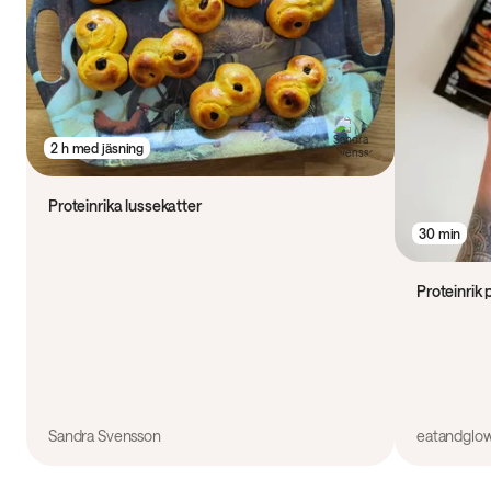
2 h med jäsning
Proteinrika lussekatter
30 min
Proteinrik
Sandra Svensson
eatandglo