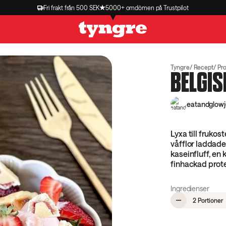
Fri frakt från 500 SEK
5000+ omdömen på Trustpilot
Tyngre
Recept
Pro
BELGIS
eatandglow
Lyxa till fruko
våfflor laddad
kaseinfluff, en 
finhackad protei
Ingredienser
,
2 Portioner