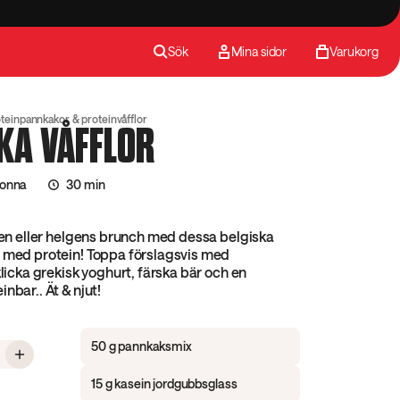
Sök
Mina sidor
Varukorg
teinpannkakor & proteinvåfflor
KA VÅFFLOR
jonna
30 min
sten eller helgens brunch med dessa belgiska
e med protein! Toppa förslagsvis med
klicka grekisk yoghurt, färska bär och en
nbar.. Ät & njut!
50 g pannkaksmix
 Belgiska våfflor
15 g kasein jordgubbsglass