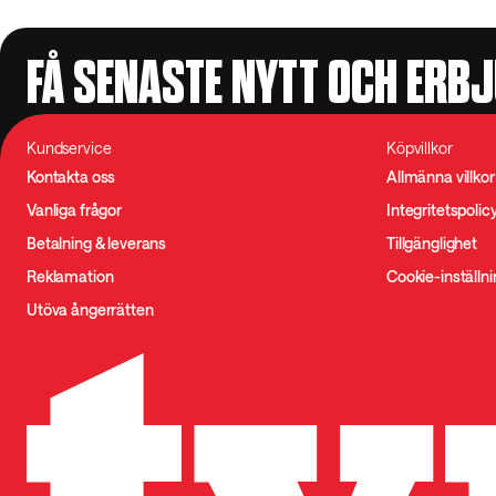
FÅ SENASTE NYTT OCH ERB
Kundservice
Köpvillkor
Kontakta oss
Allmänna villkor
Vanliga frågor
Integritetspolic
Betalning & leverans
Tillgänglighet
Reklamation
Cookie-inställn
Utöva ångerrätten