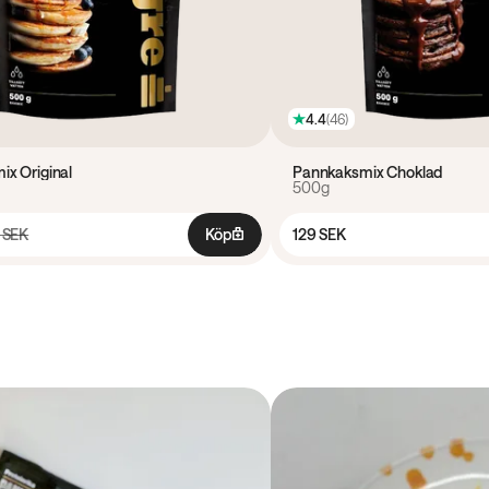
4.4
(
46
)
x Original
Pannkaksmix Choklad
500g
 SEK
Köp
129 SEK