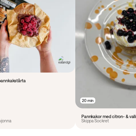
 pannkakstårta
20 min
Pannkakor med citron- & val
wjonna
Skippa Sockret